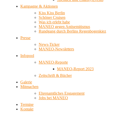
Kampagne & Aktionen
Kiss Kiss Berlin
Schöner Cruisen
Was ich erlebt habe
MANEO gegen Antisemitismus
Rundgang durch Berlins Regenbogenkiez
Presse
News-Ticker
MANEO-Newsletters
Infopool
MANEO-Reporte
MANEO-Report 2023
Zeitschrift & Bücher
Galerie
Mitmachen
Ehrenamtliches Engagement
Jobs bei MANEO
Termine
Kontakt