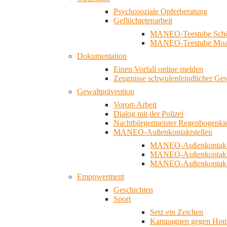
Psychosoziale Opferberatung
Geflüchtetenarbeit
MANEO-Teestube Schö
MANEO-Teestube Moa
Dokumentation
Einen Vorfall online melden
Zeugnisse schwulenfeindlicher Ge
Gewaltprävention
Vorort-Arbeit
Dialog mit der Polizei
Nachtbürgermeister Regenbogenki
MANEO-Außenkontaktstellen
MANEO-Außenkontakts
MANEO-Außenkontakts
MANEO-Außenkontaktst
Empowerment
Geschichten
Sport
Setz ein Zeichen
Kampagnen gegen Homo