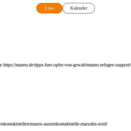
Liste
Kalender
e https://maneo.de/tipps-fuer-opfer-von-gewalt/maneo-refugee-support
enkontaktstellen/maneo-aussenkontaktstelle-marzahn-nord/