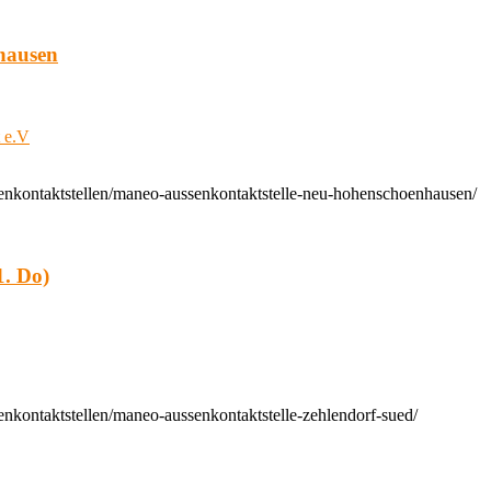
hausen
t e.V
enkontaktstellen/maneo-aussenkontaktstelle-neu-hohenschoenhausen/
. Do)
nkontaktstellen/maneo-aussenkontaktstelle-zehlendorf-sued/