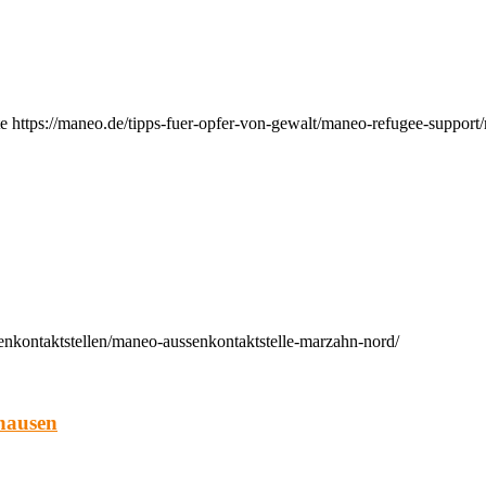
e https://maneo.de/tipps-fuer-opfer-von-gewalt/maneo-refugee-support
enkontaktstellen/maneo-aussenkontaktstelle-marzahn-nord/
hausen