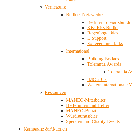
Vernetzung
Berliner Netzwerke
Berliner Toleranzbündn
Kiss Kiss Berlin
Regenbogenkiez
L-Support
Soireeen und Talks
International
Building Bridges
Tolerantia Awards
Tolerantia 
IMC 2017
Weitere internationale 
Ressourcen
MANEO-Mitarbeiter
Helferinnen und Helfer
MANEO-Beirat
Würdigungsfeier
Spenden und Charity-Events
Kampagne & Aktionen