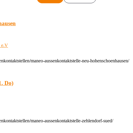
hausen
t e.V
enkontaktstellen/maneo-aussenkontaktstelle-neu-hohenschoenhausen/
. Do)
nkontaktstellen/maneo-aussenkontaktstelle-zehlendorf-sued/