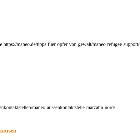
e https://maneo.de/tipps-fuer-opfer-von-gewalt/maneo-refugee-support
enkontaktstellen/maneo-aussenkontaktstelle-marzahn-nord/
hausen