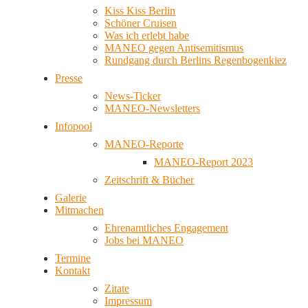
Kiss Kiss Berlin
Schöner Cruisen
Was ich erlebt habe
MANEO gegen Antisemitismus
Rundgang durch Berlins Regenbogenkiez
Presse
News-Ticker
MANEO-Newsletters
Infopool
MANEO-Reporte
MANEO-Report 2023
Zeitschrift & Bücher
Galerie
Mitmachen
Ehrenamtliches Engagement
Jobs bei MANEO
Termine
Kontakt
Zitate
Impressum