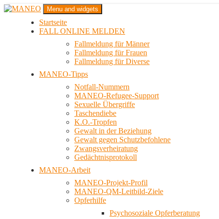
Zum
Menu and widgets
Inhalt
Startseite
springen
Das schwule Anti-Gewalt-Projekt in Berlin
FALL ONLINE MELDEN
MANEO
Fallmeldung für Männer
Fallmeldung für Frauen
Fallmeldung für Diverse
MANEO-Tipps
Notfall-Nummern
MANEO-Refugee-Support
Sexuelle Übergriffe
Taschendiebe
K.O.-Tropfen
Gewalt in der Beziehung
Gewalt gegen Schutzbefohlene
Zwangsverheiratung
Gedächtnisprotokoll
MANEO-Arbeit
MANEO-Projekt-Profil
MANEO-QM-Leitbild-Ziele
Opferhilfe
Psychosoziale Opferberatung