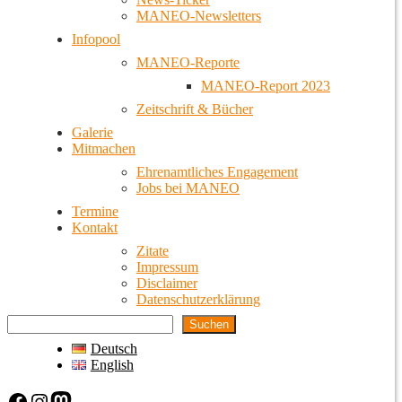
MANEO-Newsletters
Infopool
MANEO-Reporte
MANEO-Report 2023
Zeitschrift & Bücher
Galerie
Mitmachen
Ehrenamtliches Engagement
Jobs bei MANEO
Termine
Kontakt
Zitate
Impressum
Disclaimer
Datenschutzerklärung
Suchen
Deutsch
English
Facebook
Instagram
Mastodon