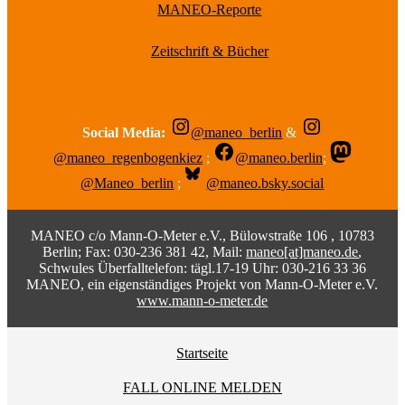
MANEO-Reporte
Zeitschrift & Bücher
Social Media:
@maneo_berlin
&
@maneo_regenbogenkiez
;
@maneo.berlin
;
@Maneo_berlin
;
@maneo.bsky.social
MANEO c/o Mann-O-Meter e.V., Bülowstraße 106 , 10783
Berlin; Fax: 030-236 381 42, Mail:
maneo[at]maneo.de
,
Schwules Überfalltelefon: tägl.17-19 Uhr: 030-216 33 36
MANEO, ein eigenständiges Projekt von Mann-O-Meter e.V.
www.mann-o-meter.de
Startseite
FALL ONLINE MELDEN