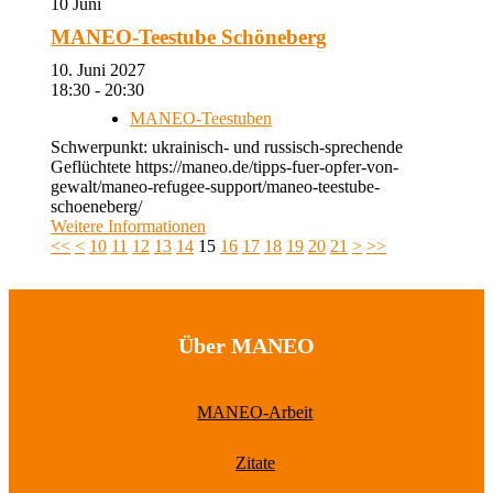
10
Juni
MANEO-Teestube Schöneberg
10. Juni 2027
18:30 - 20:30
MANEO-Teestuben
Schwerpunkt: ukrainisch- und russisch-sprechende
Geflüchtete https://maneo.de/tipps-fuer-opfer-von-
gewalt/maneo-refugee-support/maneo-teestube-
schoeneberg/
Weitere Informationen
<<
<
10
11
12
13
14
15
16
17
18
19
20
21
>
>>
Über MANEO
MANEO-Arbeit
Zitate