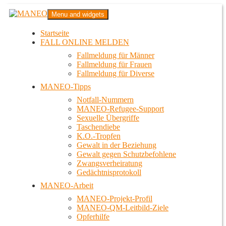
Zum
MANEO
Menu and widgets
Inhalt
Das schwule Anti-Gewalt-Projekt in Berlin
springen
Startseite
FALL ONLINE MELDEN
Fallmeldung für Männer
Fallmeldung für Frauen
Fallmeldung für Diverse
MANEO-Tipps
Notfall-Nummern
MANEO-Refugee-Support
Sexuelle Übergriffe
Taschendiebe
K.O.-Tropfen
Gewalt in der Beziehung
Gewalt gegen Schutzbefohlene
Zwangsverheiratung
Gedächtnisprotokoll
MANEO-Arbeit
MANEO-Projekt-Profil
MANEO-QM-Leitbild-Ziele
Opferhilfe