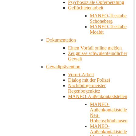
Psychosoziale Opferberatung
Geflüchtetenarbeit
MANEO-Teestube
Schöneberg
MANEO-Teestube
Moabit
Dokumentation
Einen Vorfall online melden
Zeugnisse schwulenfeindlicher
Gewalt
Gewaltprävention
Vorort-Arbeit
Dialog mit der Polizei
Nachtbürgermeister
Regenbogenkiez
MANEO-Außenkontaktstellen
MANEO-
Außenkontaktstelle
Neu-
Hohenschönhausen
MANEO-
Außenkontaktstelle