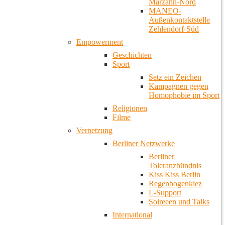
Marzahn-Nord
MANEO-
Außenkontaktstelle
Zehlendorf-Süd
Empowerment
Geschichten
Sport
Setz ein Zeichen
Kampagnen gegen
Homophobie im Sport
Religionen
Filme
Vernetzung
Berliner Netzwerke
Berliner
Toleranzbündnis
Kiss Kiss Berlin
Regenbogenkiez
L-Support
Soireeen und Talks
International