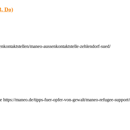
. Do)
nkontaktstellen/maneo-aussenkontaktstelle-zehlendorf-sued/
e https://maneo.de/tipps-fuer-opfer-von-gewalt/maneo-refugee-support