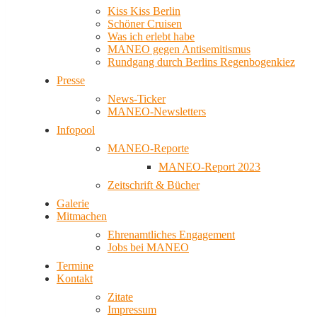
Kiss Kiss Berlin
Schöner Cruisen
Was ich erlebt habe
MANEO gegen Antisemitismus
Rundgang durch Berlins Regenbogenkiez
Presse
News-Ticker
MANEO-Newsletters
Infopool
MANEO-Reporte
MANEO-Report 2023
Zeitschrift & Bücher
Galerie
Mitmachen
Ehrenamtliches Engagement
Jobs bei MANEO
Termine
Kontakt
Zitate
Impressum