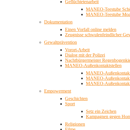
Geflüchtetenarbeit
MANEO-Teestube Schö
MANEO-Teestube Moa
Dokumentation
Einen Vorfall online melden
Zeugnisse schwulenfeindlicher Ge
Gewaltprävention
Vorort-Arbeit
Dialog mit der Polizei
Nachtbürgermeister Regenbogenki
MANEO-Außenkontaktstellen
MANEO-Außenkontakts
MANEO-Außenkontakts
MANEO-Außenkontaktst
Empowerment
Geschichten
Sport
Setz ein Zeichen
Kampagnen gegen Homo
Religionen
Filme