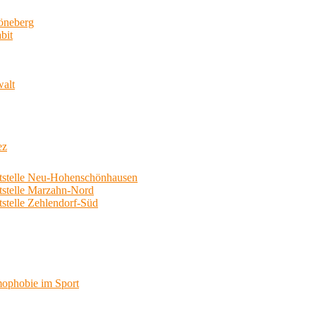
neberg
bit
walt
ez
telle Neu-Hohenschönhausen
telle Marzahn-Nord
elle Zehlendorf-Süd
phobie im Sport