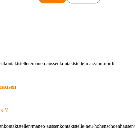
enkontaktstellen/maneo-aussenkontaktstelle-marzahn-nord/
hausen
t e.V
enkontaktstellen/maneo-aussenkontaktstelle-neu-hohenschoenhausen/