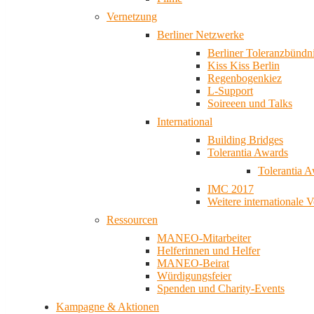
Vernetzung
Berliner Netzwerke
Berliner Toleranzbündn
Kiss Kiss Berlin
Regenbogenkiez
L-Support
Soireeen und Talks
International
Building Bridges
Tolerantia Awards
Tolerantia 
IMC 2017
Weitere internationale 
Ressourcen
MANEO-Mitarbeiter
Helferinnen und Helfer
MANEO-Beirat
Würdigungsfeier
Spenden und Charity-Events
Kampagne & Aktionen