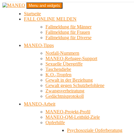
Zum
Menu and widgets
Inhalt
Startseite
springen
Das schwule Anti-Gewalt-Projekt in Berlin
FALL ONLINE MELDEN
MANEO
Fallmeldung für Männer
Fallmeldung für Frauen
Fallmeldung für Diverse
MANEO-Tipps
Notfall-Nummern
MANEO-Refugee-Support
Sexuelle Übergriffe
Taschendiebe
K.O.-Tropfen
Gewalt in der Beziehung
Gewalt gegen Schutzbefohlene
Zwangsverheiratung
Gedächtnisprotokoll
MANEO-Arbeit
MANEO-Projekt-Profil
MANEO-QM-Leitbild-Ziele
Opferhilfe
Psychosoziale Opferberatung