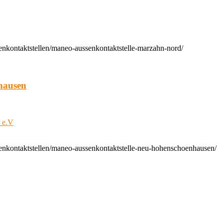
enkontaktstellen/maneo-aussenkontaktstelle-marzahn-nord/
hausen
t e.V
enkontaktstellen/maneo-aussenkontaktstelle-neu-hohenschoenhausen/