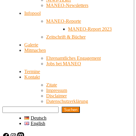
MANEO-Newsletters
Infopool
MANEO-Reporte
MANEO-Report 2023
Zeitschrift & Bücher
Galerie
Mitmachen
Ehrenamtliches Engagement
Jobs bei MANEO
Termine
Kontakt
Zitate
Impressum
Disclaimer
Datenschutzerklärung
Suchen
Deutsch
English
Facebook
Instagram
Mastodon