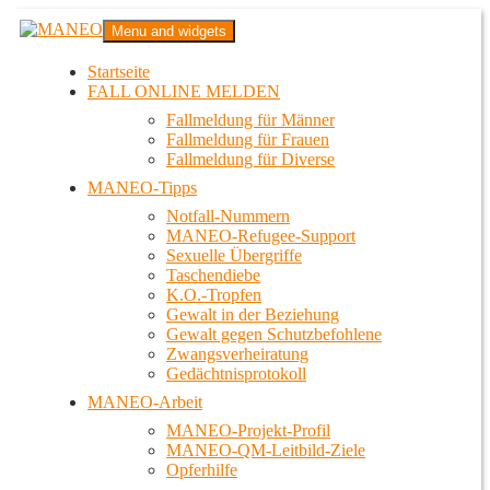
Zum
MANEO
Menu and widgets
Inhalt
Das schwule Anti-Gewalt-Projekt in Berlin
springen
Startseite
FALL ONLINE MELDEN
Fallmeldung für Männer
Fallmeldung für Frauen
Fallmeldung für Diverse
MANEO-Tipps
Notfall-Nummern
MANEO-Refugee-Support
Sexuelle Übergriffe
Taschendiebe
K.O.-Tropfen
Gewalt in der Beziehung
Gewalt gegen Schutzbefohlene
Zwangsverheiratung
Gedächtnisprotokoll
MANEO-Arbeit
MANEO-Projekt-Profil
MANEO-QM-Leitbild-Ziele
Opferhilfe