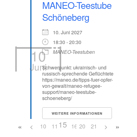
MANEO-Teestube
Schöneberg
10. Juni 2027
18:30 - 20:30
10
MANEO-Teestuben
Juni
Schwerpunkt: ukrainisch- und
russisch-sprechende Geflüchtete
https://maneo.de/tipps-fuer-opfer-
von-gewalt/maneo-refugee-
support/maneo-teestube-
schoeneberg/
WEITERE INFORMATIONEN
15
10
11
12
16
13
20
17
14
21
18
19