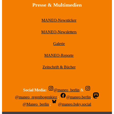
Presse & Multimedien
MANEO-Newsticker
MANEO-Newsletters
Galerie
MANEO-Reporte
Zeitschrift & Bücher
Social Media:
@maneo_berlin
&
@maneo_regenbogenkiez
;
@maneo.berlin
;
@Maneo_berlin
;
@maneo.bsky.social