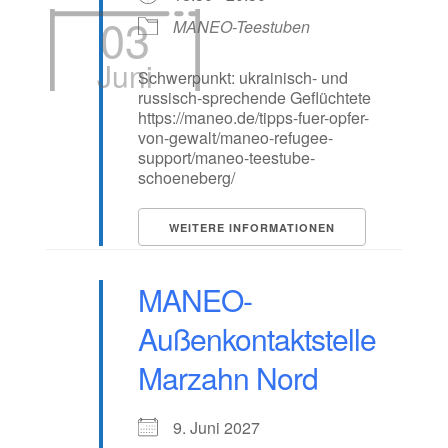
03
MANEO-Teestuben
Juni
Schwerpunkt: ukrainisch- und
russisch-sprechende Geflüchtete
https://maneo.de/tipps-fuer-opfer-
von-gewalt/maneo-refugee-
support/maneo-teestube-
schoeneberg/
WEITERE INFORMATIONEN
MANEO-
Außenkontaktstelle
Marzahn Nord
9. Juni 2027