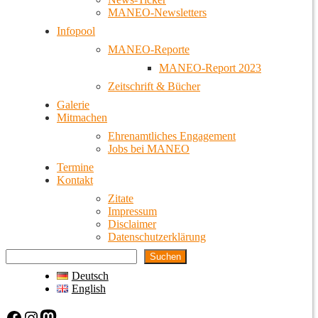
MANEO-Newsletters
Infopool
MANEO-Reporte
MANEO-Report 2023
Zeitschrift & Bücher
Galerie
Mitmachen
Ehrenamtliches Engagement
Jobs bei MANEO
Termine
Kontakt
Zitate
Impressum
Disclaimer
Datenschutzerklärung
Suchen
Deutsch
English
Facebook
Instagram
Mastodon