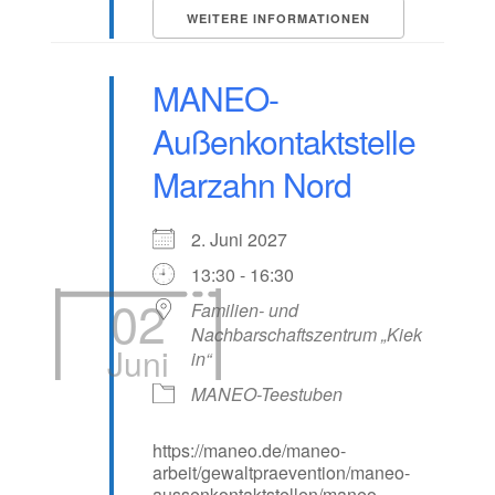
WEITERE INFORMATIONEN
MANEO-
Außenkontaktstelle
Marzahn Nord
2. Juni 2027
13:30 - 16:30
02
Familien- und
Nachbarschaftszentrum „Kiek
Juni
in“
MANEO-Teestuben
https://maneo.de/maneo-
arbeit/gewaltpraevention/maneo-
aussenkontaktstellen/maneo-