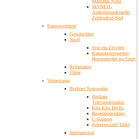
Marzahn-Nord
MANEO-
Außenkontaktstelle
Zehlendorf-Süd
Empowerment
Geschichten
Sport
Setz ein Zeichen
Kampagnen gegen
Homophobie im Sport
Religionen
Filme
Vernetzung
Berliner Netzwerke
Berliner
Toleranzbündnis
Kiss Kiss Berlin
Regenbogenkiez
L-Support
Soireeen und Talks
International