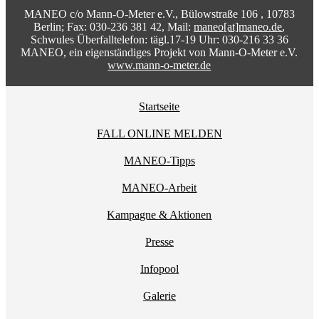
MANEO c/o Mann-O-Meter e.V., Bülowstraße 106 , 10783
Berlin; Fax: 030-236 381 42, Mail:
maneo[at]maneo.de
,
Schwules Überfalltelefon: tägl.17-19 Uhr: 030-216 33 36
MANEO, ein eigenständiges Projekt von Mann-O-Meter e.V.
www.mann-o-meter.de
Startseite
FALL ONLINE MELDEN
MANEO-Tipps
MANEO-Arbeit
Kampagne & Aktionen
Presse
Infopool
Galerie