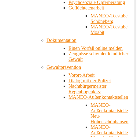
Psychosoziale Opferberatung
Geflüchtetenarbeit
MANEO-Teestube
Schöneberg
MANEO-Teestube
Moabit
Dokumentation
Einen Vorfall online melden
Zeugnisse schwulenfeindlicher
Gewalt
Gewaltprävention
Vorort-Arbeit
Dialog mit der Polizei
Nachtbürgermeister
Regenbogenkiez
MANEO-Außenkontaktstellen
MANEO-
Außenkontaktstelle
Neu-
Hohenschönhausen
MANEO-
Außenkontaktstelle