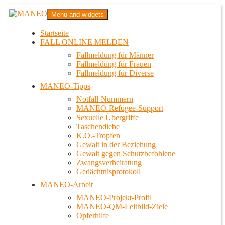
Zum
MANEO
Menu and widgets
Inhalt
Das schwule Anti-Gewalt-Projekt in Berlin
springen
Startseite
FALL ONLINE MELDEN
Fallmeldung für Männer
Fallmeldung für Frauen
Fallmeldung für Diverse
MANEO-Tipps
Notfall-Nummern
MANEO-Refugee-Support
Sexuelle Übergriffe
Taschendiebe
K.O.-Tropfen
Gewalt in der Beziehung
Gewalt gegen Schutzbefohlene
Zwangsverheiratung
Gedächtnisprotokoll
MANEO-Arbeit
MANEO-Projekt-Profil
MANEO-QM-Leitbild-Ziele
Opferhilfe