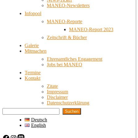
MANEO-Newsletters
Infopool
MANEO-Reporte
MANEO-Report 2023
Zeitschrift & Bücher
Galerie
Mitmachen
Ehrenamtliches Engagement
Jobs bei MANEO
Termine
Kontakt
Zitate
Impressum
Disclaimer
Datenschutzerklärung
Suchen
Deutsch
English
Facebook
Instagram
Mastodon