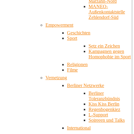
Marzahn-Nord
MANEO-
Außenkontaktstelle
Zehlendorf-Süd
Empowerment
Geschichten
Sport
Setz ein Zeichen
Kampagnen gegen
Homophobie im Sport
Religionen
Filme
Vernetzung
Berliner Netzwerke
Berliner
Toleranzbündnis
Kiss Kiss Berlin
Regenbogenkiez
L-Support
Soireeen und Talks
International