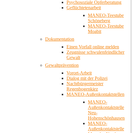
Psychosoziale Opferberatung
Geflüchtetenarbeit
MANEO-Teestube
Schöneberg
MANEO-Teestube
Moabit
Dokumentation
Einen Vorfall online melden
Zeugnisse schwulenfeindlicher
Gewalt
Gewaltprävention
Vorort-Arbeit
Dialog mit der Polizei
Nachtbürgermeister
Regenbogenkiez
MANEO-Außenkontaktstellen
MANEO-
Außenkontaktstelle
Neu-
Hohenschönhausen
MANEO-
Außenkontaktstelle