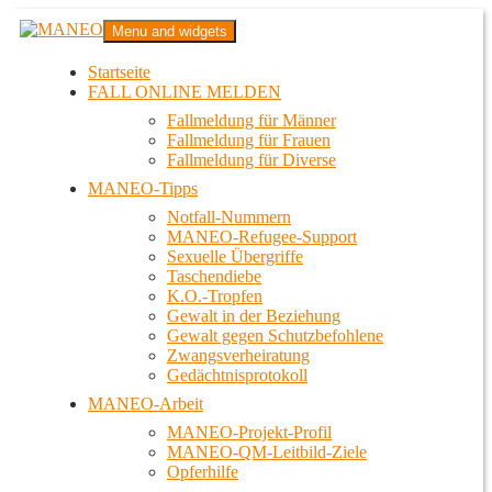
Zum
MANEO
Menu and widgets
Inhalt
Das schwule Anti-Gewalt-Projekt in Berlin
springen
Startseite
FALL ONLINE MELDEN
Fallmeldung für Männer
Fallmeldung für Frauen
Fallmeldung für Diverse
MANEO-Tipps
Notfall-Nummern
MANEO-Refugee-Support
Sexuelle Übergriffe
Taschendiebe
K.O.-Tropfen
Gewalt in der Beziehung
Gewalt gegen Schutzbefohlene
Zwangsverheiratung
Gedächtnisprotokoll
MANEO-Arbeit
MANEO-Projekt-Profil
MANEO-QM-Leitbild-Ziele
Opferhilfe