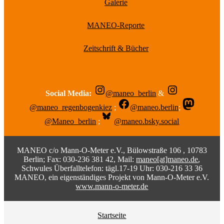
Galerie
MANEO-Reporte
Zeitschrift & Bücher
Social Media:
@maneo_berlin
&
@maneo_regenbogenkiez
;
@maneo.berlin
;
@Maneo_berlin
;
@maneo.bsky.social
MANEO c/o Mann-O-Meter e.V., Bülowstraße 106 , 10783
Berlin; Fax: 030-236 381 42, Mail:
maneo[at]maneo.de
,
Schwules Überfalltelefon: tägl.17-19 Uhr: 030-216 33 36
MANEO, ein eigenständiges Projekt von Mann-O-Meter e.V.
www.mann-o-meter.de
Startseite