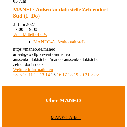
03
Juni
MANEO-Außenkontaktstelle Zehlendorf-
Süd (1. Do)
3. Juni 2027
17:00 - 19:00
Villa Mittelhof e.V.
MANEO-Außenkontaktstellen
https://maneo.de/maneo-
arbeit/gewaltpraevention/maneo-
aussenkontaktstellen/maneo-aussenkontaktstelle-
zehlendorf-sued/
Weitere Informationen
<<
<
10
11
12
13
14
15
16
17
18
19
20
21
>
>>
Über MANEO
MANEO-Arbeit