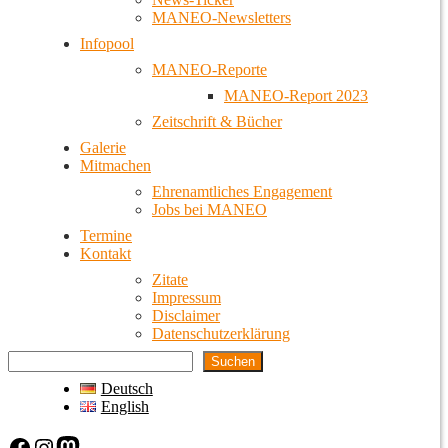
MANEO-Newsletters
Infopool
MANEO-Reporte
MANEO-Report 2023
Zeitschrift & Bücher
Galerie
Mitmachen
Ehrenamtliches Engagement
Jobs bei MANEO
Termine
Kontakt
Zitate
Impressum
Disclaimer
Datenschutzerklärung
Suchen
Deutsch
English
Facebook
Instagram
Mastodon