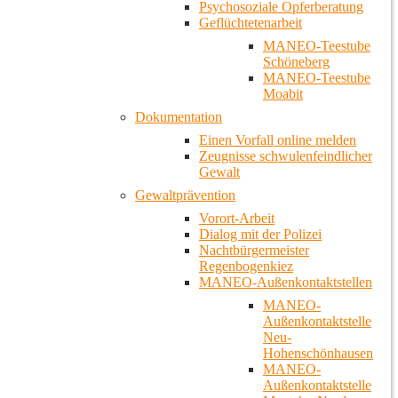
Psychosoziale Opferberatung
Geflüchtetenarbeit
MANEO-Teestube
Schöneberg
MANEO-Teestube
Moabit
Dokumentation
Einen Vorfall online melden
Zeugnisse schwulenfeindlicher
Gewalt
Gewaltprävention
Vorort-Arbeit
Dialog mit der Polizei
Nachtbürgermeister
Regenbogenkiez
MANEO-Außenkontaktstellen
MANEO-
Außenkontaktstelle
Neu-
Hohenschönhausen
MANEO-
Außenkontaktstelle