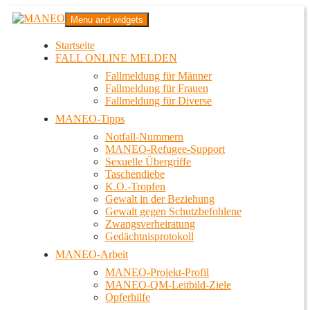
Zum
MANEO
Menu and widgets
Inhalt
Das schwule Anti-Gewalt-Projekt in Berlin
springen
Startseite
FALL ONLINE MELDEN
Fallmeldung für Männer
Fallmeldung für Frauen
Fallmeldung für Diverse
MANEO-Tipps
Notfall-Nummern
MANEO-Refugee-Support
Sexuelle Übergriffe
Taschendiebe
K.O.-Tropfen
Gewalt in der Beziehung
Gewalt gegen Schutzbefohlene
Zwangsverheiratung
Gedächtnisprotokoll
MANEO-Arbeit
MANEO-Projekt-Profil
MANEO-QM-Leitbild-Ziele
Opferhilfe