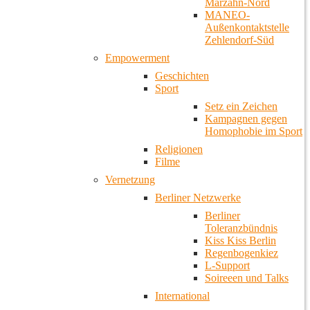
Marzahn-Nord
MANEO-
Außenkontaktstelle
Zehlendorf-Süd
Empowerment
Geschichten
Sport
Setz ein Zeichen
Kampagnen gegen
Homophobie im Sport
Religionen
Filme
Vernetzung
Berliner Netzwerke
Berliner
Toleranzbündnis
Kiss Kiss Berlin
Regenbogenkiez
L-Support
Soireeen und Talks
International