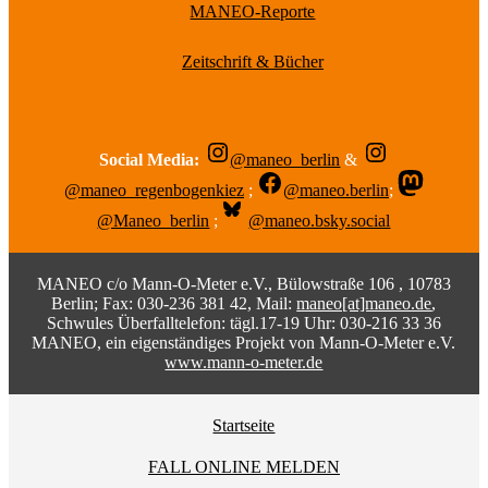
MANEO-Reporte
Zeitschrift & Bücher
Social Media:
@maneo_berlin
&
@maneo_regenbogenkiez
;
@maneo.berlin
;
@Maneo_berlin
;
@maneo.bsky.social
MANEO c/o Mann-O-Meter e.V., Bülowstraße 106 , 10783
Berlin; Fax: 030-236 381 42, Mail:
maneo[at]maneo.de
,
Schwules Überfalltelefon: tägl.17-19 Uhr: 030-216 33 36
MANEO, ein eigenständiges Projekt von Mann-O-Meter e.V.
www.mann-o-meter.de
Startseite
FALL ONLINE MELDEN