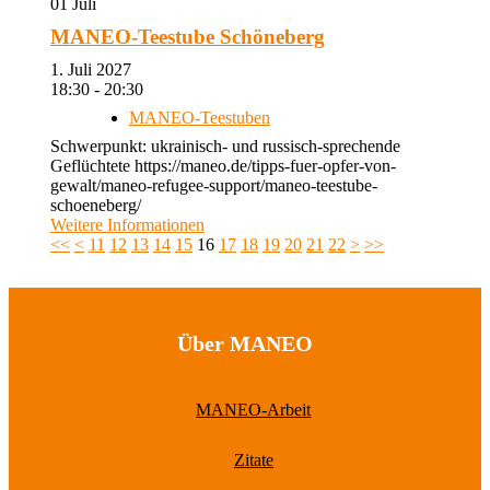
01
Juli
MANEO-Teestube Schöneberg
1. Juli 2027
18:30 - 20:30
MANEO-Teestuben
Schwerpunkt: ukrainisch- und russisch-sprechende
Geflüchtete https://maneo.de/tipps-fuer-opfer-von-
gewalt/maneo-refugee-support/maneo-teestube-
schoeneberg/
Weitere Informationen
<<
<
11
12
13
14
15
16
17
18
19
20
21
22
>
>>
Über MANEO
MANEO-Arbeit
Zitate