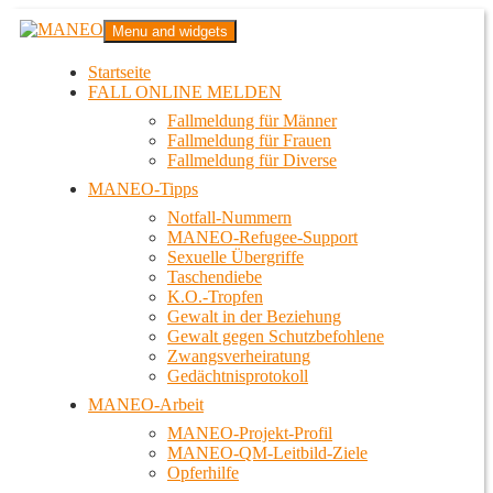
Zum
MANEO
Menu and widgets
Inhalt
Das schwule Anti-Gewalt-Projekt in Berlin
springen
Startseite
FALL ONLINE MELDEN
Fallmeldung für Männer
Fallmeldung für Frauen
Fallmeldung für Diverse
MANEO-Tipps
Notfall-Nummern
MANEO-Refugee-Support
Sexuelle Übergriffe
Taschendiebe
K.O.-Tropfen
Gewalt in der Beziehung
Gewalt gegen Schutzbefohlene
Zwangsverheiratung
Gedächtnisprotokoll
MANEO-Arbeit
MANEO-Projekt-Profil
MANEO-QM-Leitbild-Ziele
Opferhilfe