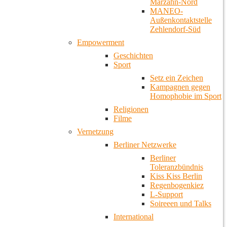
Marzahn-Nord
MANEO-
Außenkontaktstelle
Zehlendorf-Süd
Empowerment
Geschichten
Sport
Setz ein Zeichen
Kampagnen gegen
Homophobie im Sport
Religionen
Filme
Vernetzung
Berliner Netzwerke
Berliner
Toleranzbündnis
Kiss Kiss Berlin
Regenbogenkiez
L-Support
Soireeen und Talks
International