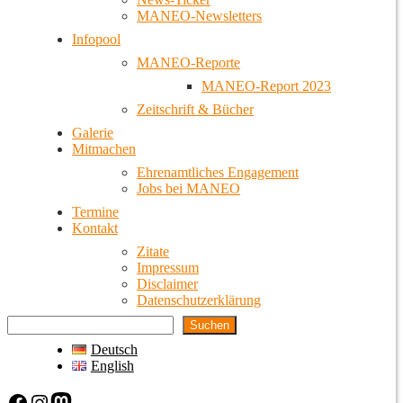
MANEO-Newsletters
Infopool
MANEO-Reporte
MANEO-Report 2023
Zeitschrift & Bücher
Galerie
Mitmachen
Ehrenamtliches Engagement
Jobs bei MANEO
Termine
Kontakt
Zitate
Impressum
Disclaimer
Datenschutzerklärung
Suchen
Deutsch
English
Facebook
Instagram
Mastodon