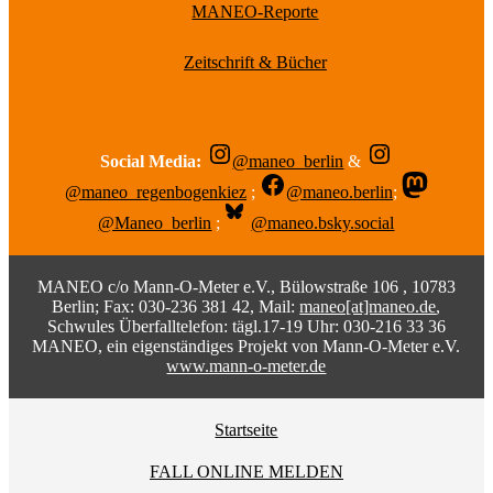
MANEO-Reporte
Zeitschrift & Bücher
Social Media:
@maneo_berlin
&
@maneo_regenbogenkiez
;
@maneo.berlin
;
@Maneo_berlin
;
@maneo.bsky.social
MANEO c/o Mann-O-Meter e.V., Bülowstraße 106 , 10783
Berlin; Fax: 030-236 381 42, Mail:
maneo[at]maneo.de
,
Schwules Überfalltelefon: tägl.17-19 Uhr: 030-216 33 36
MANEO, ein eigenständiges Projekt von Mann-O-Meter e.V.
www.mann-o-meter.de
Startseite
FALL ONLINE MELDEN