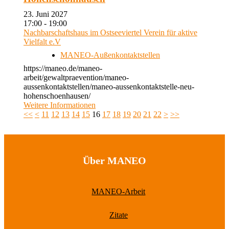
23. Juni 2027
17:00 - 19:00
Nachbarschaftshaus im Ostseeviertel Verein für aktive
Vielfalt e.V
MANEO-Außenkontaktstellen
https://maneo.de/maneo-
arbeit/gewaltpraevention/maneo-
aussenkontaktstellen/maneo-aussenkontaktstelle-neu-
hohenschoenhausen/
Weitere Informationen
<<
<
11
12
13
14
15
16
17
18
19
20
21
22
>
>>
Über MANEO
MANEO-Arbeit
Zitate