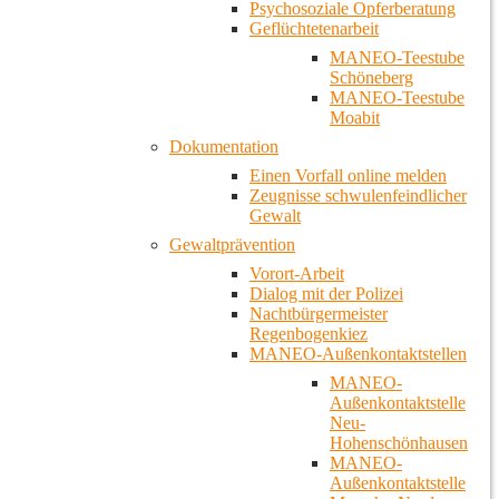
Psychosoziale Opferberatung
Geflüchtetenarbeit
MANEO-Teestube
Schöneberg
MANEO-Teestube
Moabit
Dokumentation
Einen Vorfall online melden
Zeugnisse schwulenfeindlicher
Gewalt
Gewaltprävention
Vorort-Arbeit
Dialog mit der Polizei
Nachtbürgermeister
Regenbogenkiez
MANEO-Außenkontaktstellen
MANEO-
Außenkontaktstelle
Neu-
Hohenschönhausen
MANEO-
Außenkontaktstelle