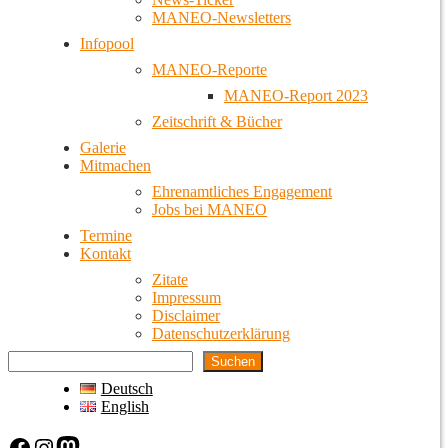
MANEO-Newsletters
Infopool
MANEO-Reporte
MANEO-Report 2023
Zeitschrift & Bücher
Galerie
Mitmachen
Ehrenamtliches Engagement
Jobs bei MANEO
Termine
Kontakt
Zitate
Impressum
Disclaimer
Datenschutzerklärung
Suchen
Deutsch
English
Facebook
Instagram
Mastodon