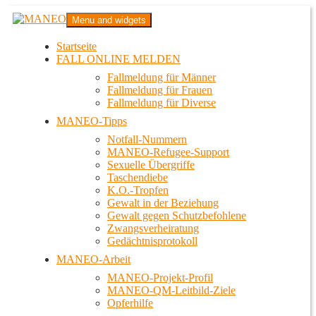
Zum
MANEO
Menu and widgets
Inhalt
Das schwule Anti-Gewalt-Projekt in Berlin
springen
Startseite
FALL ONLINE MELDEN
Fallmeldung für Männer
Fallmeldung für Frauen
Fallmeldung für Diverse
MANEO-Tipps
Notfall-Nummern
MANEO-Refugee-Support
Sexuelle Übergriffe
Taschendiebe
K.O.-Tropfen
Gewalt in der Beziehung
Gewalt gegen Schutzbefohlene
Zwangsverheiratung
Gedächtnisprotokoll
MANEO-Arbeit
MANEO-Projekt-Profil
MANEO-QM-Leitbild-Ziele
Opferhilfe