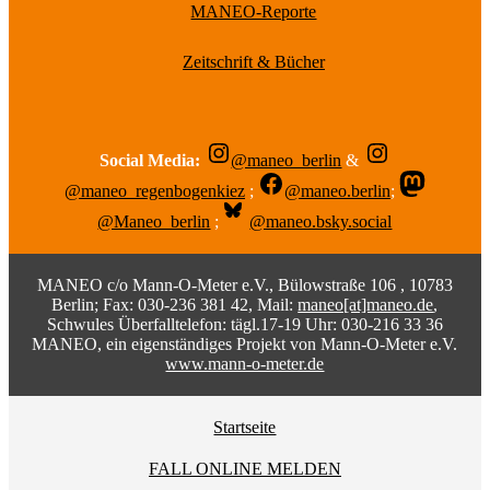
MANEO-Reporte
Zeitschrift & Bücher
Social Media:
@maneo_berlin
&
@maneo_regenbogenkiez
;
@maneo.berlin
;
@Maneo_berlin
;
@maneo.bsky.social
MANEO c/o Mann-O-Meter e.V., Bülowstraße 106 , 10783
Berlin; Fax: 030-236 381 42, Mail:
maneo[at]maneo.de
,
Schwules Überfalltelefon: tägl.17-19 Uhr: 030-216 33 36
MANEO, ein eigenständiges Projekt von Mann-O-Meter e.V.
www.mann-o-meter.de
Startseite
FALL ONLINE MELDEN