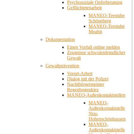
Psychosoziale Opferberatung
Geflüchtetenarbeit
MANEO-Teestube
Schöneberg
MANEO-Teestube
Moabit
Dokumentation
Einen Vorfall online melden
Zeugnisse schwulenfeindlicher
Gewalt
Gewaltprävention
Vorort-Arbeit
Dialog mit der Polizei
Nachtbürgermeister
Regenbogenkiez
MANEO-Außenkontaktstellen
MANEO-
Außenkontaktstelle
Neu-
Hohenschönhausen
MANEO-
Außenkontaktstelle