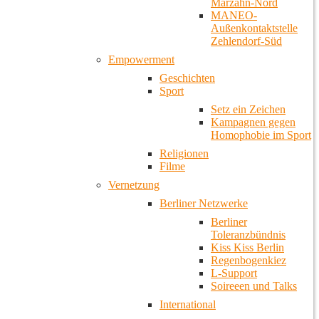
Marzahn-Nord
MANEO-
Außenkontaktstelle
Zehlendorf-Süd
Empowerment
Geschichten
Sport
Setz ein Zeichen
Kampagnen gegen
Homophobie im Sport
Religionen
Filme
Vernetzung
Berliner Netzwerke
Berliner
Toleranzbündnis
Kiss Kiss Berlin
Regenbogenkiez
L-Support
Soireeen und Talks
International