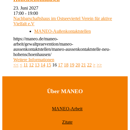
23. Juni 2027
17:00 - 19:00
Nachbarschaftshaus im Ostseeviertel Verein für aktive
Vielfalt e.V
MANEO-Außenkontaktstellen
https://maneo.de/maneo-
arbeit/gewaltpraevention/maneo-
aussenkontaktstellen/maneo-aussenkontaktstelle-neu-
hohenschoenhausen/
Weitere Informationen
<<
<
11
12
13
14
15
16
17
18
19
20
21
22
>
>>
Über MANEO
MANEO-Arbeit
Zitate