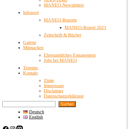
MANEO-Newsletters
Infopool
MANEO-Reporte
MANEO-Report 2023
Zeitschrift & Bücher
Galerie
Mitmachen
Ehrenamtliches Engagement
Jobs bei MANEO
Termine
Kontakt
Zitate
Impressum
Disclaimer
Datenschutzerklärung
Suchen
Deutsch
English
Facebook
Instagram
Mastodon