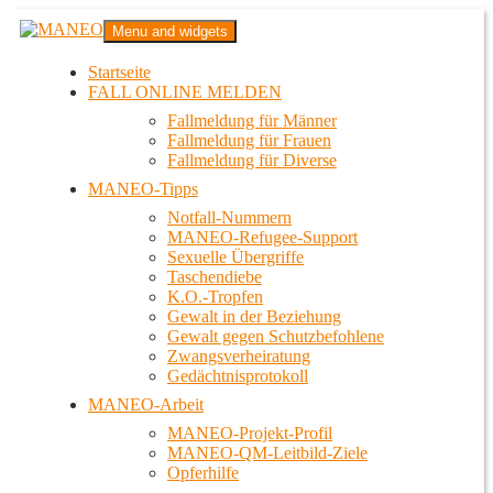
Zum
MANEO
Menu and widgets
Inhalt
Das schwule Anti-Gewalt-Projekt in Berlin
springen
Startseite
FALL ONLINE MELDEN
Fallmeldung für Männer
Fallmeldung für Frauen
Fallmeldung für Diverse
MANEO-Tipps
Notfall-Nummern
MANEO-Refugee-Support
Sexuelle Übergriffe
Taschendiebe
K.O.-Tropfen
Gewalt in der Beziehung
Gewalt gegen Schutzbefohlene
Zwangsverheiratung
Gedächtnisprotokoll
MANEO-Arbeit
MANEO-Projekt-Profil
MANEO-QM-Leitbild-Ziele
Opferhilfe