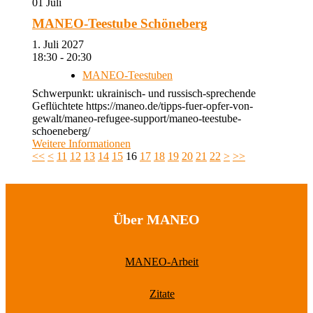
01
Juli
MANEO-Teestube Schöneberg
1. Juli 2027
18:30 - 20:30
MANEO-Teestuben
Schwerpunkt: ukrainisch- und russisch-sprechende
Geflüchtete https://maneo.de/tipps-fuer-opfer-von-
gewalt/maneo-refugee-support/maneo-teestube-
schoeneberg/
Weitere Informationen
<<
<
11
12
13
14
15
16
17
18
19
20
21
22
>
>>
Über MANEO
MANEO-Arbeit
Zitate