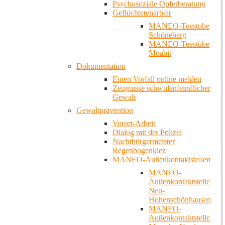
Psychosoziale Opferberatung
Geflüchtetenarbeit
MANEO-Teestube
Schöneberg
MANEO-Teestube
Moabit
Dokumentation
Einen Vorfall online melden
Zeugnisse schwulenfeindlicher
Gewalt
Gewaltprävention
Vorort-Arbeit
Dialog mit der Polizei
Nachtbürgermeister
Regenbogenkiez
MANEO-Außenkontaktstellen
MANEO-
Außenkontaktstelle
Neu-
Hohenschönhausen
MANEO-
Außenkontaktstelle