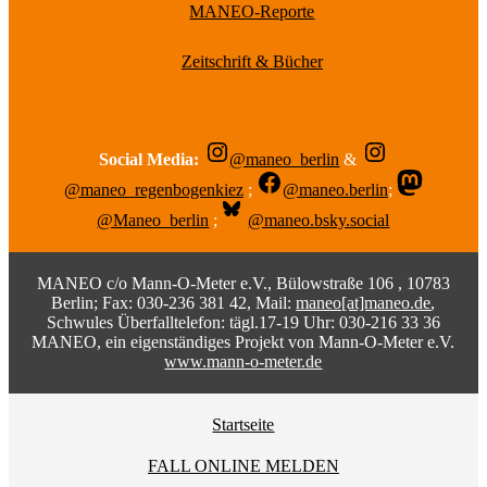
MANEO-Reporte
Zeitschrift & Bücher
Social Media:
@maneo_berlin
&
@maneo_regenbogenkiez
;
@maneo.berlin
;
@Maneo_berlin
;
@maneo.bsky.social
MANEO c/o Mann-O-Meter e.V., Bülowstraße 106 , 10783
Berlin; Fax: 030-236 381 42, Mail:
maneo[at]maneo.de
,
Schwules Überfalltelefon: tägl.17-19 Uhr: 030-216 33 36
MANEO, ein eigenständiges Projekt von Mann-O-Meter e.V.
www.mann-o-meter.de
Startseite
FALL ONLINE MELDEN