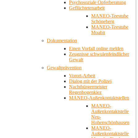
Psychosoziale Opferberatung
Geflüchtetenarbeit
MANEO-Teestube
Schöneberg
MANEO-Teestube
Moabit
Dokumentation
Einen Vorfall online melden
Zeugnisse schwulenfeindlicher
Gewalt
Gewaltprävention
Vorort-Arbeit
Dialog mit der Polizei
Nachtbürgermeister
Regenbogenkiez
MANEO-Außenkontaktstellen
MANEO-
Außenkontaktstelle
Neu-
Hohenschönhausen
MANEO-
Außenkontaktstelle