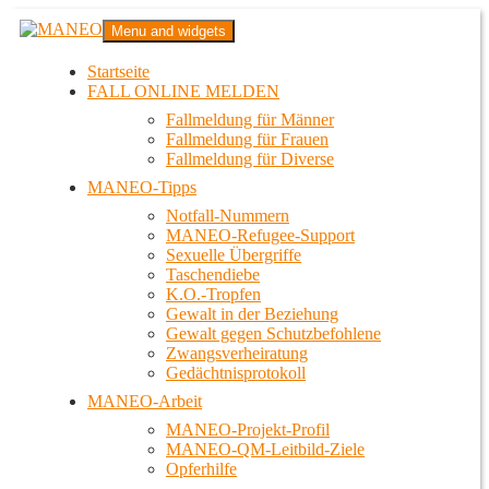
Zum
MANEO
Menu and widgets
Inhalt
Das schwule Anti-Gewalt-Projekt in Berlin
springen
Startseite
FALL ONLINE MELDEN
Fallmeldung für Männer
Fallmeldung für Frauen
Fallmeldung für Diverse
MANEO-Tipps
Notfall-Nummern
MANEO-Refugee-Support
Sexuelle Übergriffe
Taschendiebe
K.O.-Tropfen
Gewalt in der Beziehung
Gewalt gegen Schutzbefohlene
Zwangsverheiratung
Gedächtnisprotokoll
MANEO-Arbeit
MANEO-Projekt-Profil
MANEO-QM-Leitbild-Ziele
Opferhilfe