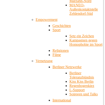
Marzahn-Nord
MANEO-
Außenkontaktstelle
Zehlendorf-Süd
Empowerment
Geschichten
Sport
Setz ein Zeichen
Kampagnen gegen
Homophobie im Sport
Religionen
Filme
Vernetzung
Berliner Netzwerke
Berliner
Toleranzbündnis
Kiss Kiss Berlin
Regenbogenkiez
L-Support
Soireeen und Talks
International