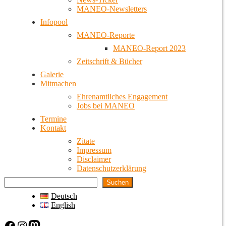
MANEO-Newsletters
Infopool
MANEO-Reporte
MANEO-Report 2023
Zeitschrift & Bücher
Galerie
Mitmachen
Ehrenamtliches Engagement
Jobs bei MANEO
Termine
Kontakt
Zitate
Impressum
Disclaimer
Datenschutzerklärung
Suchen
Deutsch
English
Facebook
Instagram
Mastodon