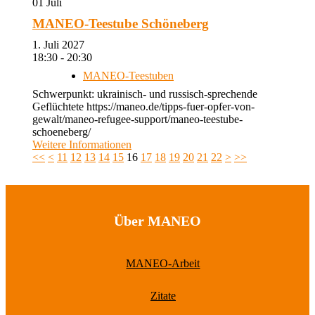
01
Juli
MANEO-Teestube Schöneberg
1. Juli 2027
18:30 - 20:30
MANEO-Teestuben
Schwerpunkt: ukrainisch- und russisch-sprechende
Geflüchtete https://maneo.de/tipps-fuer-opfer-von-
gewalt/maneo-refugee-support/maneo-teestube-
schoeneberg/
Weitere Informationen
<<
<
11
12
13
14
15
16
17
18
19
20
21
22
>
>>
Über MANEO
MANEO-Arbeit
Zitate