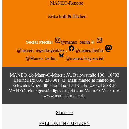
MANEO-Reporte
Zeitschrift & Bücher
Social Media:
@maneo_berlin
&
@maneo_regenbogenkiez
;
@maneo.berlin
;
@Maneo_berlin
;
@maneo.bsky.social
MANEO c/o Mann-O-Meter e.V., Bülowstraße 106 , 10783
Berlin; Fax: 030-236 381 42, Mail:
maneo[at]maneo.de
,
Schwules Überfalltelefon: tägl.17-19 Uhr: 030-216 33 36
MANEO, ein eigenständiges Projekt von Mann-O-Meter e.V.
www.mann-o-meter.de
Startseite
FALL ONLINE MELDEN