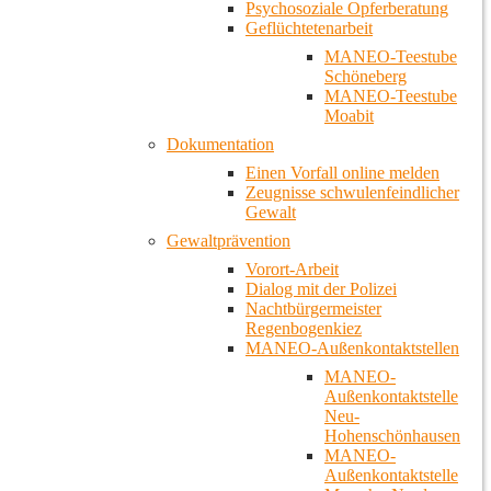
Psychosoziale Opferberatung
Geflüchtetenarbeit
MANEO-Teestube
Schöneberg
MANEO-Teestube
Moabit
Dokumentation
Einen Vorfall online melden
Zeugnisse schwulenfeindlicher
Gewalt
Gewaltprävention
Vorort-Arbeit
Dialog mit der Polizei
Nachtbürgermeister
Regenbogenkiez
MANEO-Außenkontaktstellen
MANEO-
Außenkontaktstelle
Neu-
Hohenschönhausen
MANEO-
Außenkontaktstelle