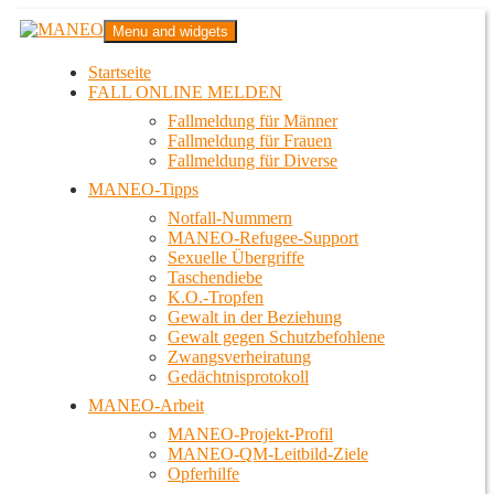
Zum
MANEO
Menu and widgets
Inhalt
Das schwule Anti-Gewalt-Projekt in Berlin
springen
Startseite
FALL ONLINE MELDEN
Fallmeldung für Männer
Fallmeldung für Frauen
Fallmeldung für Diverse
MANEO-Tipps
Notfall-Nummern
MANEO-Refugee-Support
Sexuelle Übergriffe
Taschendiebe
K.O.-Tropfen
Gewalt in der Beziehung
Gewalt gegen Schutzbefohlene
Zwangsverheiratung
Gedächtnisprotokoll
MANEO-Arbeit
MANEO-Projekt-Profil
MANEO-QM-Leitbild-Ziele
Opferhilfe