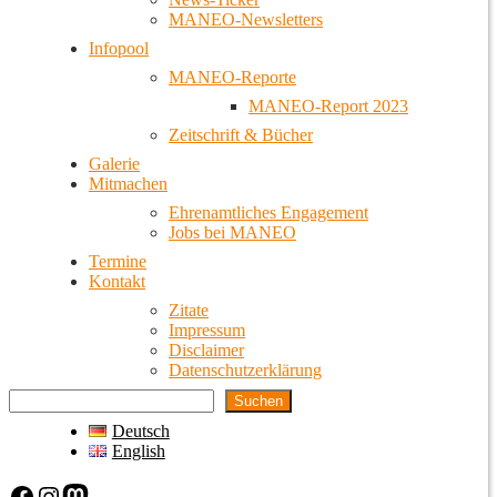
MANEO-Newsletters
Infopool
MANEO-Reporte
MANEO-Report 2023
Zeitschrift & Bücher
Galerie
Mitmachen
Ehrenamtliches Engagement
Jobs bei MANEO
Termine
Kontakt
Zitate
Impressum
Disclaimer
Datenschutzerklärung
Suchen
Deutsch
English
Facebook
Instagram
Mastodon