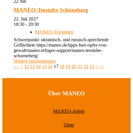
22
Juli
MANEO-Teestube Schöneberg
22. Juli 2027
18:30 - 20:30
MANEO-Teestuben
Schwerpunkt: ukrainisch- und russisch-sprechende
Geflüchtete https://maneo.de/tipps-fuer-opfer-von-
gewalt/maneo-refugee-support/maneo-teestube-
schoeneberg/
Weitere Informationen
<<
<
12
13
14
15
16
17
18
19
20
21
22
23
>
>>
Über MANEO
MANEO-Arbeit
Zitate