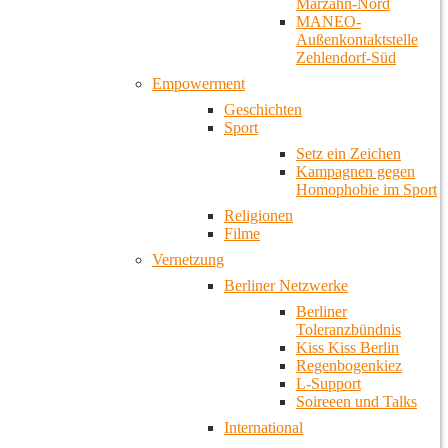
Marzahn-Nord
MANEO-
Außenkontaktstelle
Zehlendorf-Süd
Empowerment
Geschichten
Sport
Setz ein Zeichen
Kampagnen gegen
Homophobie im Sport
Religionen
Filme
Vernetzung
Berliner Netzwerke
Berliner
Toleranzbündnis
Kiss Kiss Berlin
Regenbogenkiez
L-Support
Soireeen und Talks
International