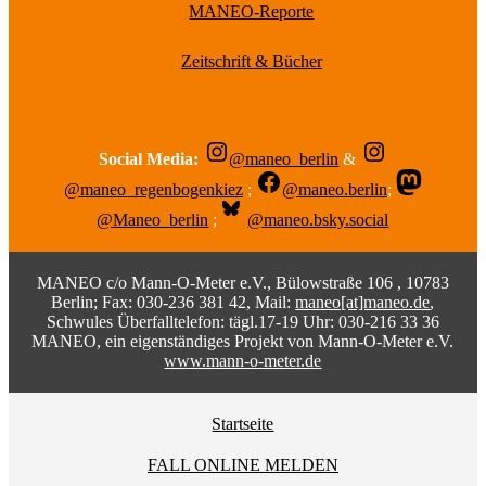
MANEO-Reporte
Zeitschrift & Bücher
Social Media:
@maneo_berlin
&
@maneo_regenbogenkiez
;
@maneo.berlin
;
@Maneo_berlin
;
@maneo.bsky.social
MANEO c/o Mann-O-Meter e.V., Bülowstraße 106 , 10783
Berlin; Fax: 030-236 381 42, Mail:
maneo[at]maneo.de
,
Schwules Überfalltelefon: tägl.17-19 Uhr: 030-216 33 36
MANEO, ein eigenständiges Projekt von Mann-O-Meter e.V.
www.mann-o-meter.de
Startseite
FALL ONLINE MELDEN