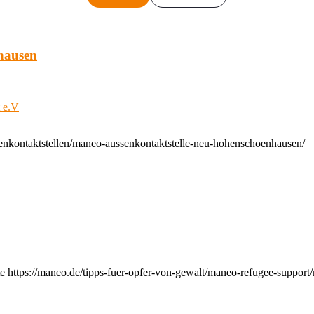
hausen
t e.V
enkontaktstellen/maneo-aussenkontaktstelle-neu-hohenschoenhausen/
e https://maneo.de/tipps-fuer-opfer-von-gewalt/maneo-refugee-support