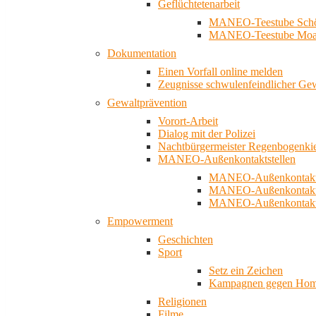
Geflüchtetenarbeit
MANEO-Teestube Schö
MANEO-Teestube Moa
Dokumentation
Einen Vorfall online melden
Zeugnisse schwulenfeindlicher Ge
Gewaltprävention
Vorort-Arbeit
Dialog mit der Polizei
Nachtbürgermeister Regenbogenki
MANEO-Außenkontaktstellen
MANEO-Außenkontakts
MANEO-Außenkontakts
MANEO-Außenkontaktst
Empowerment
Geschichten
Sport
Setz ein Zeichen
Kampagnen gegen Homo
Religionen
Filme