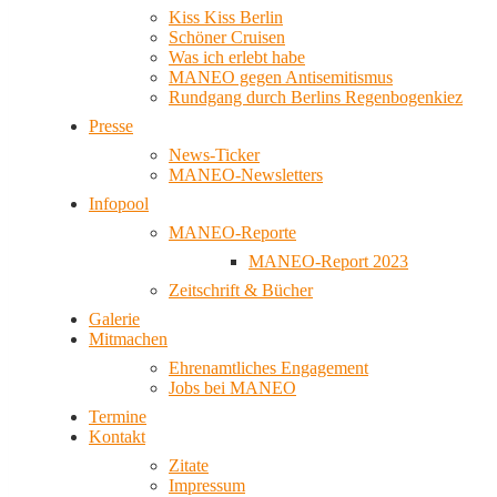
Kiss Kiss Berlin
Schöner Cruisen
Was ich erlebt habe
MANEO gegen Antisemitismus
Rundgang durch Berlins Regenbogenkiez
Presse
News-Ticker
MANEO-Newsletters
Infopool
MANEO-Reporte
MANEO-Report 2023
Zeitschrift & Bücher
Galerie
Mitmachen
Ehrenamtliches Engagement
Jobs bei MANEO
Termine
Kontakt
Zitate
Impressum