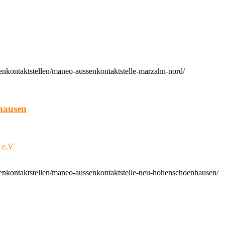
enkontaktstellen/maneo-aussenkontaktstelle-marzahn-nord/
hausen
t e.V
enkontaktstellen/maneo-aussenkontaktstelle-neu-hohenschoenhausen/