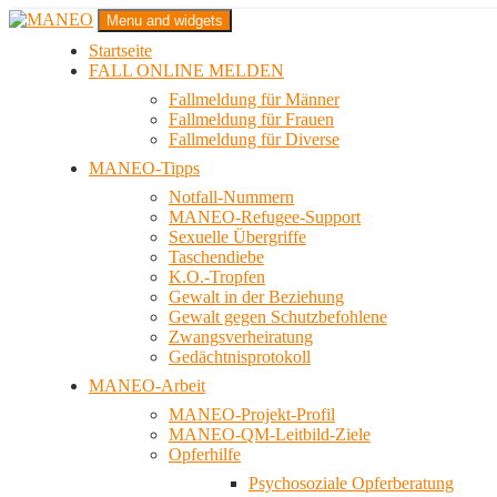
Zum
Menu and widgets
Inhalt
Startseite
springen
Das schwule Anti-Gewalt-Projekt in Berlin
FALL ONLINE MELDEN
MANEO
Fallmeldung für Männer
Fallmeldung für Frauen
Fallmeldung für Diverse
MANEO-Tipps
Notfall-Nummern
MANEO-Refugee-Support
Sexuelle Übergriffe
Taschendiebe
K.O.-Tropfen
Gewalt in der Beziehung
Gewalt gegen Schutzbefohlene
Zwangsverheiratung
Gedächtnisprotokoll
MANEO-Arbeit
MANEO-Projekt-Profil
MANEO-QM-Leitbild-Ziele
Opferhilfe
Psychosoziale Opferberatung