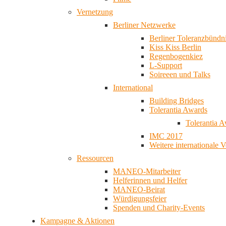
Vernetzung
Berliner Netzwerke
Berliner Toleranzbündn
Kiss Kiss Berlin
Regenbogenkiez
L-Support
Soireeen und Talks
International
Building Bridges
Tolerantia Awards
Tolerantia 
IMC 2017
Weitere internationale 
Ressourcen
MANEO-Mitarbeiter
Helferinnen und Helfer
MANEO-Beirat
Würdigungsfeier
Spenden und Charity-Events
Kampagne & Aktionen