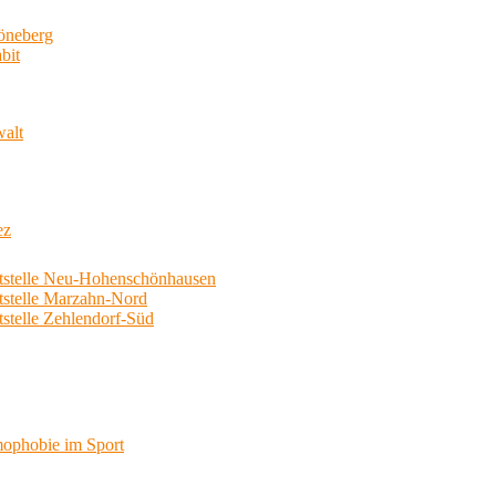
neberg
bit
walt
ez
telle Neu-Hohenschönhausen
telle Marzahn-Nord
elle Zehlendorf-Süd
phobie im Sport