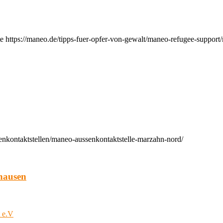
e https://maneo.de/tipps-fuer-opfer-von-gewalt/maneo-refugee-support
enkontaktstellen/maneo-aussenkontaktstelle-marzahn-nord/
hausen
t e.V