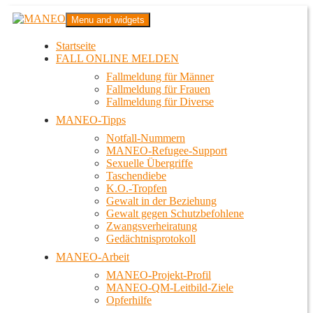
Zum
MANEO
Menu and widgets
Inhalt
Das schwule Anti-Gewalt-Projekt in Berlin
springen
Startseite
FALL ONLINE MELDEN
Fallmeldung für Männer
Fallmeldung für Frauen
Fallmeldung für Diverse
MANEO-Tipps
Notfall-Nummern
MANEO-Refugee-Support
Sexuelle Übergriffe
Taschendiebe
K.O.-Tropfen
Gewalt in der Beziehung
Gewalt gegen Schutzbefohlene
Zwangsverheiratung
Gedächtnisprotokoll
MANEO-Arbeit
MANEO-Projekt-Profil
MANEO-QM-Leitbild-Ziele
Opferhilfe