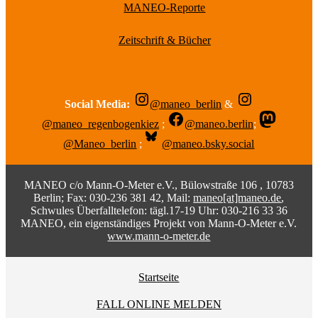
MANEO-Reporte
Zeitschrift & Bücher
Social Media:
@maneo_berlin
&
@maneo_regenbogenkiez
;
@maneo.berlin
;
@Maneo_berlin
;
@maneo.bsky.social
MANEO c/o Mann-O-Meter e.V., Bülowstraße 106 , 10783
Berlin; Fax: 030-236 381 42, Mail:
maneo[at]maneo.de
,
Schwules Überfalltelefon: tägl.17-19 Uhr: 030-216 33 36
MANEO, ein eigenständiges Projekt von Mann-O-Meter e.V.
www.mann-o-meter.de
Startseite
FALL ONLINE MELDEN