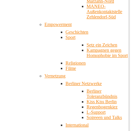
Marzahn-Nord
MANEO-
Außenkontaktstelle
Zehlendorf-Süd
Empowerment
Geschichten
Sport
Setz ein Zeichen
Kampagnen gegen
Homophobie im Sport
Religionen
Filme
Vernetzung
Berliner Netzwerke
Berliner
Toleranzbündnis
Kiss Kiss Berlin
Regenbogenkiez
L-Support
Soireeen und Talks
International