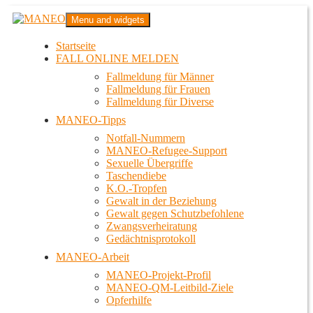
Zum
MANEO
Menu and widgets
Inhalt
Das schwule Anti-Gewalt-Projekt in Berlin
springen
Startseite
FALL ONLINE MELDEN
Fallmeldung für Männer
Fallmeldung für Frauen
Fallmeldung für Diverse
MANEO-Tipps
Notfall-Nummern
MANEO-Refugee-Support
Sexuelle Übergriffe
Taschendiebe
K.O.-Tropfen
Gewalt in der Beziehung
Gewalt gegen Schutzbefohlene
Zwangsverheiratung
Gedächtnisprotokoll
MANEO-Arbeit
MANEO-Projekt-Profil
MANEO-QM-Leitbild-Ziele
Opferhilfe