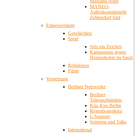
Marzahn-Nord
MANEO-
Außenkontaktstelle
Zehlendorf-Süd
Empowerment
Geschichten
Sport
Setz ein Zeichen
Kampagnen gegen
Homophobie im Sport
Religionen
Filme
Vernetzung
Berliner Netzwerke
Berliner
Toleranzbündnis
Kiss Kiss Berlin
Regenbogenkiez
L-Support
Soireeen und Talks
International