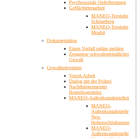
Psychosoziale Opferberatung
Geflüchtetenarbeit
MANEO-Teestube
Schöneberg
MANEO-Teestube
Moabit
Dokumentation
Einen Vorfall online melden
Zeugnisse schwulenfeindlicher
Gewalt
Gewaltprävention
Vorort-Arbeit
Dialog mit der Polizei
Nachtbürgermeister
Regenbogenkiez
MANEO-Außenkontaktstellen
MANEO-
Außenkontaktstelle
Neu-
Hohenschönhausen
MANEO-
Außenkontaktstelle