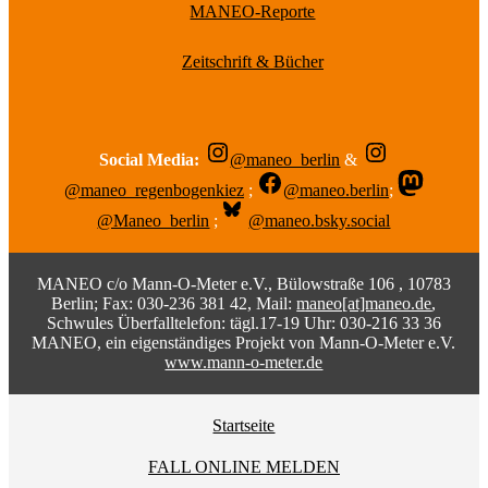
MANEO-Reporte
Zeitschrift & Bücher
Social Media:
@maneo_berlin
&
@maneo_regenbogenkiez
;
@maneo.berlin
;
@Maneo_berlin
;
@maneo.bsky.social
MANEO c/o Mann-O-Meter e.V., Bülowstraße 106 , 10783
Berlin; Fax: 030-236 381 42, Mail:
maneo[at]maneo.de
,
Schwules Überfalltelefon: tägl.17-19 Uhr: 030-216 33 36
MANEO, ein eigenständiges Projekt von Mann-O-Meter e.V.
www.mann-o-meter.de
Startseite
FALL ONLINE MELDEN