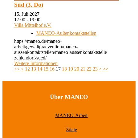
Süd (3. Do)
15. Juli 2027
17:00 - 19:00
Villa Mittelhof e.V.
MANEO-Außenkontaktstellen
https://maneo.de/maneo-
arbeit/gewaltpraevention/maneo-
aussenkontaktstellen/maneo-aussenkontaktstelle-
zehlendorf-sued/
Weitere Informationen
<<
<
12
13
14
15
16
17
18
19
20
21
22
23
>
>>
Über MANEO
MANEO-Arbeit
Zitate