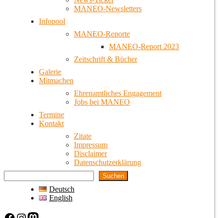
MANEO-Newsletters
Infopool
MANEO-Reporte
MANEO-Report 2023
Zeitschrift & Bücher
Galerie
Mitmachen
Ehrenamtliches Engagement
Jobs bei MANEO
Termine
Kontakt
Zitate
Impressum
Disclaimer
Datenschutzerklärung
Suchen
Deutsch
English
Facebook
Instagram
Mastodon