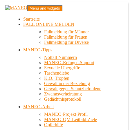
Zum
MANEO
Menu and widgets
Inhalt
Das schwule Anti-Gewalt-Projekt in Berlin
springen
Startseite
FALL ONLINE MELDEN
Fallmeldung für Männer
Fallmeldung für Frauen
Fallmeldung für Diverse
MANEO-Tipps
Notfall-Nummern
MANEO-Refugee-Support
Sexuelle Übergriffe
Taschendiebe
K.O.-Tropfen
Gewalt in der Beziehung
Gewalt gegen Schutzbefohlene
Zwangsverheiratung
Gedächtnisprotokoll
MANEO-Arbeit
MANEO-Projekt-Profil
MANEO-QM-Leitbild-Ziele
Opferhilfe