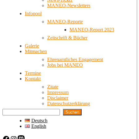
MANEO-Newsletters
Infopool
MANEO-Reporte
MANEO-Report 2023
Zeitschrift & Bücher
Galerie
Mitmachen
Ehrenamtliches Engagement
Jobs bei MANEO
Termine
Kontakt
Zitate
Impressum
Disclaimer
Datenschutzerklärung
Suchen
Deutsch
English
Facebook
Instagram
Mastodon