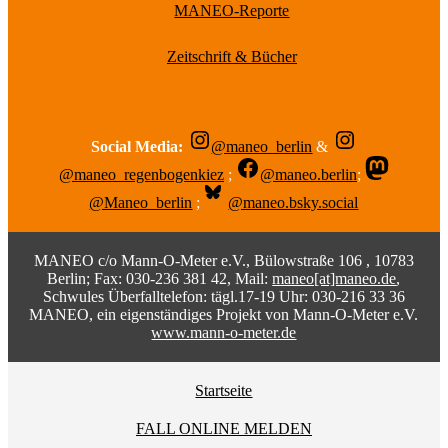
MANEO-Reporte
Zeitschrift & Bücher
Social Media:
@maneo_berlin
&
@maneo_regenbogenkiez
;
@maneo.berlin
;
@Maneo_berlin
;
@maneo.bsky.social
MANEO c/o Mann-O-Meter e.V., Bülowstraße 106 , 10783
Berlin; Fax: 030-236 381 42, Mail:
maneo[at]maneo.de
,
Schwules Überfalltelefon: tägl.17-19 Uhr: 030-216 33 36
MANEO, ein eigenständiges Projekt von Mann-O-Meter e.V.
www.mann-o-meter.de
Startseite
FALL ONLINE MELDEN