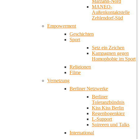
Marzahn-Nord
MANEO-
Außenkontaktstelle
Zehlendorf-Süd
Empowerment
Geschichten
Sport
Setz ein Zeichen
Kampagnen gegen
Homophobie im Sport
Religionen
Filme
Vernetzung
Berliner Netzwerke
Berliner
Toleranzbündnis
Kiss Kiss Berlin
Regenbogenkiez
L-Support
Soireeen und Talks
International