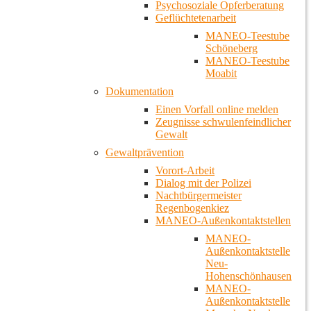
Psychosoziale Opferberatung
Geflüchtetenarbeit
MANEO-Teestube
Schöneberg
MANEO-Teestube
Moabit
Dokumentation
Einen Vorfall online melden
Zeugnisse schwulenfeindlicher
Gewalt
Gewaltprävention
Vorort-Arbeit
Dialog mit der Polizei
Nachtbürgermeister
Regenbogenkiez
MANEO-Außenkontaktstellen
MANEO-
Außenkontaktstelle
Neu-
Hohenschönhausen
MANEO-
Außenkontaktstelle