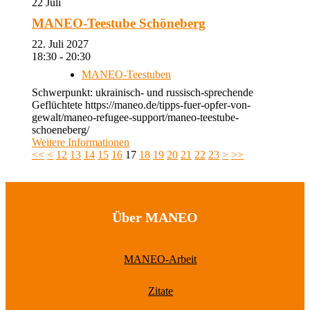
22
Juli
MANEO-Teestube Schöneberg
22. Juli 2027
18:30 - 20:30
MANEO-Teestuben
Schwerpunkt: ukrainisch- und russisch-sprechende
Geflüchtete https://maneo.de/tipps-fuer-opfer-von-
gewalt/maneo-refugee-support/maneo-teestube-
schoeneberg/
Weitere Informationen
<<
<
12
13
14
15
16
17
18
19
20
21
22
23
>
>>
Über MANEO
MANEO-Arbeit
Zitate