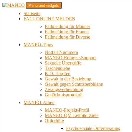
Zum
Menu and widgets
Inhalt
Startseite
springen
Das schwule Anti-Gewalt-Projekt in Berlin
FALL ONLINE MELDEN
MANEO
Fallmeldung für Männer
Fallmeldung für Frauen
Fallmeldung für Diverse
MANEO-Tipps
Notfall-Nummern
MANEO-Refugee-Support
Sexuelle Übergriffe
Taschendiebe
K.O.-Tropfen
Gewalt in der Beziehung
Gewalt gegen Schutzbefohlene
Zwangsverheiratung
Gedächtnisprotokoll
MANEO-Arbeit
MANEO-Projekt-Profil
MANEO-QM-Leitbild-Ziele
Opferhilfe
Psychosoziale Opferberatung