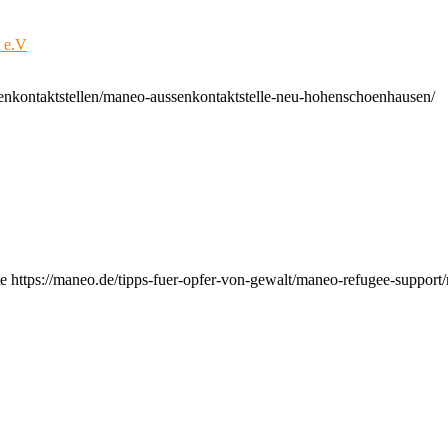
t e.V
enkontaktstellen/maneo-aussenkontaktstelle-neu-hohenschoenhausen/
e https://maneo.de/tipps-fuer-opfer-von-gewalt/maneo-refugee-support