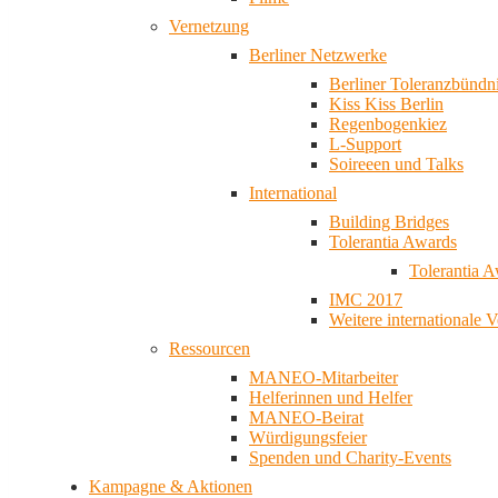
Vernetzung
Berliner Netzwerke
Berliner Toleranzbündn
Kiss Kiss Berlin
Regenbogenkiez
L-Support
Soireeen und Talks
International
Building Bridges
Tolerantia Awards
Tolerantia 
IMC 2017
Weitere internationale 
Ressourcen
MANEO-Mitarbeiter
Helferinnen und Helfer
MANEO-Beirat
Würdigungsfeier
Spenden und Charity-Events
Kampagne & Aktionen