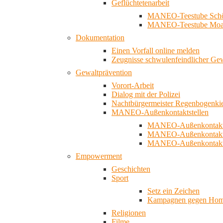
Geflüchtetenarbeit
MANEO-Teestube Schö
MANEO-Teestube Moa
Dokumentation
Einen Vorfall online melden
Zeugnisse schwulenfeindlicher Ge
Gewaltprävention
Vorort-Arbeit
Dialog mit der Polizei
Nachtbürgermeister Regenbogenki
MANEO-Außenkontaktstellen
MANEO-Außenkontakts
MANEO-Außenkontakts
MANEO-Außenkontaktst
Empowerment
Geschichten
Sport
Setz ein Zeichen
Kampagnen gegen Homo
Religionen
Filme