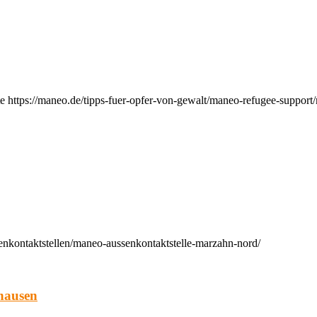
e https://maneo.de/tipps-fuer-opfer-von-gewalt/maneo-refugee-support
enkontaktstellen/maneo-aussenkontaktstelle-marzahn-nord/
hausen