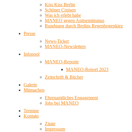
Kiss Kiss Berlin
Schöner Cruisen
Was ich erlebt habe
MANEO gegen Antisemitismus
Rundgang durch Berlins Regenbogenkiez
Presse
News-Ticker
MANEO-Newsletters
Infopool
MANEO-Reporte
MANEO-Report 2023
Zeitschrift & Bücher
Galerie
Mitmachen
Ehrenamtliches Engagement
Jobs bei MANEO
Termine
Kontakt
Zitate
Impressum