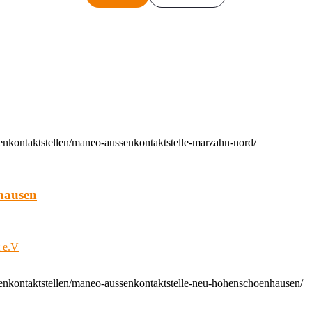
enkontaktstellen/maneo-aussenkontaktstelle-marzahn-nord/
hausen
t e.V
enkontaktstellen/maneo-aussenkontaktstelle-neu-hohenschoenhausen/