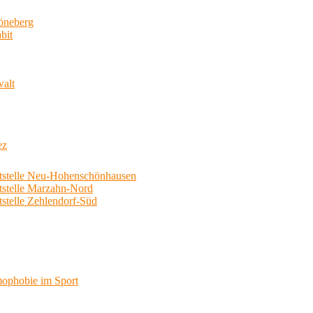
neberg
bit
walt
ez
telle Neu-Hohenschönhausen
telle Marzahn-Nord
elle Zehlendorf-Süd
phobie im Sport