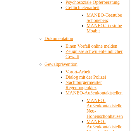
Psychosoziale Opferberatung
Geflüchtetenarbeit
MANEO-Teestube
Schöneberg
MANEO-Teestube
Moabit
Dokumentation
Einen Vorfall online melden
Zeugnisse schwulenfeindlicher
Gewalt
Gewaltprävention
Vorort-Arbeit
Dialog mit der Polizei
Nachtbürgermeister
Regenbogenkiez
MANEO-Außenkontaktstellen
MANEO-
Außenkontaktstelle
Neu-
Hohenschönhausen
MANEO-
Außenkontaktstelle