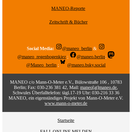
MANEO-Reporte
Zeitschrift & Bücher
Social Media:
@maneo_berlin
&
@maneo_regenbogenkiez
;
@maneo.berlin
;
@Maneo_berlin
;
@maneo.bsky.social
MANEO c/o Mann-O-Meter e.V., Bülowstraße 106 , 10783
Berlin; Fax: 030-236 381 42, Mail:
maneo[at]maneo.de
,
Schwules Überfalltelefon: tägl.17-19 Uhr: 030-216 33 36
MANEO, ein eigenständiges Projekt von Mann-O-Meter e.V.
www.mann-o-meter.de
Startseite
FALL ONLINE MELDEN