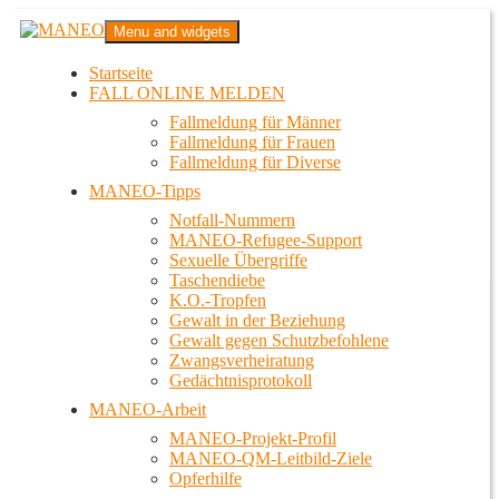
Zum
MANEO
Menu and widgets
Inhalt
Das schwule Anti-Gewalt-Projekt in Berlin
springen
Startseite
FALL ONLINE MELDEN
Fallmeldung für Männer
Fallmeldung für Frauen
Fallmeldung für Diverse
MANEO-Tipps
Notfall-Nummern
MANEO-Refugee-Support
Sexuelle Übergriffe
Taschendiebe
K.O.-Tropfen
Gewalt in der Beziehung
Gewalt gegen Schutzbefohlene
Zwangsverheiratung
Gedächtnisprotokoll
MANEO-Arbeit
MANEO-Projekt-Profil
MANEO-QM-Leitbild-Ziele
Opferhilfe