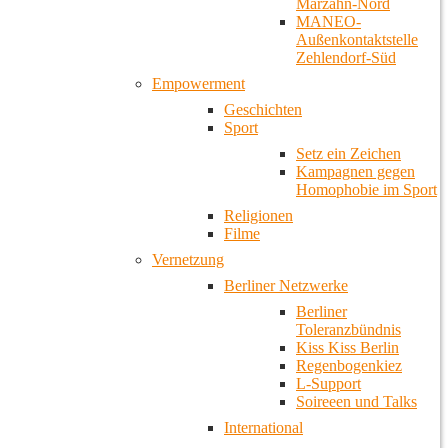
Marzahn-Nord
MANEO-
Außenkontaktstelle
Zehlendorf-Süd
Empowerment
Geschichten
Sport
Setz ein Zeichen
Kampagnen gegen
Homophobie im Sport
Religionen
Filme
Vernetzung
Berliner Netzwerke
Berliner
Toleranzbündnis
Kiss Kiss Berlin
Regenbogenkiez
L-Support
Soireeen und Talks
International