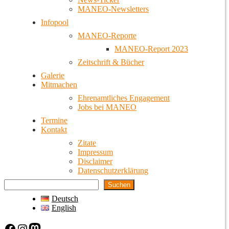
MANEO-Newsletters
Infopool
MANEO-Reporte
MANEO-Report 2023
Zeitschrift & Bücher
Galerie
Mitmachen
Ehrenamtliches Engagement
Jobs bei MANEO
Termine
Kontakt
Zitate
Impressum
Disclaimer
Datenschutzerklärung
Suchen
Deutsch
English
Facebook
Instagram
Mastodon