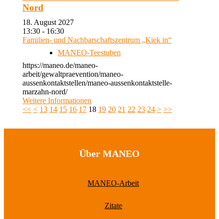
Nord
18. August 2027
13:30 - 16:30
Familien- und Nachbarschaftszentrum „Kiek in“
MANEO-Teestuben
https://maneo.de/maneo-
arbeit/gewaltpraevention/maneo-
aussenkontaktstellen/maneo-aussenkontaktstelle-
marzahn-nord/
Weitere Informationen
<<
<
13
14
15
16
17
18
19
20
21
22
23
24
>
>>
Über MANEO
MANEO-Arbeit
Zitate