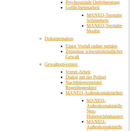
Psychosoziale Opferberatung
Geflüchtetenarbeit
MANEO-Teestube
Schöneberg
MANEO-Teestube
Moabit
Dokumentation
Einen Vorfall online melden
Zeugnisse schwulenfeindlicher
Gewalt
Gewaltprävention
Vorort-Arbeit
Dialog mit der Polizei
Nachtbürgermeister
Regenbogenkiez
MANEO-Außenkontaktstellen
MANEO-
Außenkontaktstelle
Neu-
Hohenschönhausen
MANEO-
Außenkontaktstelle