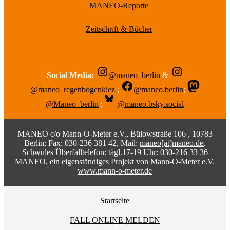
MANEO-Reporte
Zeitschrift & Bücher
Social Media:
@maneo_berlin
&
@maneo_regenbogenkiez
;
@maneo.berlin
;
@Maneo_berlin
;
@maneo.bsky.social
MANEO c/o Mann-O-Meter e.V., Bülowstraße 106 , 10783
Berlin; Fax: 030-236 381 42, Mail:
maneo[at]maneo.de
,
Schwules Überfalltelefon: tägl.17-19 Uhr: 030-216 33 36
MANEO, ein eigenständiges Projekt von Mann-O-Meter e.V.
www.mann-o-meter.de
Startseite
FALL ONLINE MELDEN