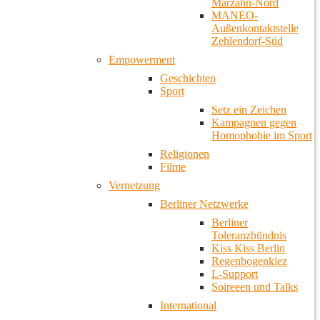
Marzahn-Nord
MANEO-
Außenkontaktstelle
Zehlendorf-Süd
Empowerment
Geschichten
Sport
Setz ein Zeichen
Kampagnen gegen
Homophobie im Sport
Religionen
Filme
Vernetzung
Berliner Netzwerke
Berliner
Toleranzbündnis
Kiss Kiss Berlin
Regenbogenkiez
L-Support
Soireeen und Talks
International