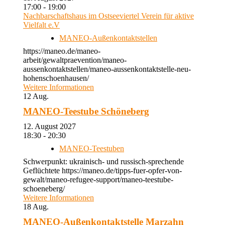
17:00 - 19:00
Nachbarschaftshaus im Ostseeviertel Verein für aktive
Vielfalt e.V
MANEO-Außenkontaktstellen
https://maneo.de/maneo-
arbeit/gewaltpraevention/maneo-
aussenkontaktstellen/maneo-aussenkontaktstelle-neu-
hohenschoenhausen/
Weitere Informationen
12
Aug.
MANEO-Teestube Schöneberg
12. August 2027
18:30 - 20:30
MANEO-Teestuben
Schwerpunkt: ukrainisch- und russisch-sprechende
Geflüchtete https://maneo.de/tipps-fuer-opfer-von-
gewalt/maneo-refugee-support/maneo-teestube-
schoeneberg/
Weitere Informationen
18
Aug.
MANEO-Außenkontaktstelle Marzahn