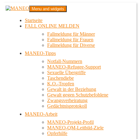
Zum
MANEO
Menu and widgets
Inhalt
Das schwule Anti-Gewalt-Projekt in Berlin
springen
Startseite
FALL ONLINE MELDEN
Fallmeldung für Männer
Fallmeldung für Frauen
Fallmeldung für Diverse
MANEO-Tipps
Notfall-Nummern
MANEO-Refugee-Support
Sexuelle Übergriffe
Taschendiebe
K.O.-Tropfen
Gewalt in der Beziehung
Gewalt gegen Schutzbefohlene
Zwangsverheiratung
Gedächtnisprotokoll
MANEO-Arbeit
MANEO-Projekt-Profil
MANEO-QM-Leitbild-Ziele
Opferhilfe