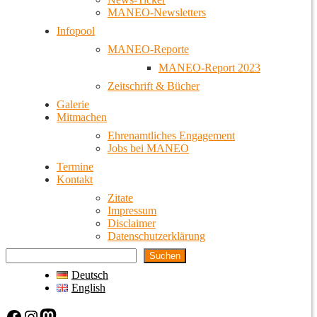
MANEO-Newsletters
Infopool
MANEO-Reporte
MANEO-Report 2023
Zeitschrift & Bücher
Galerie
Mitmachen
Ehrenamtliches Engagement
Jobs bei MANEO
Termine
Kontakt
Zitate
Impressum
Disclaimer
Datenschutzerklärung
Suchen
Deutsch
English
Facebook
Instagram
Mastodon