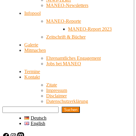
MANEO-Newsletters
Infopool
MANEO-Reporte
MANEO-Report 2023
Zeitschrift & Bücher
Galerie
Mitmachen
Ehrenamtliches Engagement
Jobs bei MANEO
Termine
Kontakt
Zitate
Impressum
Disclaimer
Datenschutzerklärung
Suchen
Deutsch
English
Facebook
Instagram
Mastodon