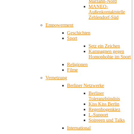
Marzahn-Nord
MANEO-
Außenkontaktstelle
Zehlendorf-Süd
Empowerment
Geschichten
Sport
Setz ein Zeichen
Kampagnen gegen
Homophobie im Sport
Religionen
Filme
Vernetzung
Berliner Netzwerke
Berliner
Toleranzbündnis
Kiss Kiss Berlin
Regenbogenkiez
L-Support
Soireeen und Talks
International