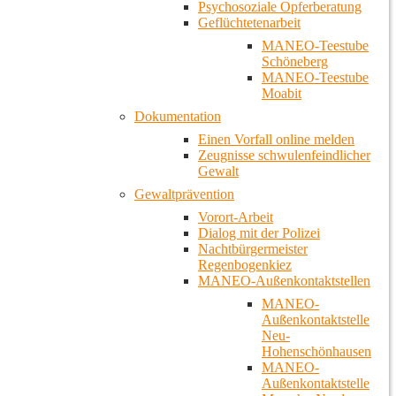
Psychosoziale Opferberatung
Geflüchtetenarbeit
MANEO-Teestube
Schöneberg
MANEO-Teestube
Moabit
Dokumentation
Einen Vorfall online melden
Zeugnisse schwulenfeindlicher
Gewalt
Gewaltprävention
Vorort-Arbeit
Dialog mit der Polizei
Nachtbürgermeister
Regenbogenkiez
MANEO-Außenkontaktstellen
MANEO-
Außenkontaktstelle
Neu-
Hohenschönhausen
MANEO-
Außenkontaktstelle