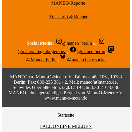
MANEO-Reporte
Zeitschrift & Bücher
Social Media:
@maneo_berlin
&
@maneo_regenbogenkiez
;
@maneo.berlin
;
@Maneo_berlin
;
@maneo.bsky.social
MANEO c/o Mann-O-Meter e.V., Bülowstraße 106 , 10783
Berlin; Fax: 030-236 381 42, Mail:
maneo[at]maneo.de
,
Schwules Überfalltelefon: tägl.17-19 Uhr: 030-216 33 36
MANEO, ein eigenständiges Projekt von Mann-O-Meter e.V.
www.mann-o-meter.de
Startseite
FALL ONLINE MELDEN