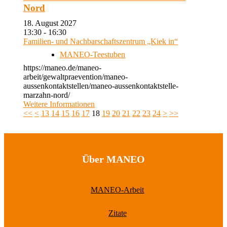
Nord
18. August 2027
13:30 - 16:30
Familien- und Nachbarschaftszentrum „Kiek in“
MANEO-Teestuben
https://maneo.de/maneo-
arbeit/gewaltpraevention/maneo-
aussenkontaktstellen/maneo-aussenkontaktstelle-
marzahn-nord/
Weitere Informationen
<<
<
13
14
15
16
17
18
19
20
21
22
23
24
>
>>
Über MANEO
MANEO-Arbeit
Zitate