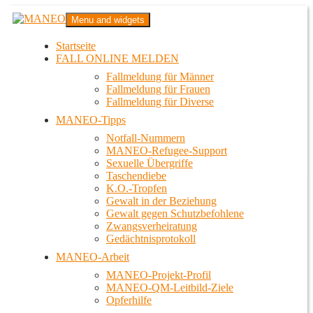
Zum
MANEO
Menu and widgets
Inhalt
Das schwule Anti-Gewalt-Projekt in Berlin
springen
Startseite
FALL ONLINE MELDEN
Fallmeldung für Männer
Fallmeldung für Frauen
Fallmeldung für Diverse
MANEO-Tipps
Notfall-Nummern
MANEO-Refugee-Support
Sexuelle Übergriffe
Taschendiebe
K.O.-Tropfen
Gewalt in der Beziehung
Gewalt gegen Schutzbefohlene
Zwangsverheiratung
Gedächtnisprotokoll
MANEO-Arbeit
MANEO-Projekt-Profil
MANEO-QM-Leitbild-Ziele
Opferhilfe