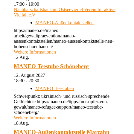
17:00 - 19:00
Nachbarschaftshaus im Ostseeviertel Verein für aktive
Vielfalt e.V
MANEO-Außenkontaktstellen
https://maneo.de/maneo-
arbeit/gewaltpraevention/maneo-
aussenkontaktstellen/maneo-aussenkontaktstelle-neu-
hohenschoenhausen/
Weitere Informationen
12
Aug.
MANEO-Teestube Schöneberg
12. August 2027
18:30 - 20:30
MANEO-Teestuben
Schwerpunkt: ukrainisch- und russisch-sprechende
Geflüchtete https://maneo.de/tipps-fuer-opfer-von-
gewalt/maneo-refugee-support/maneo-teestube-
schoeneberg/
Weitere Informationen
18
Aug.
MANEO-Außenkontaktstelle Marzahn