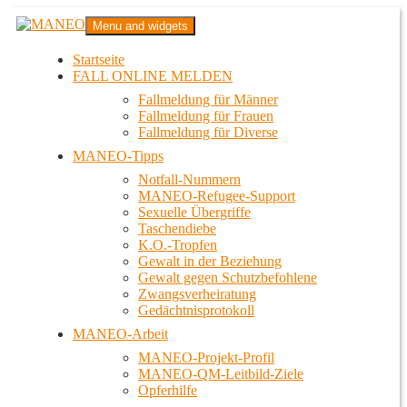
Zum
MANEO
Menu and widgets
Inhalt
Das schwule Anti-Gewalt-Projekt in Berlin
springen
Startseite
FALL ONLINE MELDEN
Fallmeldung für Männer
Fallmeldung für Frauen
Fallmeldung für Diverse
MANEO-Tipps
Notfall-Nummern
MANEO-Refugee-Support
Sexuelle Übergriffe
Taschendiebe
K.O.-Tropfen
Gewalt in der Beziehung
Gewalt gegen Schutzbefohlene
Zwangsverheiratung
Gedächtnisprotokoll
MANEO-Arbeit
MANEO-Projekt-Profil
MANEO-QM-Leitbild-Ziele
Opferhilfe