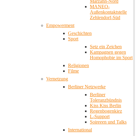
Marzahn-Nord
MANEO-
Außenkontaktstelle
Zehlendorf-Süd
Empowerment
Geschichten
Sport
Setz ein Zeichen
Kampagnen gegen
Homophobie im Sport
Religionen
Filme
Vernetzung
Berliner Netzwerke
Berliner
Toleranzbündnis
Kiss Kiss Berlin
Regenbogenkiez
L-Support
Soireeen und Talks
International