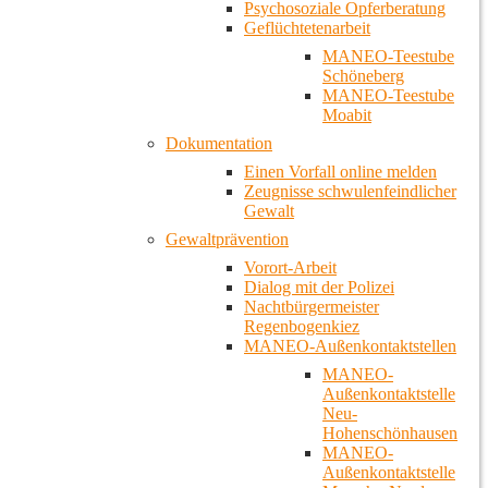
Psychosoziale Opferberatung
Geflüchtetenarbeit
MANEO-Teestube
Schöneberg
MANEO-Teestube
Moabit
Dokumentation
Einen Vorfall online melden
Zeugnisse schwulenfeindlicher
Gewalt
Gewaltprävention
Vorort-Arbeit
Dialog mit der Polizei
Nachtbürgermeister
Regenbogenkiez
MANEO-Außenkontaktstellen
MANEO-
Außenkontaktstelle
Neu-
Hohenschönhausen
MANEO-
Außenkontaktstelle