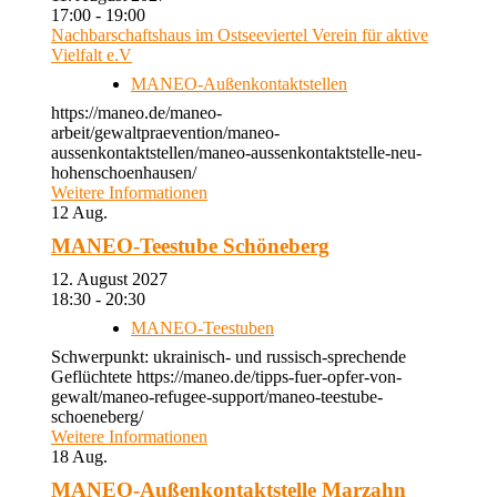
17:00 - 19:00
Nachbarschaftshaus im Ostseeviertel Verein für aktive
Vielfalt e.V
MANEO-Außenkontaktstellen
https://maneo.de/maneo-
arbeit/gewaltpraevention/maneo-
aussenkontaktstellen/maneo-aussenkontaktstelle-neu-
hohenschoenhausen/
Weitere Informationen
12
Aug.
MANEO-Teestube Schöneberg
12. August 2027
18:30 - 20:30
MANEO-Teestuben
Schwerpunkt: ukrainisch- und russisch-sprechende
Geflüchtete https://maneo.de/tipps-fuer-opfer-von-
gewalt/maneo-refugee-support/maneo-teestube-
schoeneberg/
Weitere Informationen
18
Aug.
MANEO-Außenkontaktstelle Marzahn