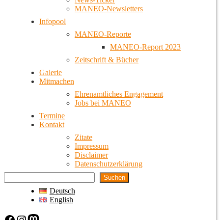
MANEO-Newsletters
Infopool
MANEO-Reporte
MANEO-Report 2023
Zeitschrift & Bücher
Galerie
Mitmachen
Ehrenamtliches Engagement
Jobs bei MANEO
Termine
Kontakt
Zitate
Impressum
Disclaimer
Datenschutzerklärung
Suchen
Deutsch
English
Facebook
Instagram
Mastodon