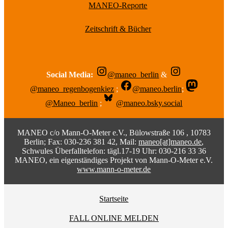
MANEO-Reporte
Zeitschrift & Bücher
Social Media:
@maneo_berlin
&
@maneo_regenbogenkiez
;
@maneo.berlin
;
@Maneo_berlin
;
@maneo.bsky.social
MANEO c/o Mann-O-Meter e.V., Bülowstraße 106 , 10783
Berlin; Fax: 030-236 381 42, Mail:
maneo[at]maneo.de
,
Schwules Überfalltelefon: tägl.17-19 Uhr: 030-216 33 36
MANEO, ein eigenständiges Projekt von Mann-O-Meter e.V.
www.mann-o-meter.de
Startseite
FALL ONLINE MELDEN