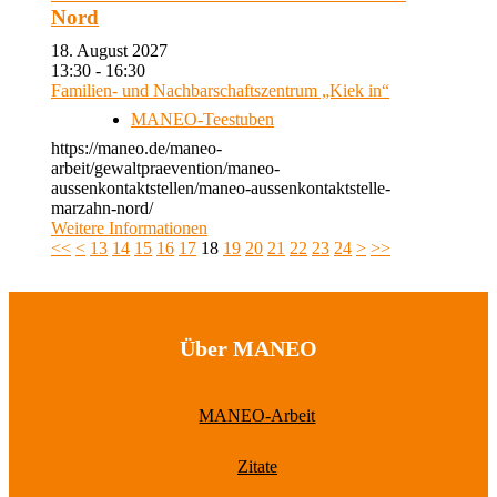
Nord
18. August 2027
13:30 - 16:30
Familien- und Nachbarschaftszentrum „Kiek in“
MANEO-Teestuben
https://maneo.de/maneo-
arbeit/gewaltpraevention/maneo-
aussenkontaktstellen/maneo-aussenkontaktstelle-
marzahn-nord/
Weitere Informationen
<<
<
13
14
15
16
17
18
19
20
21
22
23
24
>
>>
Über MANEO
MANEO-Arbeit
Zitate