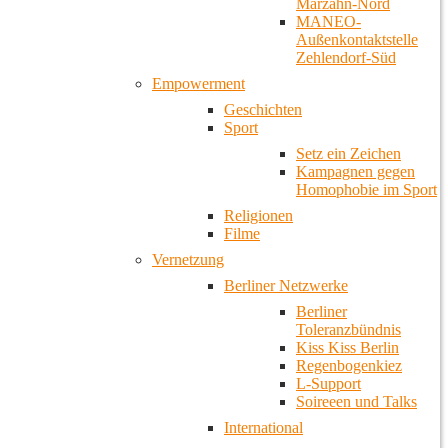
Marzahn-Nord
MANEO-
Außenkontaktstelle
Zehlendorf-Süd
Empowerment
Geschichten
Sport
Setz ein Zeichen
Kampagnen gegen
Homophobie im Sport
Religionen
Filme
Vernetzung
Berliner Netzwerke
Berliner
Toleranzbündnis
Kiss Kiss Berlin
Regenbogenkiez
L-Support
Soireeen und Talks
International