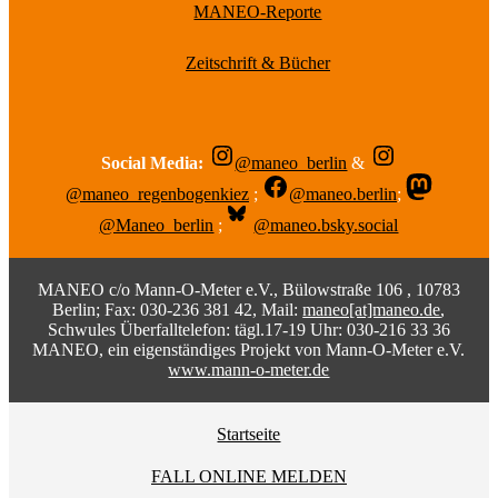
MANEO-Reporte
Zeitschrift & Bücher
Social Media:
@maneo_berlin
&
@maneo_regenbogenkiez
;
@maneo.berlin
;
@Maneo_berlin
;
@maneo.bsky.social
MANEO c/o Mann-O-Meter e.V., Bülowstraße 106 , 10783
Berlin; Fax: 030-236 381 42, Mail:
maneo[at]maneo.de
,
Schwules Überfalltelefon: tägl.17-19 Uhr: 030-216 33 36
MANEO, ein eigenständiges Projekt von Mann-O-Meter e.V.
www.mann-o-meter.de
Startseite
FALL ONLINE MELDEN