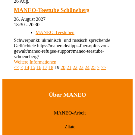
26
Aug.
MANEO-Teestube Schöneberg
26. August 2027
18:30 - 20:30
MANEO-Teestuben
Schwerpunkt: ukrainisch- und russisch-sprechende
Geflüchtete https://maneo.de/tipps-fuer-opfer-von-
gewalt/maneo-refugee-support/maneo-teestube-
schoeneberg/
Weitere Informationen
<<
<
14
15
16
17
18
19
20
21
22
23
24
25
>
>>
Über MANEO
MANEO-Arbeit
Zitate