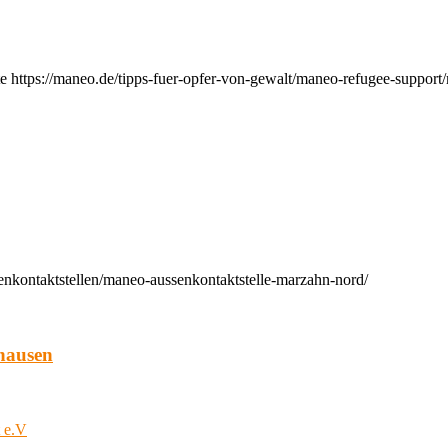
e https://maneo.de/tipps-fuer-opfer-von-gewalt/maneo-refugee-support
enkontaktstellen/maneo-aussenkontaktstelle-marzahn-nord/
hausen
t e.V