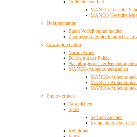
Geflüchtetenarbeit
MANEO-Teestube Schö
MANEO-Teestube Moa
Dokumentation
Einen Vorfall online melden
Zeugnisse schwulenfeindlicher Ge
Gewaltprävention
Vorort-Arbeit
Dialog mit der Polizei
Nachtbürgermeister Regenbogenki
MANEO-Außenkontaktstellen
MANEO-Außenkontakts
MANEO-Außenkontakts
MANEO-Außenkontaktst
Empowerment
Geschichten
Sport
Setz ein Zeichen
Kampagnen gegen Homo
Religionen
Filme