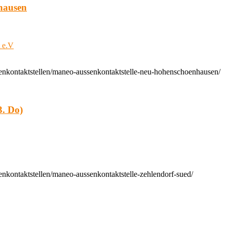
hausen
t e.V
enkontaktstellen/maneo-aussenkontaktstelle-neu-hohenschoenhausen/
. Do)
nkontaktstellen/maneo-aussenkontaktstelle-zehlendorf-sued/