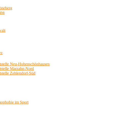
neberg
bit
walt
ez
telle Neu-Hohenschönhausen
telle Marzahn-Nord
elle Zehlendorf-Süd
phobie im Sport