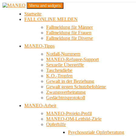
Zum
Menu and widgets
Inhalt
Startseite
springen
Das schwule Anti-Gewalt-Projekt in Berlin
FALL ONLINE MELDEN
MANEO
Fallmeldung für Männer
Fallmeldung für Frauen
Fallmeldung für Diverse
MANEO-Tipps
Notfall-Nummern
MANEO-Refugee-Support
Sexuelle Übergriffe
Taschendiebe
K.O.-Tropfen
Gewalt in der Beziehung
Gewalt gegen Schutzbefohlene
Zwangsverheiratung
Gedächtnisprotokoll
MANEO-Arbeit
MANEO-Projekt-Profil
MANEO-QM-Leitbild-Ziele
Opferhilfe
Psychosoziale Opferberatung