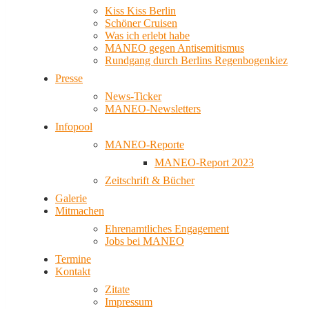
Kiss Kiss Berlin
Schöner Cruisen
Was ich erlebt habe
MANEO gegen Antisemitismus
Rundgang durch Berlins Regenbogenkiez
Presse
News-Ticker
MANEO-Newsletters
Infopool
MANEO-Reporte
MANEO-Report 2023
Zeitschrift & Bücher
Galerie
Mitmachen
Ehrenamtliches Engagement
Jobs bei MANEO
Termine
Kontakt
Zitate
Impressum