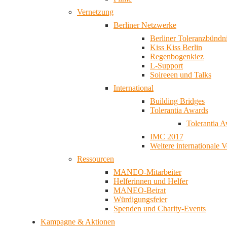
Vernetzung
Berliner Netzwerke
Berliner Toleranzbündn
Kiss Kiss Berlin
Regenbogenkiez
L-Support
Soireeen und Talks
International
Building Bridges
Tolerantia Awards
Tolerantia 
IMC 2017
Weitere internationale 
Ressourcen
MANEO-Mitarbeiter
Helferinnen und Helfer
MANEO-Beirat
Würdigungsfeier
Spenden und Charity-Events
Kampagne & Aktionen