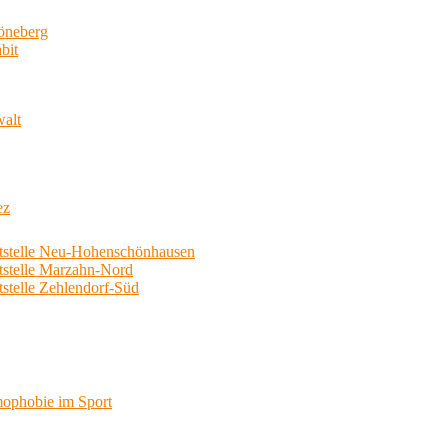
neberg
bit
walt
ez
telle Neu-Hohenschönhausen
telle Marzahn-Nord
elle Zehlendorf-Süd
phobie im Sport