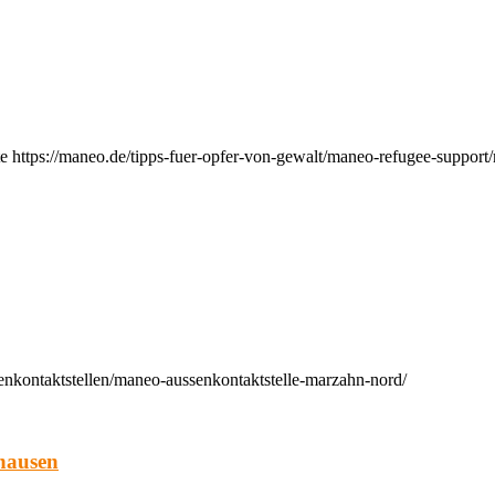
e https://maneo.de/tipps-fuer-opfer-von-gewalt/maneo-refugee-support
enkontaktstellen/maneo-aussenkontaktstelle-marzahn-nord/
hausen