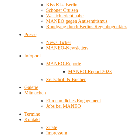
Kiss Kiss Berlin
Schöner Cruisen
Was ich erlebt habe
MANEO gegen Antisemitismus
Rundgang durch Berlins Regenbogenkiez
Presse
News-Ticker
MANEO-Newsletters
Infopool
MANEO-Reporte
MANEO-Report 2023
Zeitschrift & Bücher
Galerie
Mitmachen
Ehrenamtliches Engagement
Jobs bei MANEO
Termine
Kontakt
Zitate
Impressum