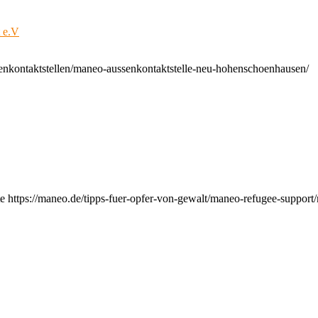
t e.V
enkontaktstellen/maneo-aussenkontaktstelle-neu-hohenschoenhausen/
e https://maneo.de/tipps-fuer-opfer-von-gewalt/maneo-refugee-support