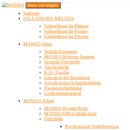
Zum
Menu and widgets
Inhalt
Startseite
springen
Das schwule Anti-Gewalt-Projekt in Berlin
FALL ONLINE MELDEN
MANEO
Fallmeldung für Männer
Fallmeldung für Frauen
Fallmeldung für Diverse
MANEO-Tipps
Notfall-Nummern
MANEO-Refugee-Support
Sexuelle Übergriffe
Taschendiebe
K.O.-Tropfen
Gewalt in der Beziehung
Gewalt gegen Schutzbefohlene
Zwangsverheiratung
Gedächtnisprotokoll
MANEO-Arbeit
MANEO-Projekt-Profil
MANEO-QM-Leitbild-Ziele
Opferhilfe
Psychosoziale Opferberatung