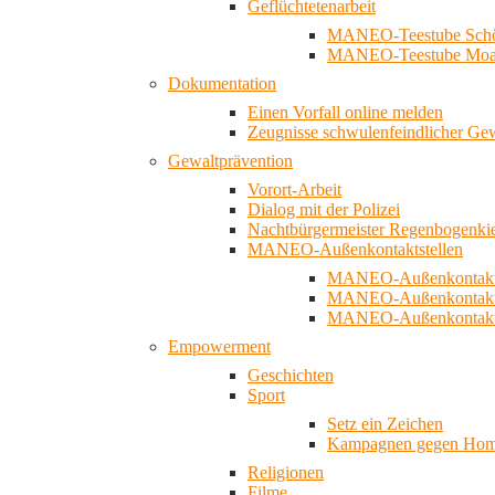
Geflüchtetenarbeit
MANEO-Teestube Schö
MANEO-Teestube Moa
Dokumentation
Einen Vorfall online melden
Zeugnisse schwulenfeindlicher Ge
Gewaltprävention
Vorort-Arbeit
Dialog mit der Polizei
Nachtbürgermeister Regenbogenki
MANEO-Außenkontaktstellen
MANEO-Außenkontakts
MANEO-Außenkontakts
MANEO-Außenkontaktst
Empowerment
Geschichten
Sport
Setz ein Zeichen
Kampagnen gegen Homo
Religionen
Filme