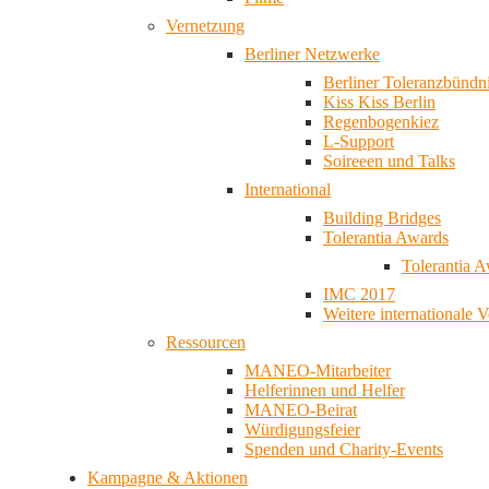
Vernetzung
Berliner Netzwerke
Berliner Toleranzbündn
Kiss Kiss Berlin
Regenbogenkiez
L-Support
Soireeen und Talks
International
Building Bridges
Tolerantia Awards
Tolerantia 
IMC 2017
Weitere internationale 
Ressourcen
MANEO-Mitarbeiter
Helferinnen und Helfer
MANEO-Beirat
Würdigungsfeier
Spenden und Charity-Events
Kampagne & Aktionen