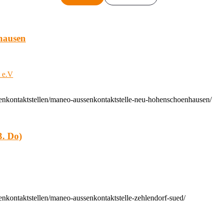
hausen
t e.V
enkontaktstellen/maneo-aussenkontaktstelle-neu-hohenschoenhausen/
. Do)
nkontaktstellen/maneo-aussenkontaktstelle-zehlendorf-sued/