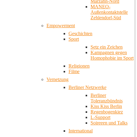
Marzahn-Nord
MANEO-
Außenkontaktstelle
Zehlendorf-Süd
Empowerment
Geschichten
Sport
Setz ein Zeichen
Kampagnen gegen
Homophobie im Sport
Religionen
Filme
Vernetzung
Berliner Netzwerke
Berliner
Toleranzbündnis
Kiss Kiss Berlin
Regenbogenkiez
L-Support
Soireeen und Talks
International