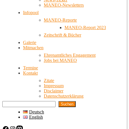
MANEO-Newsletters
Infopool
MANEO-Reporte
MANEO-Report 2023
Zeitschrift & Bücher
Galerie
Mitmachen
Ehrenamtliches Engagement
Jobs bei MANEO
Termine
Kontakt
Zitate
Impressum
Disclaimer
Datenschutzerklärung
Suchen
Deutsch
English
Facebook
Instagram
Mastodon