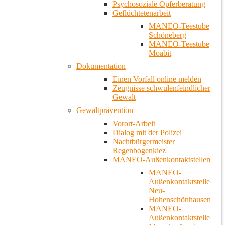
Psychosoziale Opferberatung
Geflüchtetenarbeit
MANEO-Teestube
Schöneberg
MANEO-Teestube
Moabit
Dokumentation
Einen Vorfall online melden
Zeugnisse schwulenfeindlicher
Gewalt
Gewaltprävention
Vorort-Arbeit
Dialog mit der Polizei
Nachtbürgermeister
Regenbogenkiez
MANEO-Außenkontaktstellen
MANEO-
Außenkontaktstelle
Neu-
Hohenschönhausen
MANEO-
Außenkontaktstelle