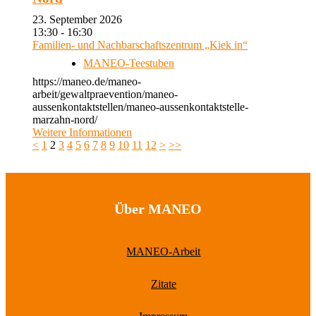
23. September 2026
13:30 - 16:30
Familien- und Nachbarschaftszentrum „Kiek in“
MANEO-Teestuben
https://maneo.de/maneo-
arbeit/gewaltpraevention/maneo-
aussenkontaktstellen/maneo-aussenkontaktstelle-
marzahn-nord/
Weitere Informationen
<
1
2
3
4
5
6
7
8
9
10
11
12
>
>>
Über MANEO
MANEO-Arbeit
Zitate