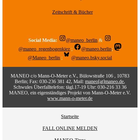
Zeitschrift & Bücher
Social Media:
@maneo_berlin
&
@maneo_regenbogenkiez
;
@maneo.berlin
;
@Maneo_berlin
;
@maneo.bsky.social
MANEO c/o Mann-O-Meter e.V., Bülowstraße 106 , 10783
Berlin; Fax: 030-236 381 42, Mail:
maneo[at]maneo.de
,
Schwules Überfalltelefon: tägl.17-19 Uhr: 030-216 33 36
MANEO, ein eigenständiges Projekt von Mann-O-Meter e.V.
www.mann-o-meter.de
Startseite
FALL ONLINE MELDEN