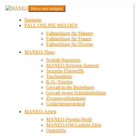
Zum
MANEO
Menu and widgets
Inhalt
Das schwule Anti-Gewalt-Projekt in Berlin
springen
Startseite
FALL ONLINE MELDEN
Fallmeldung für Männer
Fallmeldung für Frauen
Fallmeldung für Diverse
MANEO-Tipps
Notfall-Nummern
MANEO-Refugee-Support
Sexuelle Übergriffe
Taschendiebe
K.O.-Tropfen
Gewalt in der Beziehung
Gewalt gegen Schutzbefohlene
Zwangsverheiratung
Gedächtnisprotokoll
MANEO-Arbeit
MANEO-Projekt-Profil
MANEO-QM-Leitbild-Ziele
Opferhilfe