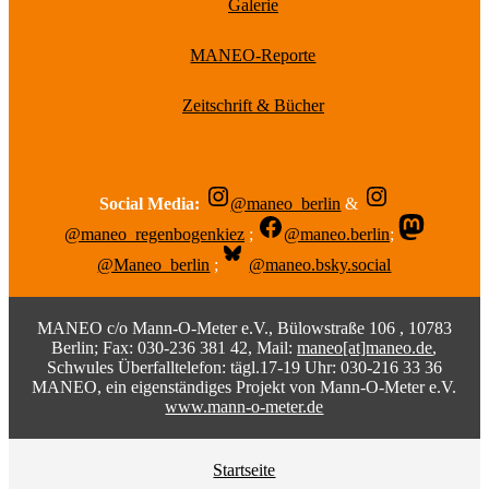
Galerie
MANEO-Reporte
Zeitschrift & Bücher
Social Media:
@maneo_berlin
&
@maneo_regenbogenkiez
;
@maneo.berlin
;
@Maneo_berlin
;
@maneo.bsky.social
MANEO c/o Mann-O-Meter e.V., Bülowstraße 106 , 10783
Berlin; Fax: 030-236 381 42, Mail:
maneo[at]maneo.de
,
Schwules Überfalltelefon: tägl.17-19 Uhr: 030-216 33 36
MANEO, ein eigenständiges Projekt von Mann-O-Meter e.V.
www.mann-o-meter.de
Startseite