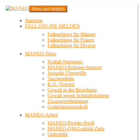
Zum
MANEO
Menu and widgets
Inhalt
Das schwule Anti-Gewalt-Projekt in Berlin
springen
Startseite
FALL ONLINE MELDEN
Fallmeldung für Männer
Fallmeldung für Frauen
Fallmeldung für Diverse
MANEO-Tipps
Notfall-Nummern
MANEO-Refugee-Support
Sexuelle Übergriffe
Taschendiebe
K.O.-Tropfen
Gewalt in der Beziehung
Gewalt gegen Schutzbefohlene
Zwangsverheiratung
Gedächtnisprotokoll
MANEO-Arbeit
MANEO-Projekt-Profil
MANEO-QM-Leitbild-Ziele
Opferhilfe