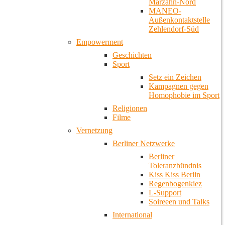
Marzahn-Nord
MANEO-
Außenkontaktstelle
Zehlendorf-Süd
Empowerment
Geschichten
Sport
Setz ein Zeichen
Kampagnen gegen
Homophobie im Sport
Religionen
Filme
Vernetzung
Berliner Netzwerke
Berliner
Toleranzbündnis
Kiss Kiss Berlin
Regenbogenkiez
L-Support
Soireeen und Talks
International