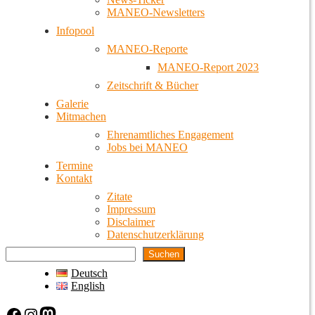
MANEO-Newsletters
Infopool
MANEO-Reporte
MANEO-Report 2023
Zeitschrift & Bücher
Galerie
Mitmachen
Ehrenamtliches Engagement
Jobs bei MANEO
Termine
Kontakt
Zitate
Impressum
Disclaimer
Datenschutzerklärung
Suchen
Deutsch
English
Facebook
Instagram
Mastodon