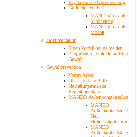
Psychosoziale Opferberatung
Geflüchtetenarbeit
MANEO-Teestube
Schöneberg
MANEO-Teestube
Moabit
Dokumentation
Einen Vorfall online melden
Zeugnisse schwulenfeindlicher
Gewalt
Gewaltprävention
Vorort-Arbeit
Dialog mit der Polizei
Nachtbürgermeister
Regenbogenkiez
MANEO-Außenkontaktstellen
MANEO-
Außenkontaktstelle
Neu-
Hohenschönhausen
MANEO-
Außenkontaktstelle