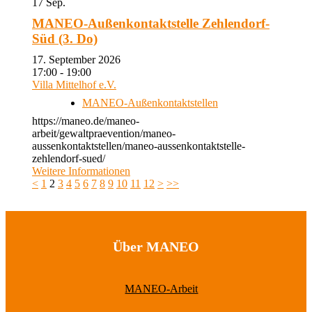
17
Sep.
MANEO-Außenkontaktstelle Zehlendorf-
Süd (3. Do)
17. September 2026
17:00 - 19:00
Villa Mittelhof e.V.
MANEO-Außenkontaktstellen
https://maneo.de/maneo-
arbeit/gewaltpraevention/maneo-
aussenkontaktstellen/maneo-aussenkontaktstelle-
zehlendorf-sued/
Weitere Informationen
<
1
2
3
4
5
6
7
8
9
10
11
12
>
>>
Über MANEO
MANEO-Arbeit