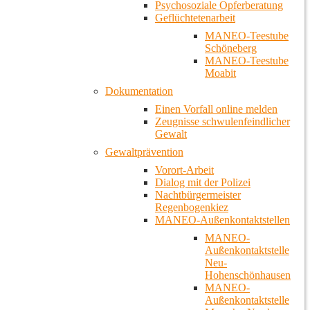
Psychosoziale Opferberatung
Geflüchtetenarbeit
MANEO-Teestube
Schöneberg
MANEO-Teestube
Moabit
Dokumentation
Einen Vorfall online melden
Zeugnisse schwulenfeindlicher
Gewalt
Gewaltprävention
Vorort-Arbeit
Dialog mit der Polizei
Nachtbürgermeister
Regenbogenkiez
MANEO-Außenkontaktstellen
MANEO-
Außenkontaktstelle
Neu-
Hohenschönhausen
MANEO-
Außenkontaktstelle