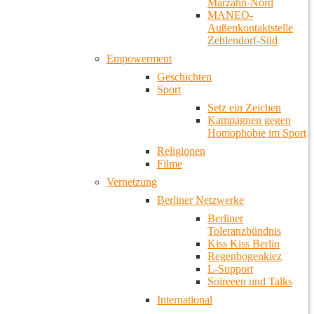
Marzahn-Nord
MANEO-
Außenkontaktstelle
Zehlendorf-Süd
Empowerment
Geschichten
Sport
Setz ein Zeichen
Kampagnen gegen
Homophobie im Sport
Religionen
Filme
Vernetzung
Berliner Netzwerke
Berliner
Toleranzbündnis
Kiss Kiss Berlin
Regenbogenkiez
L-Support
Soireeen und Talks
International