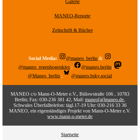
Galerie
MANEO-Reporte
Zeitschrift & Bücher
Social Media:
@maneo_berlin
&
@maneo_regenbogenkiez
;
@maneo.berlin
;
@Maneo_berlin
;
@maneo.bsky.social
MANEO c/o Mann-O-Meter e.V., Bülowstraße 106 , 10783
Berlin; Fax: 030-236 381 42, Mail:
maneo[at]maneo.de
,
Schwules Überfalltelefon: tägl.17-19 Uhr: 030-216 33 36
MANEO, ein eigenständiges Projekt von Mann-O-Meter e.V.
www.mann-o-meter.de
Startseite