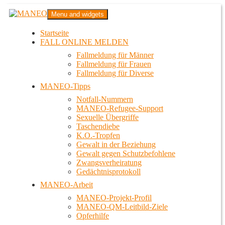
Zum
MANEO
Menu and widgets
Inhalt
Das schwule Anti-Gewalt-Projekt in Berlin
springen
Startseite
FALL ONLINE MELDEN
Fallmeldung für Männer
Fallmeldung für Frauen
Fallmeldung für Diverse
MANEO-Tipps
Notfall-Nummern
MANEO-Refugee-Support
Sexuelle Übergriffe
Taschendiebe
K.O.-Tropfen
Gewalt in der Beziehung
Gewalt gegen Schutzbefohlene
Zwangsverheiratung
Gedächtnisprotokoll
MANEO-Arbeit
MANEO-Projekt-Profil
MANEO-QM-Leitbild-Ziele
Opferhilfe