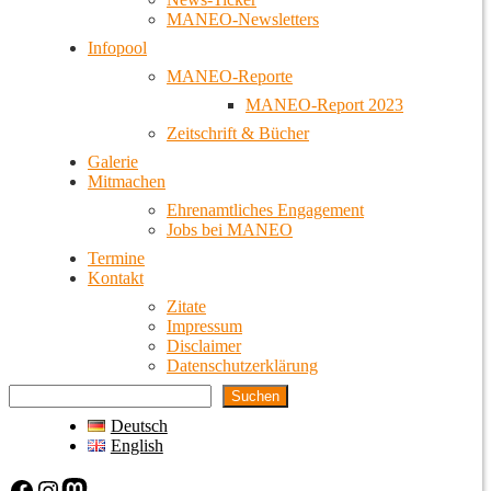
MANEO-Newsletters
Infopool
MANEO-Reporte
MANEO-Report 2023
Zeitschrift & Bücher
Galerie
Mitmachen
Ehrenamtliches Engagement
Jobs bei MANEO
Termine
Kontakt
Zitate
Impressum
Disclaimer
Datenschutzerklärung
Suchen
Deutsch
English
Facebook
Instagram
Mastodon