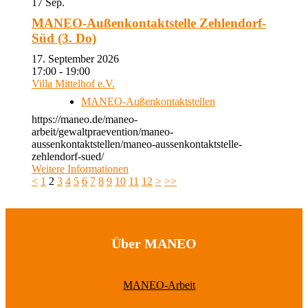
17
Sep.
MANEO-Außenkontaktstelle Zehlendorf-
Süd (3. Do)
17. September 2026
17:00 - 19:00
Villa Mittelhof e.V.
MANEO-Außenkontaktstellen
https://maneo.de/maneo-
arbeit/gewaltpraevention/maneo-
aussenkontaktstellen/maneo-aussenkontaktstelle-
zehlendorf-sued/
Weitere Informationen
<
1
2
3
4
5
6
7
8
9
10
11
12
>
>>
Über MANEO
MANEO-Arbeit