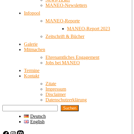
MANEO-Newsletters
Infopool
MANEO-Reporte
MANEO-Report 2023
Zeitschrift & Bücher
Galerie
Mitmachen
Ehrenamtliches Engagement
Jobs bei MANEO
Termine
Kontakt
Zitate
Impressum
Disclaimer
Datenschutzerklärung
Suchen
Deutsch
English
Facebook
Instagram
Mastodon