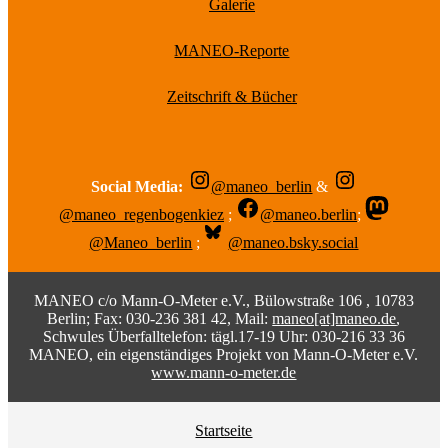
Galerie
MANEO-Reporte
Zeitschrift & Bücher
Social Media:
@maneo_berlin
&
@maneo_regenbogenkiez
;
@maneo.berlin
;
@Maneo_berlin
;
@maneo.bsky.social
MANEO c/o Mann-O-Meter e.V., Bülowstraße 106 , 10783
Berlin; Fax: 030-236 381 42, Mail:
maneo[at]maneo.de
,
Schwules Überfalltelefon: tägl.17-19 Uhr: 030-216 33 36
MANEO, ein eigenständiges Projekt von Mann-O-Meter e.V.
www.mann-o-meter.de
Startseite