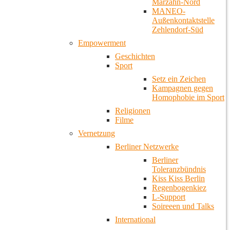
Marzahn-Nord
MANEO-
Außenkontaktstelle
Zehlendorf-Süd
Empowerment
Geschichten
Sport
Setz ein Zeichen
Kampagnen gegen
Homophobie im Sport
Religionen
Filme
Vernetzung
Berliner Netzwerke
Berliner
Toleranzbündnis
Kiss Kiss Berlin
Regenbogenkiez
L-Support
Soireeen und Talks
International