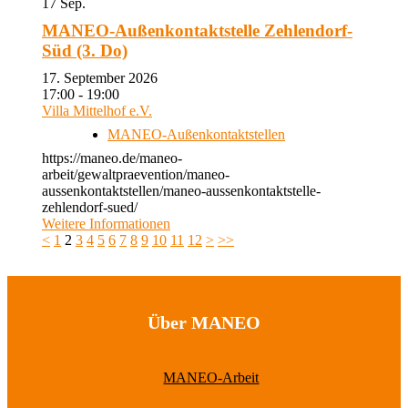
17
Sep.
MANEO-Außenkontaktstelle Zehlendorf-
Süd (3. Do)
17. September 2026
17:00 - 19:00
Villa Mittelhof e.V.
MANEO-Außenkontaktstellen
https://maneo.de/maneo-
arbeit/gewaltpraevention/maneo-
aussenkontaktstellen/maneo-aussenkontaktstelle-
zehlendorf-sued/
Weitere Informationen
<
1
2
3
4
5
6
7
8
9
10
11
12
>
>>
Über MANEO
MANEO-Arbeit