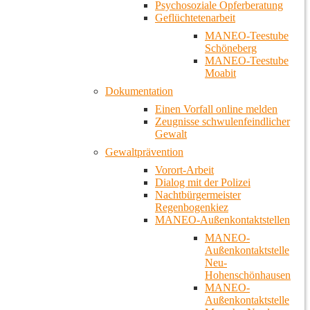
Psychosoziale Opferberatung
Geflüchtetenarbeit
MANEO-Teestube
Schöneberg
MANEO-Teestube
Moabit
Dokumentation
Einen Vorfall online melden
Zeugnisse schwulenfeindlicher
Gewalt
Gewaltprävention
Vorort-Arbeit
Dialog mit der Polizei
Nachtbürgermeister
Regenbogenkiez
MANEO-Außenkontaktstellen
MANEO-
Außenkontaktstelle
Neu-
Hohenschönhausen
MANEO-
Außenkontaktstelle