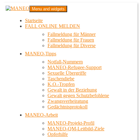
Zum
MANEO
Menu and widgets
Inhalt
Das schwule Anti-Gewalt-Projekt in Berlin
springen
Startseite
FALL ONLINE MELDEN
Fallmeldung für Männer
Fallmeldung für Frauen
Fallmeldung für Diverse
MANEO-Tipps
Notfall-Nummern
MANEO-Refugee-Support
Sexuelle Übergriffe
Taschendiebe
K.O.-Tropfen
Gewalt in der Beziehung
Gewalt gegen Schutzbefohlene
Zwangsverheiratung
Gedächtnisprotokoll
MANEO-Arbeit
MANEO-Projekt-Profil
MANEO-QM-Leitbild-Ziele
Opferhilfe