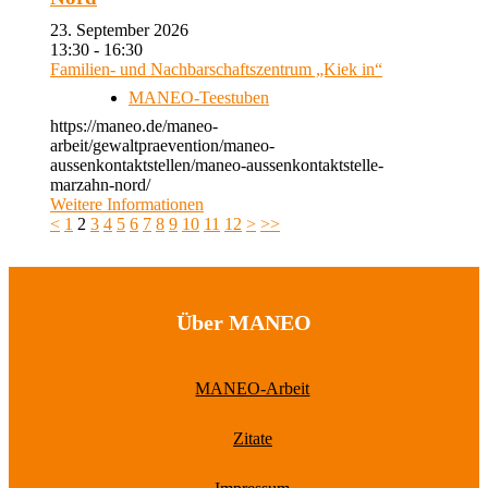
23. September 2026
13:30 - 16:30
Familien- und Nachbarschaftszentrum „Kiek in“
MANEO-Teestuben
https://maneo.de/maneo-
arbeit/gewaltpraevention/maneo-
aussenkontaktstellen/maneo-aussenkontaktstelle-
marzahn-nord/
Weitere Informationen
<
1
2
3
4
5
6
7
8
9
10
11
12
>
>>
Über MANEO
MANEO-Arbeit
Zitate