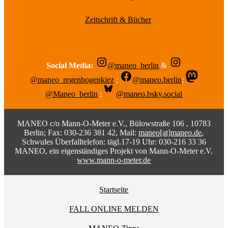
Zeitschrift & Bücher
Social Media:
@maneo_berlin
&
@maneo_regenbogenkiez
;
@maneo.berlin
;
@Maneo_berlin
;
@maneo.bsky.social
MANEO c/o Mann-O-Meter e.V., Bülowstraße 106 , 10783
Berlin; Fax: 030-236 381 42, Mail:
maneo[at]maneo.de
,
Schwules Überfalltelefon: tägl.17-19 Uhr: 030-216 33 36
MANEO, ein eigenständiges Projekt von Mann-O-Meter e.V.
www.mann-o-meter.de
Startseite
FALL ONLINE MELDEN