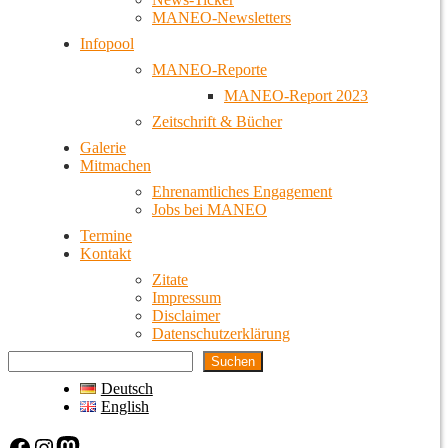
MANEO-Newsletters
Infopool
MANEO-Reporte
MANEO-Report 2023
Zeitschrift & Bücher
Galerie
Mitmachen
Ehrenamtliches Engagement
Jobs bei MANEO
Termine
Kontakt
Zitate
Impressum
Disclaimer
Datenschutzerklärung
Suchen
Deutsch
English
Facebook
Instagram
Mastodon