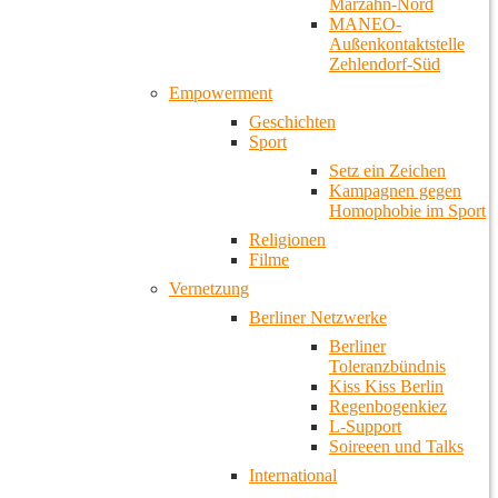
Marzahn-Nord
MANEO-
Außenkontaktstelle
Zehlendorf-Süd
Empowerment
Geschichten
Sport
Setz ein Zeichen
Kampagnen gegen
Homophobie im Sport
Religionen
Filme
Vernetzung
Berliner Netzwerke
Berliner
Toleranzbündnis
Kiss Kiss Berlin
Regenbogenkiez
L-Support
Soireeen und Talks
International