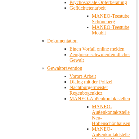
Psychosoziale Opferberatung
Geflüchtetenarbeit
MANEO-Teestube
Schöneberg
MANEO-Teestube
Moabit
Dokumentation
Einen Vorfall online melden
Zeugnisse schwulenfeindlicher
Gewalt
Gewaltprävention
Vorort-Arbeit
Dialog mit der Polizei
Nachtbürgermeister
Regenbogenkiez
MANEO-Außenkontaktstellen
MANEO-
Außenkontaktstelle
Neu-
Hohenschönhausen
MANEO-
Außenkontaktstelle