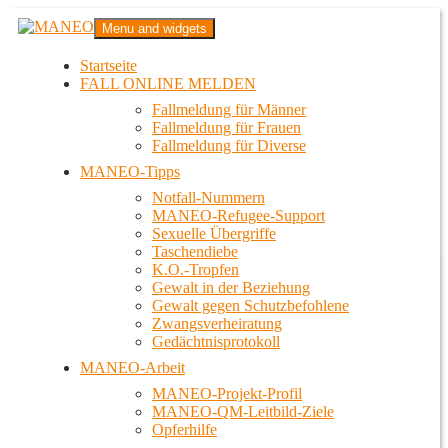
Zum
MANEO
Menu and widgets
Inhalt
Das schwule Anti-Gewalt-Projekt in Berlin
springen
Startseite
FALL ONLINE MELDEN
Fallmeldung für Männer
Fallmeldung für Frauen
Fallmeldung für Diverse
MANEO-Tipps
Notfall-Nummern
MANEO-Refugee-Support
Sexuelle Übergriffe
Taschendiebe
K.O.-Tropfen
Gewalt in der Beziehung
Gewalt gegen Schutzbefohlene
Zwangsverheiratung
Gedächtnisprotokoll
MANEO-Arbeit
MANEO-Projekt-Profil
MANEO-QM-Leitbild-Ziele
Opferhilfe