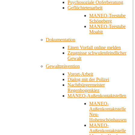
Psychosoziale Opferberatung
Geflüchtetenarbeit
MANEO-Teestube
Schöneberg
MANEO-Teestube
Moabit
Dokumentation
Einen Vorfall online melden
Zeugnisse schwulenfeindlicher
Gewalt
Gewaltprävention
Vorort-Arbeit
Dialog mit der Polizei
Nachtbürgermeister
Regenbogenkiez
MANEO-Außenkontaktstellen
MANEO-
Außenkontaktstelle
Neu-
Hohenschönhausen
MANEO-
Außenkontaktstelle