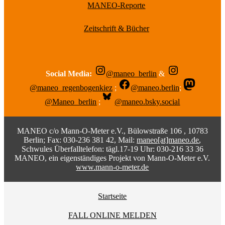
MANEO-Reporte
Zeitschrift & Bücher
Social Media:
@maneo_berlin
&
@maneo_regenbogenkiez
;
@maneo.berlin
;
@Maneo_berlin
;
@maneo.bsky.social
MANEO c/o Mann-O-Meter e.V., Bülowstraße 106 , 10783
Berlin; Fax: 030-236 381 42, Mail:
maneo[at]maneo.de
,
Schwules Überfalltelefon: tägl.17-19 Uhr: 030-216 33 36
MANEO, ein eigenständiges Projekt von Mann-O-Meter e.V.
www.mann-o-meter.de
Startseite
FALL ONLINE MELDEN