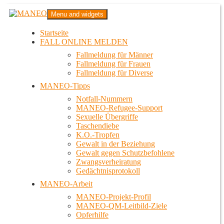
Zum
MANEO
Menu and widgets
Inhalt
Das schwule Anti-Gewalt-Projekt in Berlin
springen
Startseite
FALL ONLINE MELDEN
Fallmeldung für Männer
Fallmeldung für Frauen
Fallmeldung für Diverse
MANEO-Tipps
Notfall-Nummern
MANEO-Refugee-Support
Sexuelle Übergriffe
Taschendiebe
K.O.-Tropfen
Gewalt in der Beziehung
Gewalt gegen Schutzbefohlene
Zwangsverheiratung
Gedächtnisprotokoll
MANEO-Arbeit
MANEO-Projekt-Profil
MANEO-QM-Leitbild-Ziele
Opferhilfe