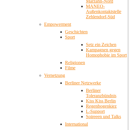
Marzahn-Nord
MANEO-
Außenkontaktstelle
Zehlendorf-Süd
Empowerment
Geschichten
Sport
Setz ein Zeichen
Kampagnen gegen
Homophobie im Sport
Religionen
Filme
Vernetzung
Berliner Netzwerke
Berliner
Toleranzbündnis
Kiss Kiss Berlin
Regenbogenkiez
L-Support
Soireeen und Talks
International