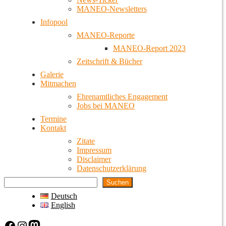
MANEO-Newsletters
Infopool
MANEO-Reporte
MANEO-Report 2023
Zeitschrift & Bücher
Galerie
Mitmachen
Ehrenamtliches Engagement
Jobs bei MANEO
Termine
Kontakt
Zitate
Impressum
Disclaimer
Datenschutzerklärung
Suchen
Deutsch
English
Facebook
Instagram
Mastodon