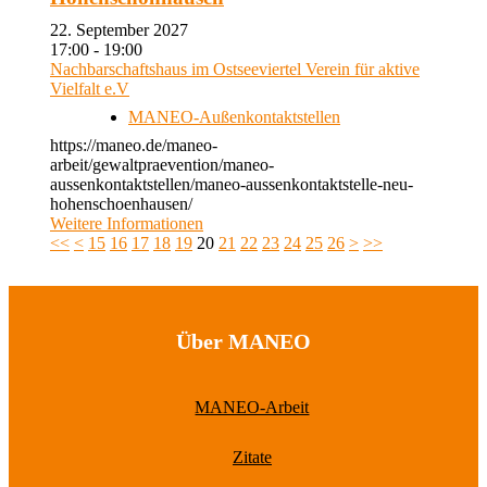
22. September 2027
17:00 - 19:00
Nachbarschaftshaus im Ostseeviertel Verein für aktive
Vielfalt e.V
MANEO-Außenkontaktstellen
https://maneo.de/maneo-
arbeit/gewaltpraevention/maneo-
aussenkontaktstellen/maneo-aussenkontaktstelle-neu-
hohenschoenhausen/
Weitere Informationen
<<
<
15
16
17
18
19
20
21
22
23
24
25
26
>
>>
Über MANEO
MANEO-Arbeit
Zitate