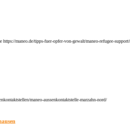
e https://maneo.de/tipps-fuer-opfer-von-gewalt/maneo-refugee-support
enkontaktstellen/maneo-aussenkontaktstelle-marzahn-nord/
hausen