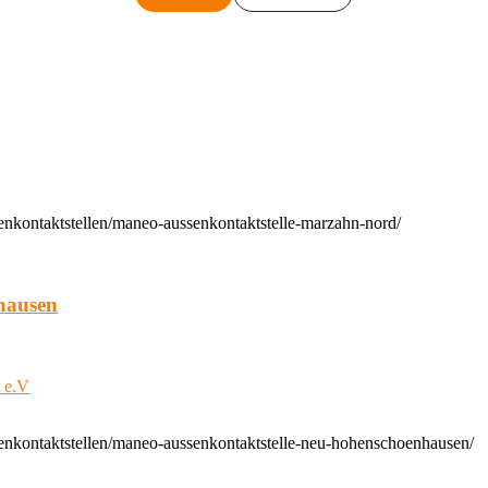
enkontaktstellen/maneo-aussenkontaktstelle-marzahn-nord/
hausen
t e.V
enkontaktstellen/maneo-aussenkontaktstelle-neu-hohenschoenhausen/