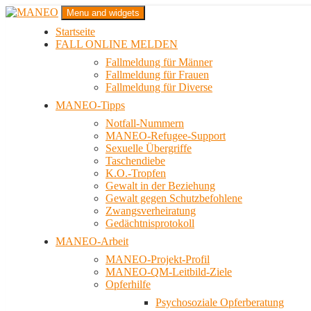
Zum
Menu and widgets
Inhalt
Startseite
springen
Das schwule Anti-Gewalt-Projekt in Berlin
FALL ONLINE MELDEN
MANEO
Fallmeldung für Männer
Fallmeldung für Frauen
Fallmeldung für Diverse
MANEO-Tipps
Notfall-Nummern
MANEO-Refugee-Support
Sexuelle Übergriffe
Taschendiebe
K.O.-Tropfen
Gewalt in der Beziehung
Gewalt gegen Schutzbefohlene
Zwangsverheiratung
Gedächtnisprotokoll
MANEO-Arbeit
MANEO-Projekt-Profil
MANEO-QM-Leitbild-Ziele
Opferhilfe
Psychosoziale Opferberatung