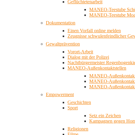
Geflüchtetenarbeit
MANEO-Teestube Schö
MANEO-Teestube Moa
Dokumentation
Einen Vorfall online melden
Zeugnisse schwulenfeindlicher Ge
Gewaltprävention
Vorort-Arbeit
Dialog mit der Polizei
Nachtbürgermeister Regenbogenki
MANEO-Außenkontaktstellen
MANEO-Außenkontakts
MANEO-Außenkontakts
MANEO-Außenkontaktst
Empowerment
Geschichten
Sport
Setz ein Zeichen
Kampagnen gegen Homo
Religionen
Filme