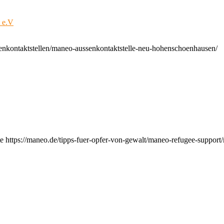
t e.V
enkontaktstellen/maneo-aussenkontaktstelle-neu-hohenschoenhausen/
e https://maneo.de/tipps-fuer-opfer-von-gewalt/maneo-refugee-support