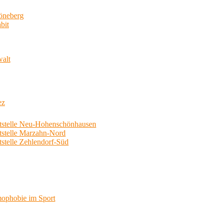
neberg
bit
walt
ez
telle Neu-Hohenschönhausen
telle Marzahn-Nord
elle Zehlendorf-Süd
phobie im Sport