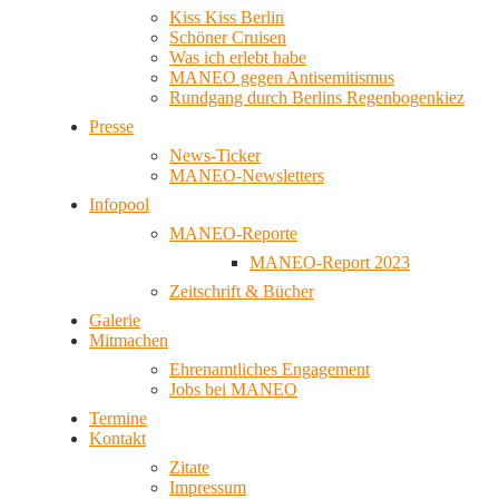
Kiss Kiss Berlin
Schöner Cruisen
Was ich erlebt habe
MANEO gegen Antisemitismus
Rundgang durch Berlins Regenbogenkiez
Presse
News-Ticker
MANEO-Newsletters
Infopool
MANEO-Reporte
MANEO-Report 2023
Zeitschrift & Bücher
Galerie
Mitmachen
Ehrenamtliches Engagement
Jobs bei MANEO
Termine
Kontakt
Zitate
Impressum