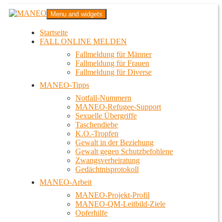
Zum
MANEO
Menu and widgets
Inhalt
Das schwule Anti-Gewalt-Projekt in Berlin
springen
Startseite
FALL ONLINE MELDEN
Fallmeldung für Männer
Fallmeldung für Frauen
Fallmeldung für Diverse
MANEO-Tipps
Notfall-Nummern
MANEO-Refugee-Support
Sexuelle Übergriffe
Taschendiebe
K.O.-Tropfen
Gewalt in der Beziehung
Gewalt gegen Schutzbefohlene
Zwangsverheiratung
Gedächtnisprotokoll
MANEO-Arbeit
MANEO-Projekt-Profil
MANEO-QM-Leitbild-Ziele
Opferhilfe