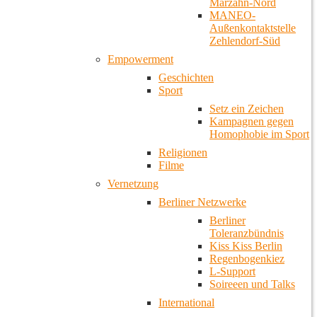
Marzahn-Nord
MANEO-
Außenkontaktstelle
Zehlendorf-Süd
Empowerment
Geschichten
Sport
Setz ein Zeichen
Kampagnen gegen
Homophobie im Sport
Religionen
Filme
Vernetzung
Berliner Netzwerke
Berliner
Toleranzbündnis
Kiss Kiss Berlin
Regenbogenkiez
L-Support
Soireeen und Talks
International