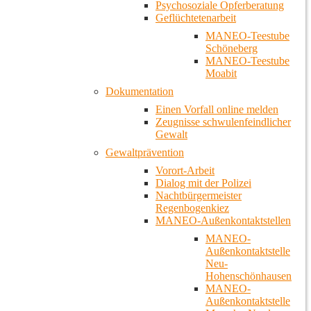
Psychosoziale Opferberatung
Geflüchtetenarbeit
MANEO-Teestube
Schöneberg
MANEO-Teestube
Moabit
Dokumentation
Einen Vorfall online melden
Zeugnisse schwulenfeindlicher
Gewalt
Gewaltprävention
Vorort-Arbeit
Dialog mit der Polizei
Nachtbürgermeister
Regenbogenkiez
MANEO-Außenkontaktstellen
MANEO-
Außenkontaktstelle
Neu-
Hohenschönhausen
MANEO-
Außenkontaktstelle