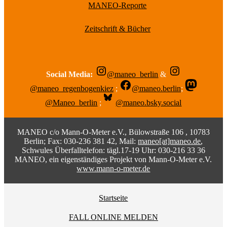
MANEO-Reporte
Zeitschrift & Bücher
Social Media:
@maneo_berlin
&
@maneo_regenbogenkiez
;
@maneo.berlin
;
@Maneo_berlin
;
@maneo.bsky.social
MANEO c/o Mann-O-Meter e.V., Bülowstraße 106 , 10783
Berlin; Fax: 030-236 381 42, Mail:
maneo[at]maneo.de
,
Schwules Überfalltelefon: tägl.17-19 Uhr: 030-216 33 36
MANEO, ein eigenständiges Projekt von Mann-O-Meter e.V.
www.mann-o-meter.de
Startseite
FALL ONLINE MELDEN