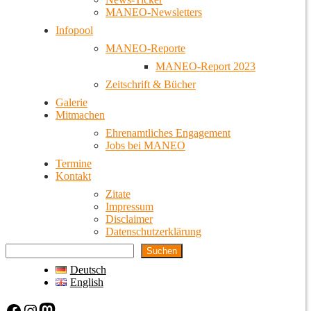
MANEO-Newsletters
Infopool
MANEO-Reporte
MANEO-Report 2023
Zeitschrift & Bücher
Galerie
Mitmachen
Ehrenamtliches Engagement
Jobs bei MANEO
Termine
Kontakt
Zitate
Impressum
Disclaimer
Datenschutzerklärung
Suchen
Deutsch
English
Facebook
Instagram
Mastodon