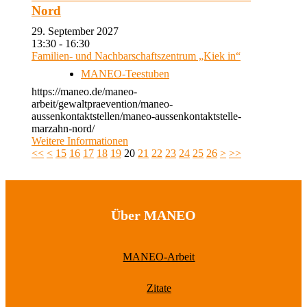
Nord
29. September 2027
13:30 - 16:30
Familien- und Nachbarschaftszentrum „Kiek in“
MANEO-Teestuben
https://maneo.de/maneo-
arbeit/gewaltpraevention/maneo-
aussenkontaktstellen/maneo-aussenkontaktstelle-
marzahn-nord/
Weitere Informationen
<<
<
15
16
17
18
19
20
21
22
23
24
25
26
>
>>
Über MANEO
MANEO-Arbeit
Zitate