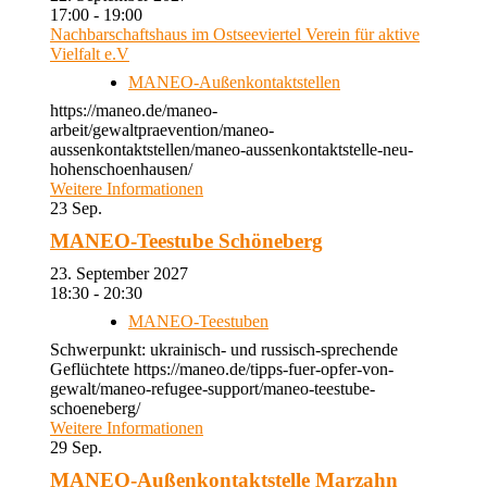
17:00 - 19:00
Nachbarschaftshaus im Ostseeviertel Verein für aktive
Vielfalt e.V
MANEO-Außenkontaktstellen
https://maneo.de/maneo-
arbeit/gewaltpraevention/maneo-
aussenkontaktstellen/maneo-aussenkontaktstelle-neu-
hohenschoenhausen/
Weitere Informationen
23
Sep.
MANEO-Teestube Schöneberg
23. September 2027
18:30 - 20:30
MANEO-Teestuben
Schwerpunkt: ukrainisch- und russisch-sprechende
Geflüchtete https://maneo.de/tipps-fuer-opfer-von-
gewalt/maneo-refugee-support/maneo-teestube-
schoeneberg/
Weitere Informationen
29
Sep.
MANEO-Außenkontaktstelle Marzahn