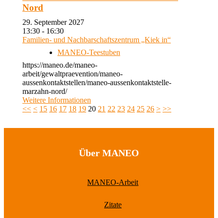
Nord
29. September 2027
13:30 - 16:30
Familien- und Nachbarschaftszentrum „Kiek in“
MANEO-Teestuben
https://maneo.de/maneo-
arbeit/gewaltpraevention/maneo-
aussenkontaktstellen/maneo-aussenkontaktstelle-
marzahn-nord/
Weitere Informationen
<<
<
15
16
17
18
19
20
21
22
23
24
25
26
>
>>
Über MANEO
MANEO-Arbeit
Zitate