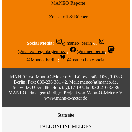
MANEO-Reporte
Zeitschrift & Bücher
Social Media:
@maneo_berlin
&
@maneo_regenbogenkiez
;
@maneo.berlin
;
@Maneo_berlin
;
@maneo.bsky.social
MANEO c/o Mann-O-Meter e.V., Bülowstraße 106 , 10783
Berlin; Fax: 030-236 381 42, Mail:
maneo[at]maneo.de
,
Schwules Überfalltelefon: tägl.17-19 Uhr: 030-216 33 36
MANEO, ein eigenständiges Projekt von Mann-O-Meter e.V.
www.mann-o-meter.de
Startseite
FALL ONLINE MELDEN