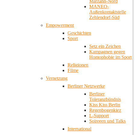
Marzahn-Nord
MANEO-
Außenkontaktstelle
Zehlendorf-Süd
Empowerment
Geschichten
Sport
Setz ein Zeichen
Kampagnen gegen
Homophobie im Sport
Religionen
Filme
Vernetzung
Berliner Netzwerke
Berliner
Toleranzbündnis
Kiss Kiss Berlin
Regenbogenkiez
L-Support
Soireeen und Talks
International