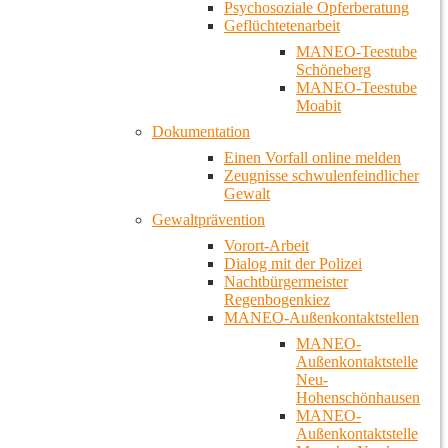
Psychosoziale Opferberatung
Geflüchtetenarbeit
MANEO-Teestube
Schöneberg
MANEO-Teestube
Moabit
Dokumentation
Einen Vorfall online melden
Zeugnisse schwulenfeindlicher
Gewalt
Gewaltprävention
Vorort-Arbeit
Dialog mit der Polizei
Nachtbürgermeister
Regenbogenkiez
MANEO-Außenkontaktstellen
MANEO-
Außenkontaktstelle
Neu-
Hohenschönhausen
MANEO-
Außenkontaktstelle