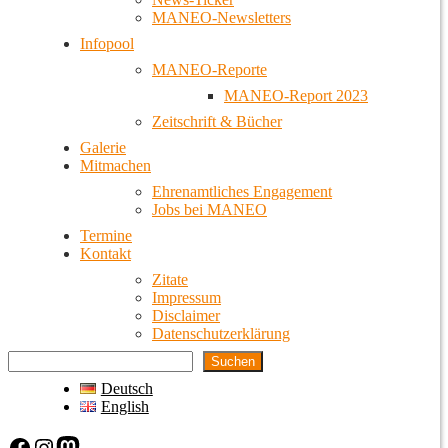
MANEO-Newsletters
Infopool
MANEO-Reporte
MANEO-Report 2023
Zeitschrift & Bücher
Galerie
Mitmachen
Ehrenamtliches Engagement
Jobs bei MANEO
Termine
Kontakt
Zitate
Impressum
Disclaimer
Datenschutzerklärung
Suchen
Deutsch
English
Facebook
Instagram
Mastodon