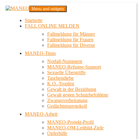
Zum
MANEO
Menu and widgets
Inhalt
Das schwule Anti-Gewalt-Projekt in Berlin
springen
Startseite
FALL ONLINE MELDEN
Fallmeldung für Männer
Fallmeldung für Frauen
Fallmeldung für Diverse
MANEO-Tipps
Notfall-Nummern
MANEO-Refugee-Support
Sexuelle Übergriffe
Taschendiebe
K.O.-Tropfen
Gewalt in der Beziehung
Gewalt gegen Schutzbefohlene
Zwangsverheiratung
Gedächtnisprotokoll
MANEO-Arbeit
MANEO-Projekt-Profil
MANEO-QM-Leitbild-Ziele
Opferhilfe