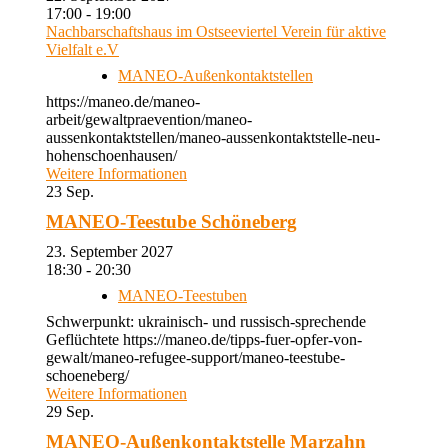
17:00 - 19:00
Nachbarschaftshaus im Ostseeviertel Verein für aktive
Vielfalt e.V
MANEO-Außenkontaktstellen
https://maneo.de/maneo-
arbeit/gewaltpraevention/maneo-
aussenkontaktstellen/maneo-aussenkontaktstelle-neu-
hohenschoenhausen/
Weitere Informationen
23
Sep.
MANEO-Teestube Schöneberg
23. September 2027
18:30 - 20:30
MANEO-Teestuben
Schwerpunkt: ukrainisch- und russisch-sprechende
Geflüchtete https://maneo.de/tipps-fuer-opfer-von-
gewalt/maneo-refugee-support/maneo-teestube-
schoeneberg/
Weitere Informationen
29
Sep.
MANEO-Außenkontaktstelle Marzahn