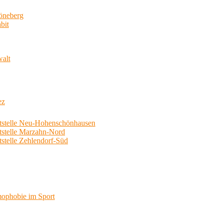
neberg
bit
walt
ez
telle Neu-Hohenschönhausen
telle Marzahn-Nord
elle Zehlendorf-Süd
phobie im Sport