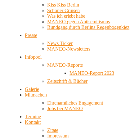
Kiss Kiss Berlin
Schöner Cruisen
Was ich erlebt habe
MANEO gegen Antisemitismus
Rundgang durch Berlins Regenbogenkiez
Presse
News-Ticker
MANEO-Newsletters
Infopool
MANEO-Reporte
MANEO-Report 2023
Zeitschrift & Bücher
Galerie
Mitmachen
Ehrenamtliches Engagement
Jobs bei MANEO
Termine
Kontakt
Zitate
Impressum