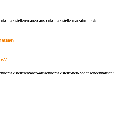
enkontaktstellen/maneo-aussenkontaktstelle-marzahn-nord/
hausen
t e.V
enkontaktstellen/maneo-aussenkontaktstelle-neu-hohenschoenhausen/