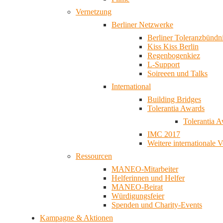
Vernetzung
Berliner Netzwerke
Berliner Toleranzbündn
Kiss Kiss Berlin
Regenbogenkiez
L-Support
Soireeen und Talks
International
Building Bridges
Tolerantia Awards
Tolerantia 
IMC 2017
Weitere internationale 
Ressourcen
MANEO-Mitarbeiter
Helferinnen und Helfer
MANEO-Beirat
Würdigungsfeier
Spenden und Charity-Events
Kampagne & Aktionen