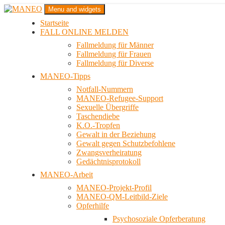
Zum
Menu and widgets
Inhalt
Startseite
springen
Das schwule Anti-Gewalt-Projekt in Berlin
FALL ONLINE MELDEN
MANEO
Fallmeldung für Männer
Fallmeldung für Frauen
Fallmeldung für Diverse
MANEO-Tipps
Notfall-Nummern
MANEO-Refugee-Support
Sexuelle Übergriffe
Taschendiebe
K.O.-Tropfen
Gewalt in der Beziehung
Gewalt gegen Schutzbefohlene
Zwangsverheiratung
Gedächtnisprotokoll
MANEO-Arbeit
MANEO-Projekt-Profil
MANEO-QM-Leitbild-Ziele
Opferhilfe
Psychosoziale Opferberatung