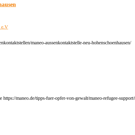
hausen
t e.V
enkontaktstellen/maneo-aussenkontaktstelle-neu-hohenschoenhausen/
e https://maneo.de/tipps-fuer-opfer-von-gewalt/maneo-refugee-support