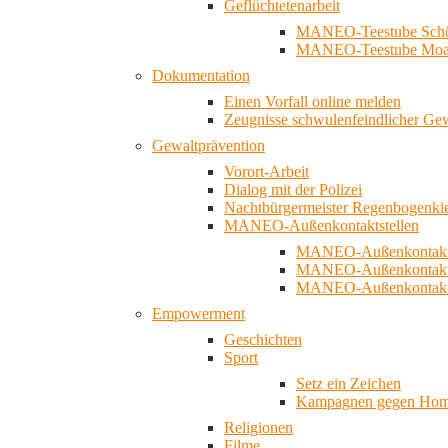
Geflüchtetenarbeit
MANEO-Teestube Schö
MANEO-Teestube Moa
Dokumentation
Einen Vorfall online melden
Zeugnisse schwulenfeindlicher Ge
Gewaltprävention
Vorort-Arbeit
Dialog mit der Polizei
Nachtbürgermeister Regenbogenki
MANEO-Außenkontaktstellen
MANEO-Außenkontakts
MANEO-Außenkontakts
MANEO-Außenkontaktst
Empowerment
Geschichten
Sport
Setz ein Zeichen
Kampagnen gegen Homo
Religionen
Filme