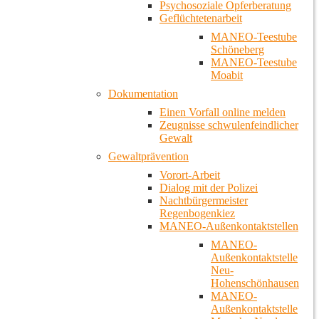
Psychosoziale Opferberatung
Geflüchtetenarbeit
MANEO-Teestube
Schöneberg
MANEO-Teestube
Moabit
Dokumentation
Einen Vorfall online melden
Zeugnisse schwulenfeindlicher
Gewalt
Gewaltprävention
Vorort-Arbeit
Dialog mit der Polizei
Nachtbürgermeister
Regenbogenkiez
MANEO-Außenkontaktstellen
MANEO-
Außenkontaktstelle
Neu-
Hohenschönhausen
MANEO-
Außenkontaktstelle