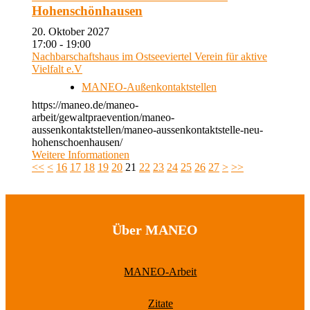
Hohenschönhausen
20. Oktober 2027
17:00 - 19:00
Nachbarschaftshaus im Ostseeviertel Verein für aktive
Vielfalt e.V
MANEO-Außenkontaktstellen
https://maneo.de/maneo-
arbeit/gewaltpraevention/maneo-
aussenkontaktstellen/maneo-aussenkontaktstelle-neu-
hohenschoenhausen/
Weitere Informationen
<<
<
16
17
18
19
20
21
22
23
24
25
26
27
>
>>
Über MANEO
MANEO-Arbeit
Zitate