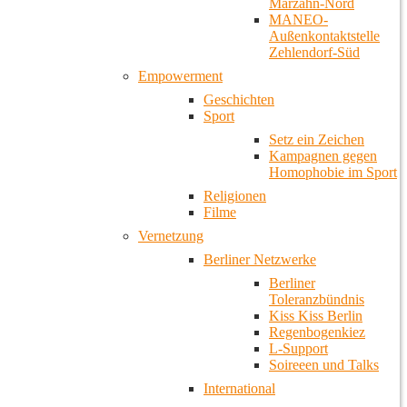
Marzahn-Nord
MANEO-
Außenkontaktstelle
Zehlendorf-Süd
Empowerment
Geschichten
Sport
Setz ein Zeichen
Kampagnen gegen
Homophobie im Sport
Religionen
Filme
Vernetzung
Berliner Netzwerke
Berliner
Toleranzbündnis
Kiss Kiss Berlin
Regenbogenkiez
L-Support
Soireeen und Talks
International