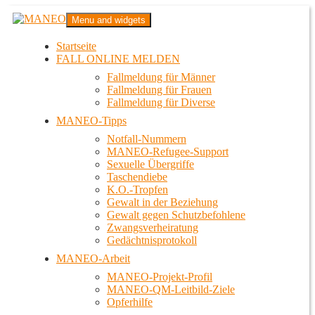
Zum
MANEO
Menu and widgets
Inhalt
Das schwule Anti-Gewalt-Projekt in Berlin
springen
Startseite
FALL ONLINE MELDEN
Fallmeldung für Männer
Fallmeldung für Frauen
Fallmeldung für Diverse
MANEO-Tipps
Notfall-Nummern
MANEO-Refugee-Support
Sexuelle Übergriffe
Taschendiebe
K.O.-Tropfen
Gewalt in der Beziehung
Gewalt gegen Schutzbefohlene
Zwangsverheiratung
Gedächtnisprotokoll
MANEO-Arbeit
MANEO-Projekt-Profil
MANEO-QM-Leitbild-Ziele
Opferhilfe