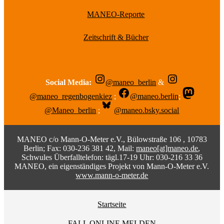
MANEO-Reporte
Zeitschrift & Bücher
Social Media:
@maneo_berlin
&
@maneo_regenbogenkiez
;
@maneo.berlin
;
@Maneo_berlin
;
@maneo.bsky.social
MANEO c/o Mann-O-Meter e.V., Bülowstraße 106 , 10783
Berlin; Fax: 030-236 381 42, Mail:
maneo[at]maneo.de
,
Schwules Überfalltelefon: tägl.17-19 Uhr: 030-216 33 36
MANEO, ein eigenständiges Projekt von Mann-O-Meter e.V.
www.mann-o-meter.de
Startseite
FALL ONLINE MELDEN