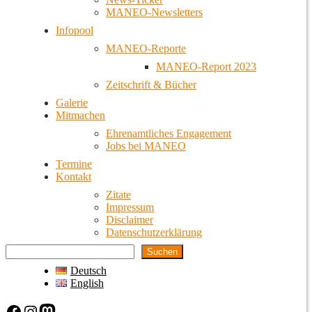
MANEO-Newsletters
Infopool
MANEO-Reporte
MANEO-Report 2023
Zeitschrift & Bücher
Galerie
Mitmachen
Ehrenamtliches Engagement
Jobs bei MANEO
Termine
Kontakt
Zitate
Impressum
Disclaimer
Datenschutzerklärung
Suchen
Deutsch
English
Facebook
Instagram
Mastodon