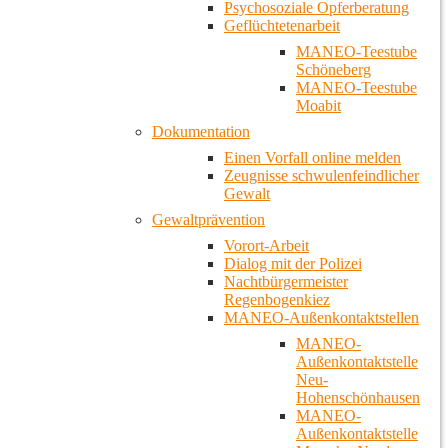
Psychosoziale Opferberatung
Geflüchtetenarbeit
MANEO-Teestube
Schöneberg
MANEO-Teestube
Moabit
Dokumentation
Einen Vorfall online melden
Zeugnisse schwulenfeindlicher
Gewalt
Gewaltprävention
Vorort-Arbeit
Dialog mit der Polizei
Nachtbürgermeister
Regenbogenkiez
MANEO-Außenkontaktstellen
MANEO-
Außenkontaktstelle
Neu-
Hohenschönhausen
MANEO-
Außenkontaktstelle