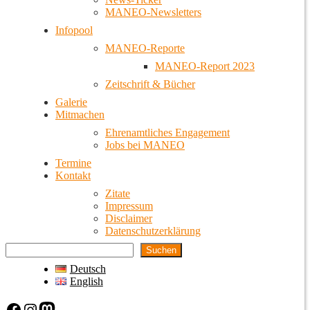
MANEO-Newsletters
Infopool
MANEO-Reporte
MANEO-Report 2023
Zeitschrift & Bücher
Galerie
Mitmachen
Ehrenamtliches Engagement
Jobs bei MANEO
Termine
Kontakt
Zitate
Impressum
Disclaimer
Datenschutzerklärung
Suchen
Deutsch
English
Facebook
Instagram
Mastodon