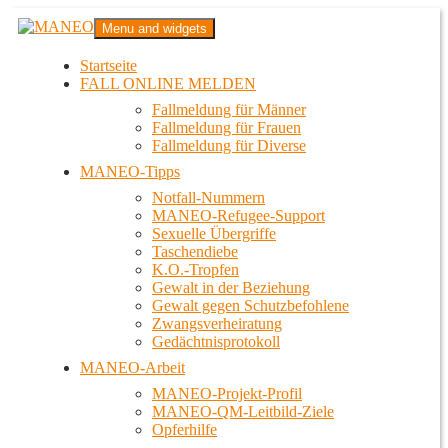
Zum
MANEO
Menu and widgets
Inhalt
Das schwule Anti-Gewalt-Projekt in Berlin
springen
Startseite
FALL ONLINE MELDEN
Fallmeldung für Männer
Fallmeldung für Frauen
Fallmeldung für Diverse
MANEO-Tipps
Notfall-Nummern
MANEO-Refugee-Support
Sexuelle Übergriffe
Taschendiebe
K.O.-Tropfen
Gewalt in der Beziehung
Gewalt gegen Schutzbefohlene
Zwangsverheiratung
Gedächtnisprotokoll
MANEO-Arbeit
MANEO-Projekt-Profil
MANEO-QM-Leitbild-Ziele
Opferhilfe