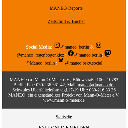
MANEO-Reporte
Zeitschrift & Bücher
Social Media:
@maneo_berlin
&
@maneo_regenbogenkiez
;
@maneo.berlin
;
@Maneo_berlin
;
@maneo.bsky.social
MANEO c/o Mann-O-Meter e.V., Bülowstraße 106 , 10783
Berlin; Fax: 030-236 381 42, Mail:
maneo[at]maneo.de
,
Schwules Überfalltelefon: tägl.17-19 Uhr: 030-216 33 36
MANEO, ein eigenständiges Projekt von Mann-O-Meter e.V.
www.mann-o-meter.de
Startseite
FALL ONLINE MELDEN