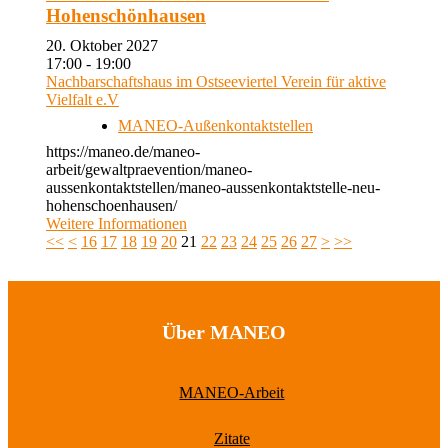
Hohenschönhausen
20. Oktober 2027
17:00 - 19:00
Nachbarschaftshaus im Ostseeviertel Verein für aktive
Vielfalt e.V
MANEO-Außenkontaktstellen
https://maneo.de/maneo-
arbeit/gewaltpraevention/maneo-
aussenkontaktstellen/maneo-aussenkontaktstelle-neu-
hohenschoenhausen/
Weitere Informationen
<<
<
16
17
18
19
20
21
22
23
24
25
26
27
>
>>
Über MANEO
MANEO-Arbeit
Zitate