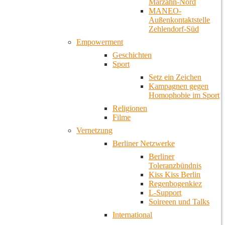
Marzahn-Nord
MANEO-
Außenkontaktstelle
Zehlendorf-Süd
Empowerment
Geschichten
Sport
Setz ein Zeichen
Kampagnen gegen
Homophobie im Sport
Religionen
Filme
Vernetzung
Berliner Netzwerke
Berliner
Toleranzbündnis
Kiss Kiss Berlin
Regenbogenkiez
L-Support
Soireeen und Talks
International