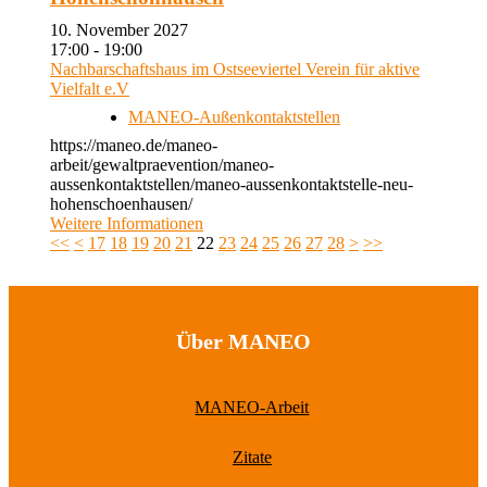
10. November 2027
17:00 - 19:00
Nachbarschaftshaus im Ostseeviertel Verein für aktive
Vielfalt e.V
MANEO-Außenkontaktstellen
https://maneo.de/maneo-
arbeit/gewaltpraevention/maneo-
aussenkontaktstellen/maneo-aussenkontaktstelle-neu-
hohenschoenhausen/
Weitere Informationen
<<
<
17
18
19
20
21
22
23
24
25
26
27
28
>
>>
Über MANEO
MANEO-Arbeit
Zitate