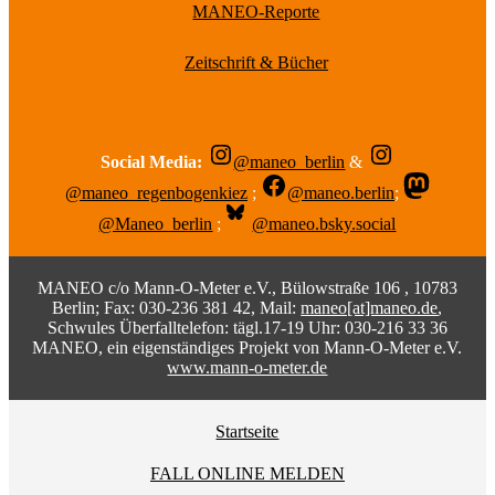
MANEO-Reporte
Zeitschrift & Bücher
Social Media:
@maneo_berlin
&
@maneo_regenbogenkiez
;
@maneo.berlin
;
@Maneo_berlin
;
@maneo.bsky.social
MANEO c/o Mann-O-Meter e.V., Bülowstraße 106 , 10783
Berlin; Fax: 030-236 381 42, Mail:
maneo[at]maneo.de
,
Schwules Überfalltelefon: tägl.17-19 Uhr: 030-216 33 36
MANEO, ein eigenständiges Projekt von Mann-O-Meter e.V.
www.mann-o-meter.de
Startseite
FALL ONLINE MELDEN