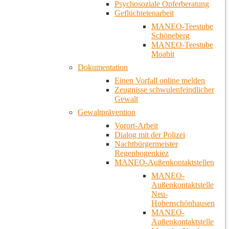
Psychosoziale Opferberatung
Geflüchtetenarbeit
MANEO-Teestube
Schöneberg
MANEO-Teestube
Moabit
Dokumentation
Einen Vorfall online melden
Zeugnisse schwulenfeindlicher
Gewalt
Gewaltprävention
Vorort-Arbeit
Dialog mit der Polizei
Nachtbürgermeister
Regenbogenkiez
MANEO-Außenkontaktstellen
MANEO-
Außenkontaktstelle
Neu-
Hohenschönhausen
MANEO-
Außenkontaktstelle