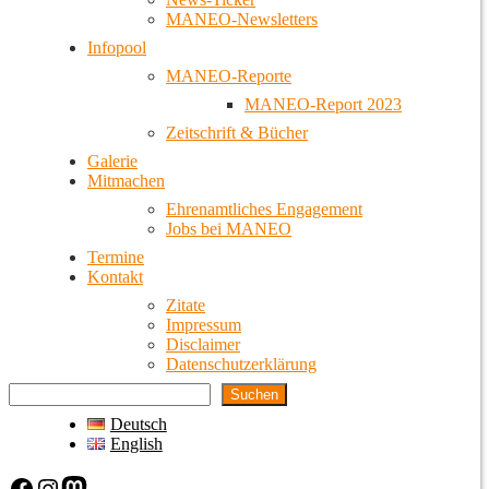
MANEO-Newsletters
Infopool
MANEO-Reporte
MANEO-Report 2023
Zeitschrift & Bücher
Galerie
Mitmachen
Ehrenamtliches Engagement
Jobs bei MANEO
Termine
Kontakt
Zitate
Impressum
Disclaimer
Datenschutzerklärung
Suchen
Deutsch
English
Facebook
Instagram
Mastodon