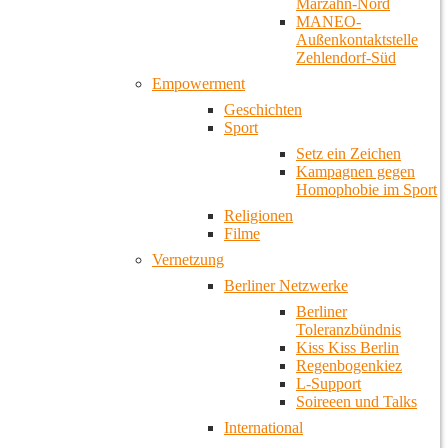
Marzahn-Nord
MANEO-
Außenkontaktstelle
Zehlendorf-Süd
Empowerment
Geschichten
Sport
Setz ein Zeichen
Kampagnen gegen
Homophobie im Sport
Religionen
Filme
Vernetzung
Berliner Netzwerke
Berliner
Toleranzbündnis
Kiss Kiss Berlin
Regenbogenkiez
L-Support
Soireeen und Talks
International