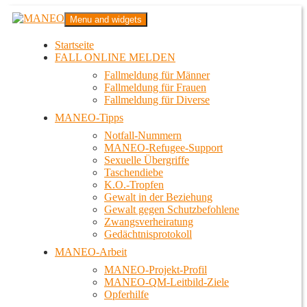
Zum
MANEO
Menu and widgets
Inhalt
Das schwule Anti-Gewalt-Projekt in Berlin
springen
Startseite
FALL ONLINE MELDEN
Fallmeldung für Männer
Fallmeldung für Frauen
Fallmeldung für Diverse
MANEO-Tipps
Notfall-Nummern
MANEO-Refugee-Support
Sexuelle Übergriffe
Taschendiebe
K.O.-Tropfen
Gewalt in der Beziehung
Gewalt gegen Schutzbefohlene
Zwangsverheiratung
Gedächtnisprotokoll
MANEO-Arbeit
MANEO-Projekt-Profil
MANEO-QM-Leitbild-Ziele
Opferhilfe