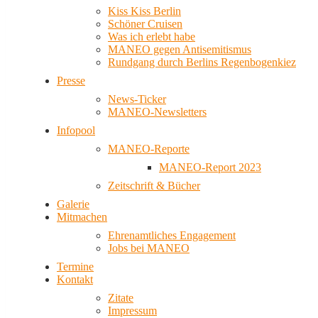
Kiss Kiss Berlin
Schöner Cruisen
Was ich erlebt habe
MANEO gegen Antisemitismus
Rundgang durch Berlins Regenbogenkiez
Presse
News-Ticker
MANEO-Newsletters
Infopool
MANEO-Reporte
MANEO-Report 2023
Zeitschrift & Bücher
Galerie
Mitmachen
Ehrenamtliches Engagement
Jobs bei MANEO
Termine
Kontakt
Zitate
Impressum