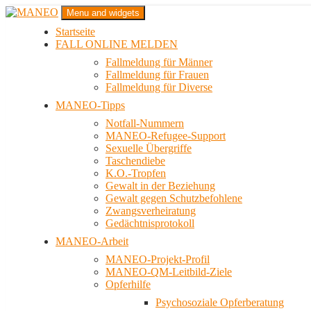
Zum
Menu and widgets
Inhalt
Startseite
springen
Das schwule Anti-Gewalt-Projekt in Berlin
FALL ONLINE MELDEN
MANEO
Fallmeldung für Männer
Fallmeldung für Frauen
Fallmeldung für Diverse
MANEO-Tipps
Notfall-Nummern
MANEO-Refugee-Support
Sexuelle Übergriffe
Taschendiebe
K.O.-Tropfen
Gewalt in der Beziehung
Gewalt gegen Schutzbefohlene
Zwangsverheiratung
Gedächtnisprotokoll
MANEO-Arbeit
MANEO-Projekt-Profil
MANEO-QM-Leitbild-Ziele
Opferhilfe
Psychosoziale Opferberatung