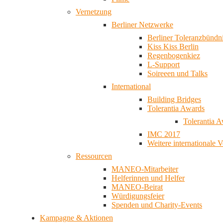
Vernetzung
Berliner Netzwerke
Berliner Toleranzbündn
Kiss Kiss Berlin
Regenbogenkiez
L-Support
Soireeen und Talks
International
Building Bridges
Tolerantia Awards
Tolerantia 
IMC 2017
Weitere internationale 
Ressourcen
MANEO-Mitarbeiter
Helferinnen und Helfer
MANEO-Beirat
Würdigungsfeier
Spenden und Charity-Events
Kampagne & Aktionen