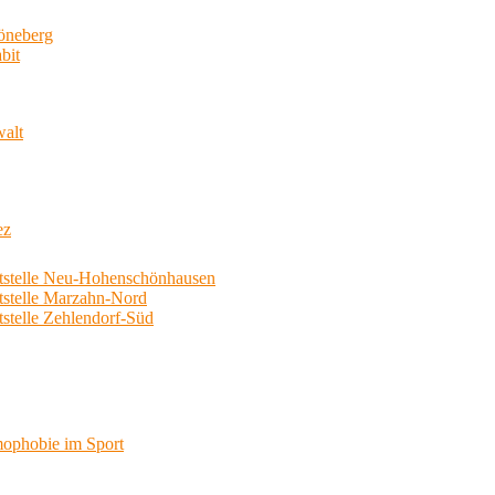
neberg
bit
walt
ez
telle Neu-Hohenschönhausen
telle Marzahn-Nord
elle Zehlendorf-Süd
phobie im Sport