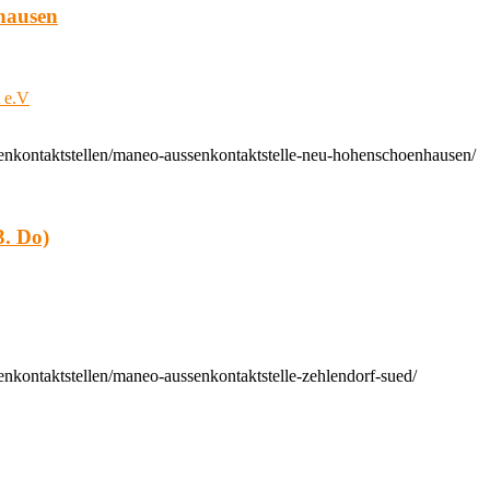
hausen
t e.V
enkontaktstellen/maneo-aussenkontaktstelle-neu-hohenschoenhausen/
. Do)
nkontaktstellen/maneo-aussenkontaktstelle-zehlendorf-sued/