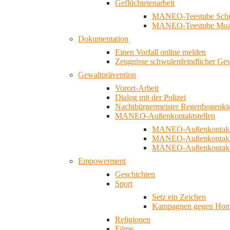
Geflüchtetenarbeit
MANEO-Teestube Schö
MANEO-Teestube Moa
Dokumentation
Einen Vorfall online melden
Zeugnisse schwulenfeindlicher Ge
Gewaltprävention
Vorort-Arbeit
Dialog mit der Polizei
Nachtbürgermeister Regenbogenki
MANEO-Außenkontaktstellen
MANEO-Außenkontakts
MANEO-Außenkontakts
MANEO-Außenkontaktst
Empowerment
Geschichten
Sport
Setz ein Zeichen
Kampagnen gegen Homo
Religionen
Filme