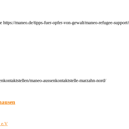
e https://maneo.de/tipps-fuer-opfer-von-gewalt/maneo-refugee-support
enkontaktstellen/maneo-aussenkontaktstelle-marzahn-nord/
hausen
t e.V