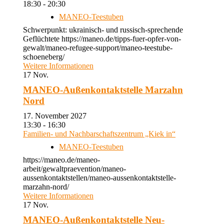
18:30 - 20:30
MANEO-Teestuben
Schwerpunkt: ukrainisch- und russisch-sprechende
Geflüchtete https://maneo.de/tipps-fuer-opfer-von-
gewalt/maneo-refugee-support/maneo-teestube-
schoeneberg/
Weitere Informationen
17
Nov.
MANEO-Außenkontaktstelle Marzahn
Nord
17. November 2027
13:30 - 16:30
Familien- und Nachbarschaftszentrum „Kiek in“
MANEO-Teestuben
https://maneo.de/maneo-
arbeit/gewaltpraevention/maneo-
aussenkontaktstellen/maneo-aussenkontaktstelle-
marzahn-nord/
Weitere Informationen
17
Nov.
MANEO-Außenkontaktstelle Neu-