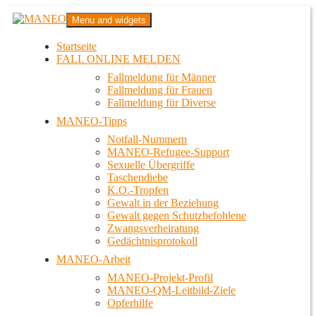
Zum
MANEO
Menu and widgets
Inhalt
Das schwule Anti-Gewalt-Projekt in Berlin
springen
Startseite
FALL ONLINE MELDEN
Fallmeldung für Männer
Fallmeldung für Frauen
Fallmeldung für Diverse
MANEO-Tipps
Notfall-Nummern
MANEO-Refugee-Support
Sexuelle Übergriffe
Taschendiebe
K.O.-Tropfen
Gewalt in der Beziehung
Gewalt gegen Schutzbefohlene
Zwangsverheiratung
Gedächtnisprotokoll
MANEO-Arbeit
MANEO-Projekt-Profil
MANEO-QM-Leitbild-Ziele
Opferhilfe