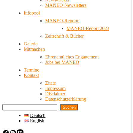
MANEO-Newsletters
Infopool
MANEO-Reporte
MANEO-Report 2023
Zeitschrift & Bücher
Galerie
Mitmachen
Ehrenamtliches Engagement
Jobs bei MANEO
Termine
Kontakt
Zitate
Impressum
Disclaimer
Datenschutzerklärung
Suchen
Deutsch
English
Facebook
Instagram
Mastodon