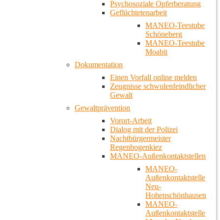
Psychosoziale Opferberatung
Geflüchtetenarbeit
MANEO-Teestube
Schöneberg
MANEO-Teestube
Moabit
Dokumentation
Einen Vorfall online melden
Zeugnisse schwulenfeindlicher
Gewalt
Gewaltprävention
Vorort-Arbeit
Dialog mit der Polizei
Nachtbürgermeister
Regenbogenkiez
MANEO-Außenkontaktstellen
MANEO-
Außenkontaktstelle
Neu-
Hohenschönhausen
MANEO-
Außenkontaktstelle