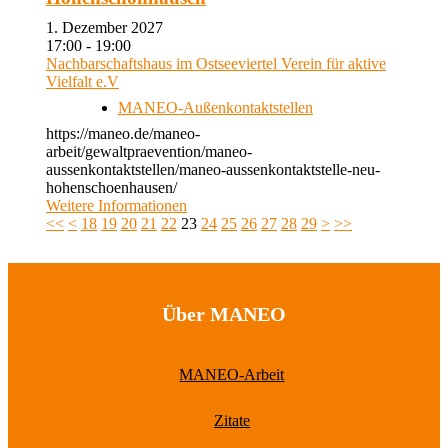
1. Dezember 2027
17:00 - 19:00
Nachbarschaftshaus im Ostseeviertel Verein für aktive
Vielfalt e.V
MANEO-Außenkontaktstellen
https://maneo.de/maneo-
arbeit/gewaltpraevention/maneo-
aussenkontaktstellen/maneo-aussenkontaktstelle-neu-
hohenschoenhausen/
Weitere Informationen
<<
<
18
19
20
21
22
23
24
25
26
27
28
29
>
>>
Über MANEO
MANEO-Arbeit
Zitate