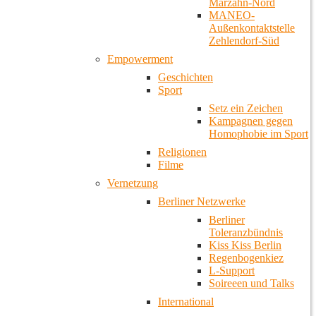
Marzahn-Nord
MANEO-
Außenkontaktstelle
Zehlendorf-Süd
Empowerment
Geschichten
Sport
Setz ein Zeichen
Kampagnen gegen
Homophobie im Sport
Religionen
Filme
Vernetzung
Berliner Netzwerke
Berliner
Toleranzbündnis
Kiss Kiss Berlin
Regenbogenkiez
L-Support
Soireeen und Talks
International