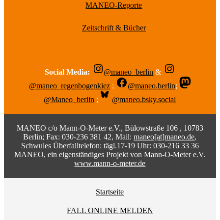
MANEO-Reporte
Zeitschrift & Bücher
Social Media:
@maneo_berlin
&
@maneo_regenbogenkiez
;
@maneo.berlin
;
@Maneo_berlin
;
@maneo.bsky.social
MANEO c/o Mann-O-Meter e.V., Bülowstraße 106 , 10783
Berlin; Fax: 030-236 381 42, Mail:
maneo[at]maneo.de
,
Schwules Überfalltelefon: tägl.17-19 Uhr: 030-216 33 36
MANEO, ein eigenständiges Projekt von Mann-O-Meter e.V.
www.mann-o-meter.de
Startseite
FALL ONLINE MELDEN