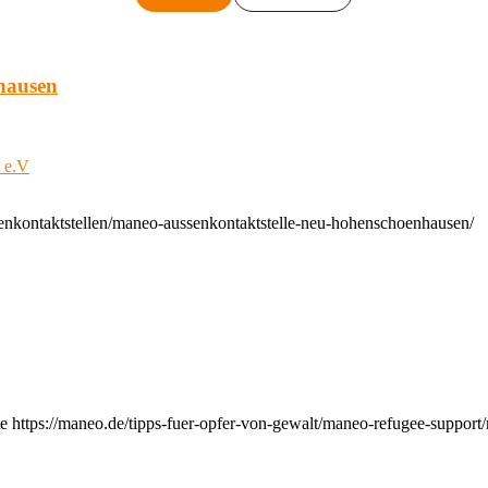
hausen
t e.V
enkontaktstellen/maneo-aussenkontaktstelle-neu-hohenschoenhausen/
e https://maneo.de/tipps-fuer-opfer-von-gewalt/maneo-refugee-support