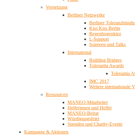
Vernetzung
Berliner Netzwerke
Berliner Toleranzbündn
Kiss Kiss Berlin
Regenbogenkiez
L-Support
Soireeen und Talks
International
Building Bridges
Tolerantia Awards
Tolerantia 
IMC 2017
Weitere internationale 
Ressourcen
MANEO-Mitarbeiter
Helferinnen und Helfer
MANEO-Beirat
Würdigungsfeier
Spenden und Charity-Events
Kampagne & Aktionen