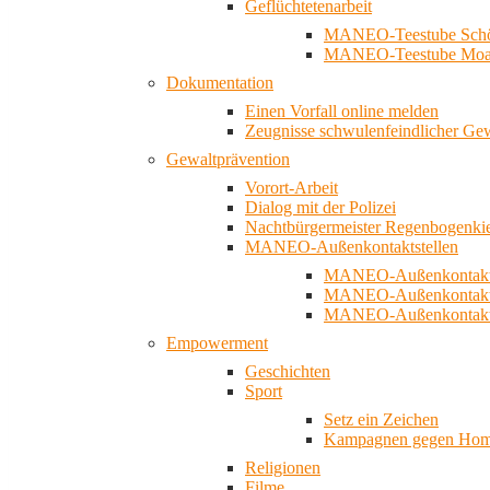
Geflüchtetenarbeit
MANEO-Teestube Schö
MANEO-Teestube Moa
Dokumentation
Einen Vorfall online melden
Zeugnisse schwulenfeindlicher Ge
Gewaltprävention
Vorort-Arbeit
Dialog mit der Polizei
Nachtbürgermeister Regenbogenki
MANEO-Außenkontaktstellen
MANEO-Außenkontakts
MANEO-Außenkontakts
MANEO-Außenkontaktst
Empowerment
Geschichten
Sport
Setz ein Zeichen
Kampagnen gegen Homo
Religionen
Filme