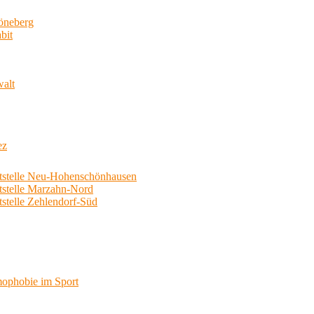
neberg
bit
walt
ez
telle Neu-Hohenschönhausen
telle Marzahn-Nord
elle Zehlendorf-Süd
phobie im Sport