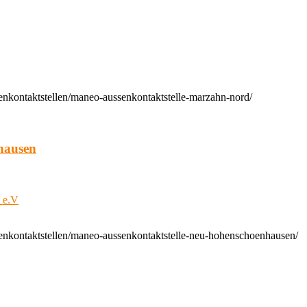
enkontaktstellen/maneo-aussenkontaktstelle-marzahn-nord/
hausen
t e.V
enkontaktstellen/maneo-aussenkontaktstelle-neu-hohenschoenhausen/