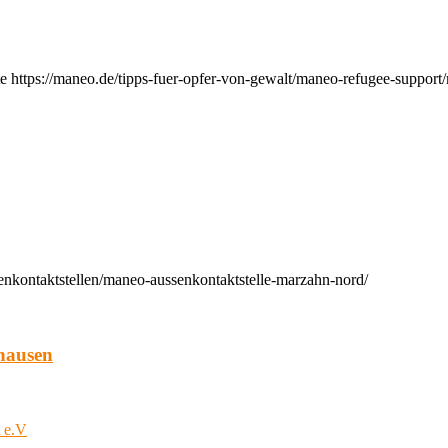
e https://maneo.de/tipps-fuer-opfer-von-gewalt/maneo-refugee-support
enkontaktstellen/maneo-aussenkontaktstelle-marzahn-nord/
hausen
t e.V