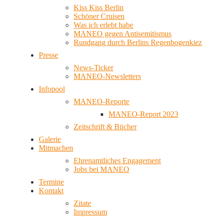
Kiss Kiss Berlin
Schöner Cruisen
Was ich erlebt habe
MANEO gegen Antisemitismus
Rundgang durch Berlins Regenbogenkiez
Presse
News-Ticker
MANEO-Newsletters
Infopool
MANEO-Reporte
MANEO-Report 2023
Zeitschrift & Bücher
Galerie
Mitmachen
Ehrenamtliches Engagement
Jobs bei MANEO
Termine
Kontakt
Zitate
Impressum