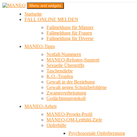
Zum
Menu and widgets
Inhalt
Startseite
springen
Das schwule Anti-Gewalt-Projekt in Berlin
FALL ONLINE MELDEN
MANEO
Fallmeldung für Männer
Fallmeldung für Frauen
Fallmeldung für Diverse
MANEO-Tipps
Notfall-Nummern
MANEO-Refugee-Support
Sexuelle Übergriffe
Taschendiebe
K.O.-Tropfen
Gewalt in der Beziehung
Gewalt gegen Schutzbefohlene
Zwangsverheiratung
Gedächtnisprotokoll
MANEO-Arbeit
MANEO-Projekt-Profil
MANEO-QM-Leitbild-Ziele
Opferhilfe
Psychosoziale Opferberatung