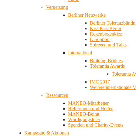
Vernetzung
Berliner Netzwerke
Berliner Toleranzbündn
Kiss Kiss Berlin
Regenbogenkiez
L-Support
Soireeen und Talks
International
Building Bridges
Tolerantia Awards
Tolerantia 
IMC 2017
Weitere internationale 
Ressourcen
MANEO-Mitarbeiter
Helferinnen und Helfer
MANEO-Beirat
Würdigungsfeier
Spenden und Charity-Events
Kampagne & Aktionen