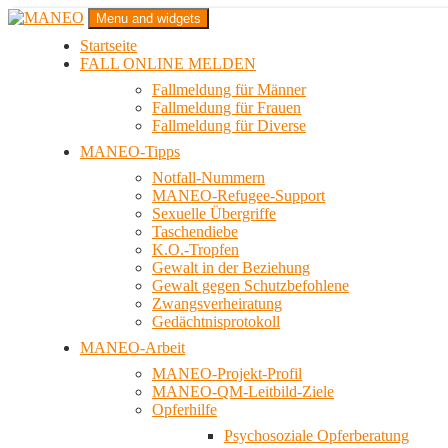
Zum
Menu and widgets
Inhalt
Startseite
springen
Das schwule Anti-Gewalt-Projekt in Berlin
FALL ONLINE MELDEN
MANEO
Fallmeldung für Männer
Fallmeldung für Frauen
Fallmeldung für Diverse
MANEO-Tipps
Notfall-Nummern
MANEO-Refugee-Support
Sexuelle Übergriffe
Taschendiebe
K.O.-Tropfen
Gewalt in der Beziehung
Gewalt gegen Schutzbefohlene
Zwangsverheiratung
Gedächtnisprotokoll
MANEO-Arbeit
MANEO-Projekt-Profil
MANEO-QM-Leitbild-Ziele
Opferhilfe
Psychosoziale Opferberatung