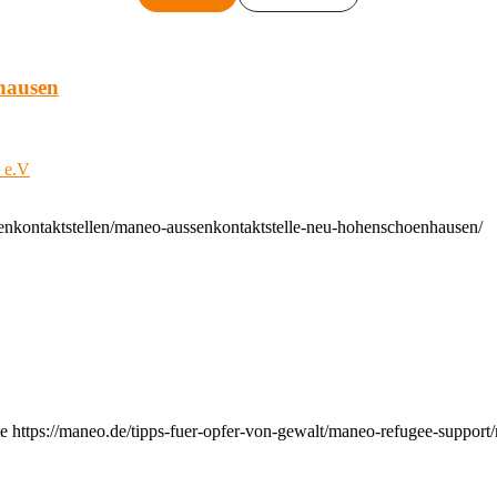
hausen
t e.V
enkontaktstellen/maneo-aussenkontaktstelle-neu-hohenschoenhausen/
e https://maneo.de/tipps-fuer-opfer-von-gewalt/maneo-refugee-support