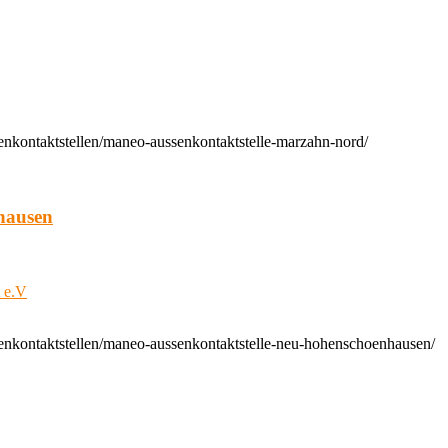
enkontaktstellen/maneo-aussenkontaktstelle-marzahn-nord/
hausen
t e.V
enkontaktstellen/maneo-aussenkontaktstelle-neu-hohenschoenhausen/