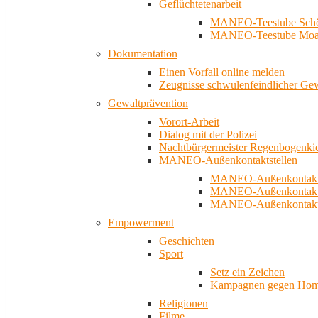
Geflüchtetenarbeit
MANEO-Teestube Schö
MANEO-Teestube Moa
Dokumentation
Einen Vorfall online melden
Zeugnisse schwulenfeindlicher Ge
Gewaltprävention
Vorort-Arbeit
Dialog mit der Polizei
Nachtbürgermeister Regenbogenki
MANEO-Außenkontaktstellen
MANEO-Außenkontakts
MANEO-Außenkontakts
MANEO-Außenkontaktst
Empowerment
Geschichten
Sport
Setz ein Zeichen
Kampagnen gegen Homo
Religionen
Filme