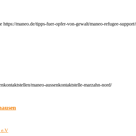
e https://maneo.de/tipps-fuer-opfer-von-gewalt/maneo-refugee-support
enkontaktstellen/maneo-aussenkontaktstelle-marzahn-nord/
hausen
t e.V