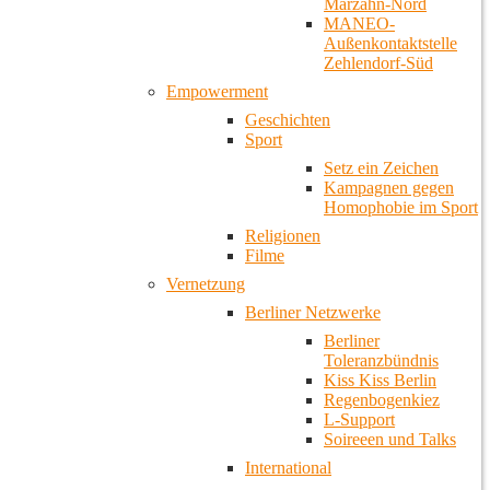
Marzahn-Nord
MANEO-
Außenkontaktstelle
Zehlendorf-Süd
Empowerment
Geschichten
Sport
Setz ein Zeichen
Kampagnen gegen
Homophobie im Sport
Religionen
Filme
Vernetzung
Berliner Netzwerke
Berliner
Toleranzbündnis
Kiss Kiss Berlin
Regenbogenkiez
L-Support
Soireeen und Talks
International