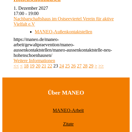
1. Dezember 2027
17:00 - 19:00
Nachbarschaftshaus im Ostseeviertel Verein für aktive
Vielfalt e.V
MANEO-Außenkontaktstellen
https://maneo.de/maneo-
arbeit/gewaltpraevention/maneo-
aussenkontaktstellen/maneo-aussenkontaktstelle-neu-
hohenschoenhausen/
Weitere Informationen
<<
<
18
19
20
21
22
23
24
25
26
27
28
29
>
>>
Über MANEO
MANEO-Arbeit
Zitate