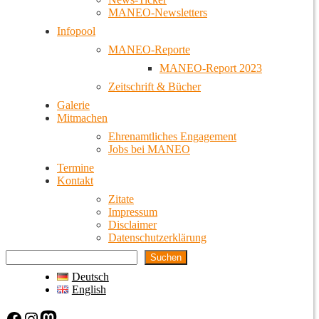
MANEO-Newsletters
Infopool
MANEO-Reporte
MANEO-Report 2023
Zeitschrift & Bücher
Galerie
Mitmachen
Ehrenamtliches Engagement
Jobs bei MANEO
Termine
Kontakt
Zitate
Impressum
Disclaimer
Datenschutzerklärung
Suchen
Deutsch
English
Facebook
Instagram
Mastodon