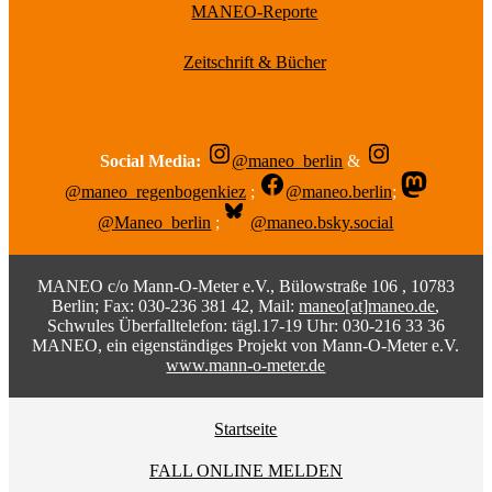
MANEO-Reporte
Zeitschrift & Bücher
Social Media:
@maneo_berlin
&
@maneo_regenbogenkiez
;
@maneo.berlin
;
@Maneo_berlin
;
@maneo.bsky.social
MANEO c/o Mann-O-Meter e.V., Bülowstraße 106 , 10783
Berlin; Fax: 030-236 381 42, Mail:
maneo[at]maneo.de
,
Schwules Überfalltelefon: tägl.17-19 Uhr: 030-216 33 36
MANEO, ein eigenständiges Projekt von Mann-O-Meter e.V.
www.mann-o-meter.de
Startseite
FALL ONLINE MELDEN