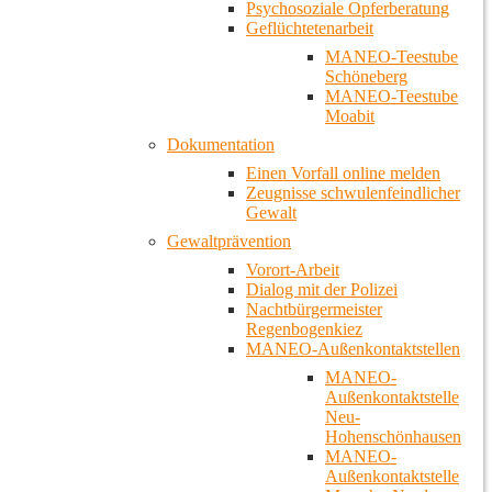
Psychosoziale Opferberatung
Geflüchtetenarbeit
MANEO-Teestube
Schöneberg
MANEO-Teestube
Moabit
Dokumentation
Einen Vorfall online melden
Zeugnisse schwulenfeindlicher
Gewalt
Gewaltprävention
Vorort-Arbeit
Dialog mit der Polizei
Nachtbürgermeister
Regenbogenkiez
MANEO-Außenkontaktstellen
MANEO-
Außenkontaktstelle
Neu-
Hohenschönhausen
MANEO-
Außenkontaktstelle