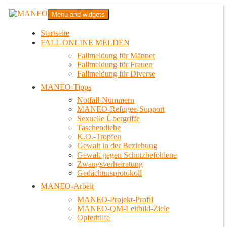
Zum
MANEO
Menu and widgets
Inhalt
Das schwule Anti-Gewalt-Projekt in Berlin
springen
Startseite
FALL ONLINE MELDEN
Fallmeldung für Männer
Fallmeldung für Frauen
Fallmeldung für Diverse
MANEO-Tipps
Notfall-Nummern
MANEO-Refugee-Support
Sexuelle Übergriffe
Taschendiebe
K.O.-Tropfen
Gewalt in der Beziehung
Gewalt gegen Schutzbefohlene
Zwangsverheiratung
Gedächtnisprotokoll
MANEO-Arbeit
MANEO-Projekt-Profil
MANEO-QM-Leitbild-Ziele
Opferhilfe