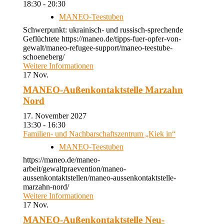
18:30 - 20:30
MANEO-Teestuben
Schwerpunkt: ukrainisch- und russisch-sprechende
Geflüchtete https://maneo.de/tipps-fuer-opfer-von-
gewalt/maneo-refugee-support/maneo-teestube-
schoeneberg/
Weitere Informationen
17
Nov.
MANEO-Außenkontaktstelle Marzahn
Nord
17. November 2027
13:30 - 16:30
Familien- und Nachbarschaftszentrum „Kiek in“
MANEO-Teestuben
https://maneo.de/maneo-
arbeit/gewaltpraevention/maneo-
aussenkontaktstellen/maneo-aussenkontaktstelle-
marzahn-nord/
Weitere Informationen
17
Nov.
MANEO-Außenkontaktstelle Neu-