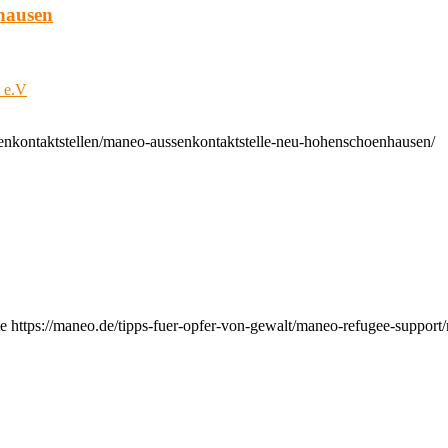
hausen
t e.V
enkontaktstellen/maneo-aussenkontaktstelle-neu-hohenschoenhausen/
e https://maneo.de/tipps-fuer-opfer-von-gewalt/maneo-refugee-support