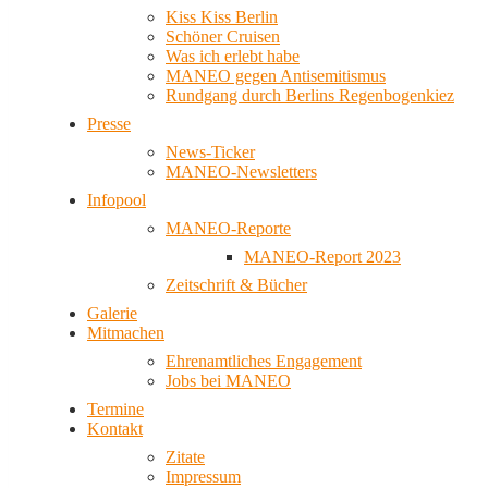
Kiss Kiss Berlin
Schöner Cruisen
Was ich erlebt habe
MANEO gegen Antisemitismus
Rundgang durch Berlins Regenbogenkiez
Presse
News-Ticker
MANEO-Newsletters
Infopool
MANEO-Reporte
MANEO-Report 2023
Zeitschrift & Bücher
Galerie
Mitmachen
Ehrenamtliches Engagement
Jobs bei MANEO
Termine
Kontakt
Zitate
Impressum