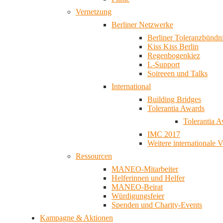
Vernetzung
Berliner Netzwerke
Berliner Toleranzbündn
Kiss Kiss Berlin
Regenbogenkiez
L-Support
Soireeen und Talks
International
Building Bridges
Tolerantia Awards
Tolerantia 
IMC 2017
Weitere internationale 
Ressourcen
MANEO-Mitarbeiter
Helferinnen und Helfer
MANEO-Beirat
Würdigungsfeier
Spenden und Charity-Events
Kampagne & Aktionen