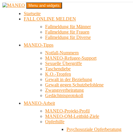
Zum
Menu and widgets
Inhalt
Startseite
springen
Das schwule Anti-Gewalt-Projekt in Berlin
FALL ONLINE MELDEN
MANEO
Fallmeldung für Männer
Fallmeldung für Frauen
Fallmeldung für Diverse
MANEO-Tipps
Notfall-Nummern
MANEO-Refugee-Support
Sexuelle Übergriffe
Taschendiebe
K.O.-Tropfen
Gewalt in der Beziehung
Gewalt gegen Schutzbefohlene
Zwangsverheiratung
Gedächtnisprotokoll
MANEO-Arbeit
MANEO-Projekt-Profil
MANEO-QM-Leitbild-Ziele
Opferhilfe
Psychosoziale Opferberatung