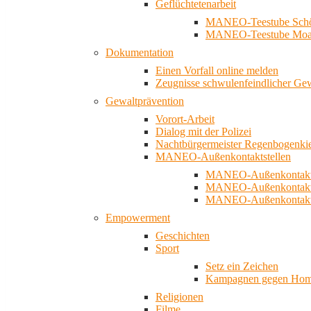
Geflüchtetenarbeit
MANEO-Teestube Schö
MANEO-Teestube Moa
Dokumentation
Einen Vorfall online melden
Zeugnisse schwulenfeindlicher Ge
Gewaltprävention
Vorort-Arbeit
Dialog mit der Polizei
Nachtbürgermeister Regenbogenki
MANEO-Außenkontaktstellen
MANEO-Außenkontakts
MANEO-Außenkontakts
MANEO-Außenkontaktst
Empowerment
Geschichten
Sport
Setz ein Zeichen
Kampagnen gegen Homo
Religionen
Filme