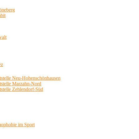
neberg
bit
walt
ez
telle Neu-Hohenschönhausen
telle Marzahn-Nord
elle Zehlendorf-Süd
phobie im Sport