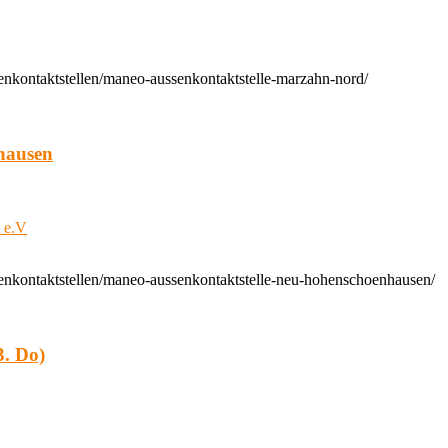
enkontaktstellen/maneo-aussenkontaktstelle-marzahn-nord/
hausen
t e.V
enkontaktstellen/maneo-aussenkontaktstelle-neu-hohenschoenhausen/
. Do)