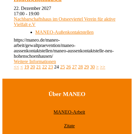
22. Dezember 2027
17:00 - 19:00
Nachbarschaftshaus im Ostseeviertel Verein für aktive
Vielfalt e.V
MANEO-Außenkontaktstellen
https://maneo.de/maneo-
arbeit/gewaltpraevention/maneo-
aussenkontaktstellen/maneo-aussenkontaktstelle-neu-
hohenschoenhausen/
Weitere Informationen
<<
<
19
20
21
22
23
24
25
26
27
28
29
30
>
>>
Über MANEO
MANEO-Arbeit
Zitate