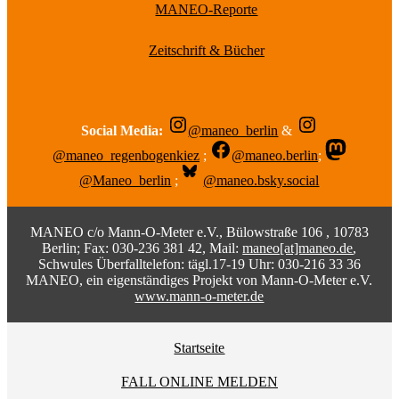
MANEO-Reporte
Zeitschrift & Bücher
Social Media:
@maneo_berlin
&
@maneo_regenbogenkiez
;
@maneo.berlin
;
@Maneo_berlin
;
@maneo.bsky.social
MANEO c/o Mann-O-Meter e.V., Bülowstraße 106 , 10783
Berlin; Fax: 030-236 381 42, Mail:
maneo[at]maneo.de
,
Schwules Überfalltelefon: tägl.17-19 Uhr: 030-216 33 36
MANEO, ein eigenständiges Projekt von Mann-O-Meter e.V.
www.mann-o-meter.de
Startseite
FALL ONLINE MELDEN