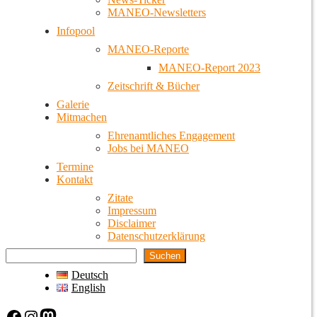
MANEO-Newsletters
Infopool
MANEO-Reporte
MANEO-Report 2023
Zeitschrift & Bücher
Galerie
Mitmachen
Ehrenamtliches Engagement
Jobs bei MANEO
Termine
Kontakt
Zitate
Impressum
Disclaimer
Datenschutzerklärung
Suchen
Deutsch
English
Facebook
Instagram
Mastodon