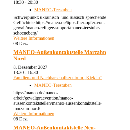
18:30 - 20:30
MANEO-Teestuben
Schwerpunkt: ukrainisch- und russisch-sprechende
Geflüchtete https://maneo.de/tipps-fuer-opfer-von-
gewalt/maneo-refugee-support/maneo-teestube-
schoeneberg/
Weitere Informationen
08
Dez.
MANEO-Außenkontaktstelle Marzahn
Nord
8. Dezember 2027
13:30 - 16:30
Familien- und Nachbarschaftszentrum „Kiek in“
MANEO-Teestuben
https://maneo.de/maneo-
arbeit/gewaltpraevention/maneo-
aussenkontaktstellen/maneo-aussenkontaktstelle-
marzahn-nord/
Weitere Informationen
08
Dez.
MANEO-Außenkontaktstelle Neu-