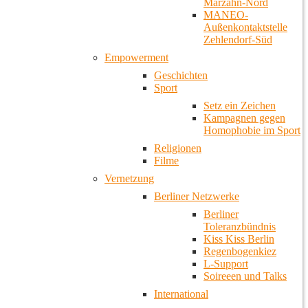
Marzahn-Nord
MANEO-
Außenkontaktstelle
Zehlendorf-Süd
Empowerment
Geschichten
Sport
Setz ein Zeichen
Kampagnen gegen
Homophobie im Sport
Religionen
Filme
Vernetzung
Berliner Netzwerke
Berliner
Toleranzbündnis
Kiss Kiss Berlin
Regenbogenkiez
L-Support
Soireeen und Talks
International