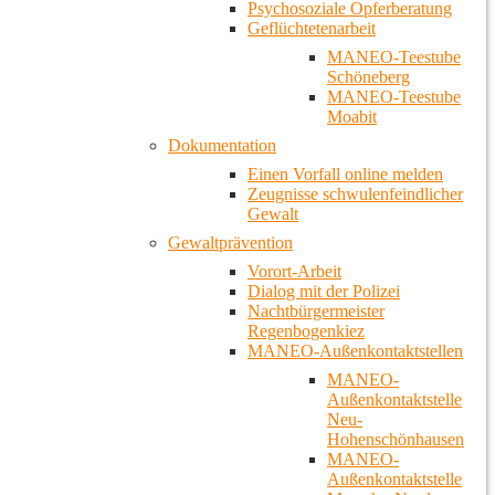
Psychosoziale Opferberatung
Geflüchtetenarbeit
MANEO-Teestube
Schöneberg
MANEO-Teestube
Moabit
Dokumentation
Einen Vorfall online melden
Zeugnisse schwulenfeindlicher
Gewalt
Gewaltprävention
Vorort-Arbeit
Dialog mit der Polizei
Nachtbürgermeister
Regenbogenkiez
MANEO-Außenkontaktstellen
MANEO-
Außenkontaktstelle
Neu-
Hohenschönhausen
MANEO-
Außenkontaktstelle