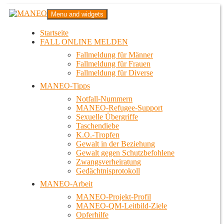
Zum
MANEO
Menu and widgets
Inhalt
Das schwule Anti-Gewalt-Projekt in Berlin
springen
Startseite
FALL ONLINE MELDEN
Fallmeldung für Männer
Fallmeldung für Frauen
Fallmeldung für Diverse
MANEO-Tipps
Notfall-Nummern
MANEO-Refugee-Support
Sexuelle Übergriffe
Taschendiebe
K.O.-Tropfen
Gewalt in der Beziehung
Gewalt gegen Schutzbefohlene
Zwangsverheiratung
Gedächtnisprotokoll
MANEO-Arbeit
MANEO-Projekt-Profil
MANEO-QM-Leitbild-Ziele
Opferhilfe