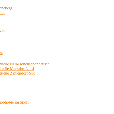
neberg
bit
walt
ez
telle Neu-Hohenschönhausen
telle Marzahn-Nord
elle Zehlendorf-Süd
phobie im Sport