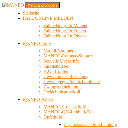
Zum
Menu and widgets
Inhalt
Startseite
springen
Das schwule Anti-Gewalt-Projekt in Berlin
FALL ONLINE MELDEN
MANEO
Fallmeldung für Männer
Fallmeldung für Frauen
Fallmeldung für Diverse
MANEO-Tipps
Notfall-Nummern
MANEO-Refugee-Support
Sexuelle Übergriffe
Taschendiebe
K.O.-Tropfen
Gewalt in der Beziehung
Gewalt gegen Schutzbefohlene
Zwangsverheiratung
Gedächtnisprotokoll
MANEO-Arbeit
MANEO-Projekt-Profil
MANEO-QM-Leitbild-Ziele
Opferhilfe
Psychosoziale Opferberatung