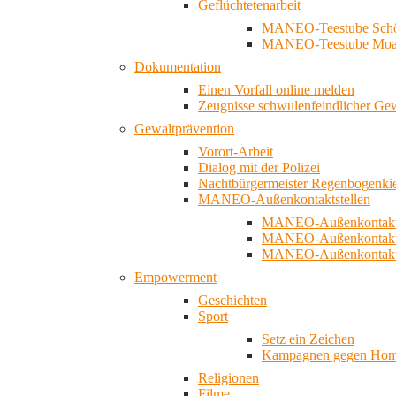
Geflüchtetenarbeit
MANEO-Teestube Schö
MANEO-Teestube Moa
Dokumentation
Einen Vorfall online melden
Zeugnisse schwulenfeindlicher Ge
Gewaltprävention
Vorort-Arbeit
Dialog mit der Polizei
Nachtbürgermeister Regenbogenki
MANEO-Außenkontaktstellen
MANEO-Außenkontakts
MANEO-Außenkontakts
MANEO-Außenkontaktst
Empowerment
Geschichten
Sport
Setz ein Zeichen
Kampagnen gegen Homo
Religionen
Filme