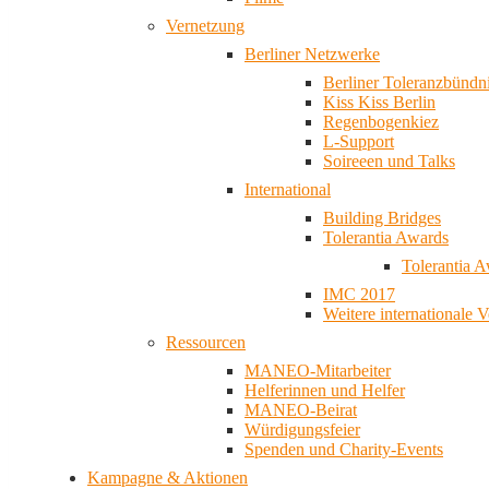
Vernetzung
Berliner Netzwerke
Berliner Toleranzbündn
Kiss Kiss Berlin
Regenbogenkiez
L-Support
Soireeen und Talks
International
Building Bridges
Tolerantia Awards
Tolerantia 
IMC 2017
Weitere internationale 
Ressourcen
MANEO-Mitarbeiter
Helferinnen und Helfer
MANEO-Beirat
Würdigungsfeier
Spenden und Charity-Events
Kampagne & Aktionen