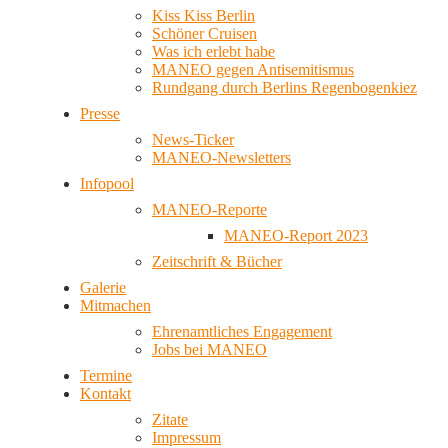
Kiss Kiss Berlin
Schöner Cruisen
Was ich erlebt habe
MANEO gegen Antisemitismus
Rundgang durch Berlins Regenbogenkiez
Presse
News-Ticker
MANEO-Newsletters
Infopool
MANEO-Reporte
MANEO-Report 2023
Zeitschrift & Bücher
Galerie
Mitmachen
Ehrenamtliches Engagement
Jobs bei MANEO
Termine
Kontakt
Zitate
Impressum