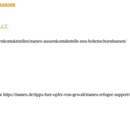
hausen
t e.V
enkontaktstellen/maneo-aussenkontaktstelle-neu-hohenschoenhausen/
e https://maneo.de/tipps-fuer-opfer-von-gewalt/maneo-refugee-support