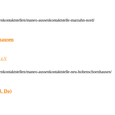
enkontaktstellen/maneo-aussenkontaktstelle-marzahn-nord/
hausen
t e.V
enkontaktstellen/maneo-aussenkontaktstelle-neu-hohenschoenhausen/
. Do)