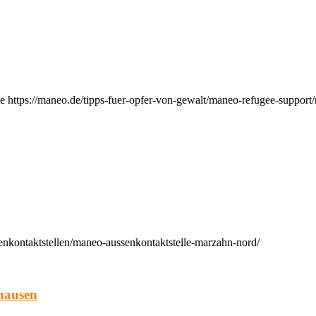
e https://maneo.de/tipps-fuer-opfer-von-gewalt/maneo-refugee-support
enkontaktstellen/maneo-aussenkontaktstelle-marzahn-nord/
hausen