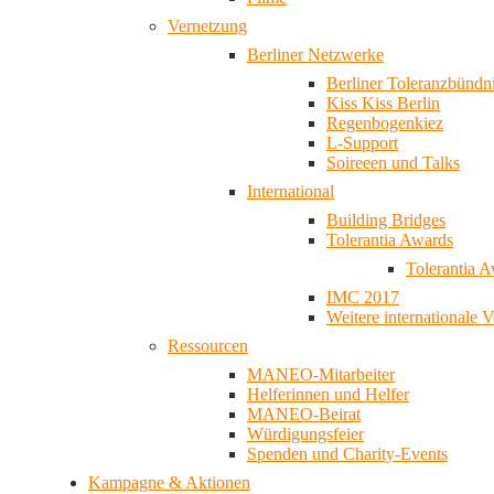
Vernetzung
Berliner Netzwerke
Berliner Toleranzbündn
Kiss Kiss Berlin
Regenbogenkiez
L-Support
Soireeen und Talks
International
Building Bridges
Tolerantia Awards
Tolerantia 
IMC 2017
Weitere internationale 
Ressourcen
MANEO-Mitarbeiter
Helferinnen und Helfer
MANEO-Beirat
Würdigungsfeier
Spenden und Charity-Events
Kampagne & Aktionen