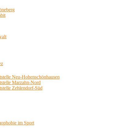
neberg
bit
walt
ez
telle Neu-Hohenschönhausen
telle Marzahn-Nord
elle Zehlendorf-Süd
phobie im Sport