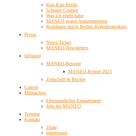
Kiss Kiss Berlin
Schöner Cruisen
Was ich erlebt habe
MANEO gegen Antisemitismus
Rundgang durch Berlins Regenbogenkiez
Presse
News-Ticker
MANEO-Newsletters
Infopool
MANEO-Reporte
MANEO-Report 2023
Zeitschrift & Bücher
Galerie
Mitmachen
Ehrenamtliches Engagement
Jobs bei MANEO
Termine
Kontakt
Zitate
Impressum