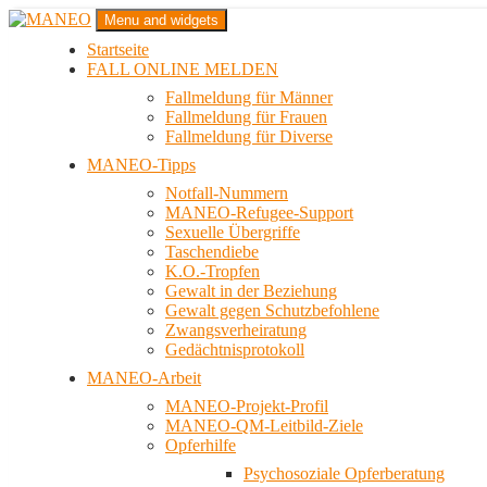
Zum
Menu and widgets
Inhalt
Startseite
springen
Das schwule Anti-Gewalt-Projekt in Berlin
FALL ONLINE MELDEN
MANEO
Fallmeldung für Männer
Fallmeldung für Frauen
Fallmeldung für Diverse
MANEO-Tipps
Notfall-Nummern
MANEO-Refugee-Support
Sexuelle Übergriffe
Taschendiebe
K.O.-Tropfen
Gewalt in der Beziehung
Gewalt gegen Schutzbefohlene
Zwangsverheiratung
Gedächtnisprotokoll
MANEO-Arbeit
MANEO-Projekt-Profil
MANEO-QM-Leitbild-Ziele
Opferhilfe
Psychosoziale Opferberatung