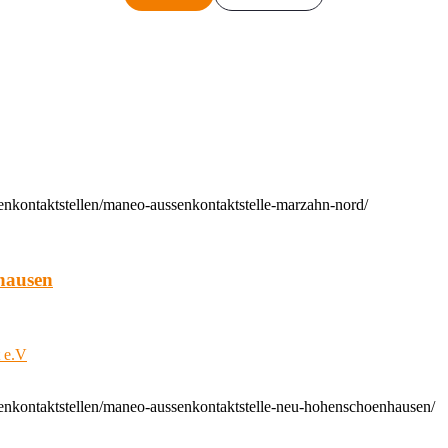
enkontaktstellen/maneo-aussenkontaktstelle-marzahn-nord/
hausen
t e.V
enkontaktstellen/maneo-aussenkontaktstelle-neu-hohenschoenhausen/