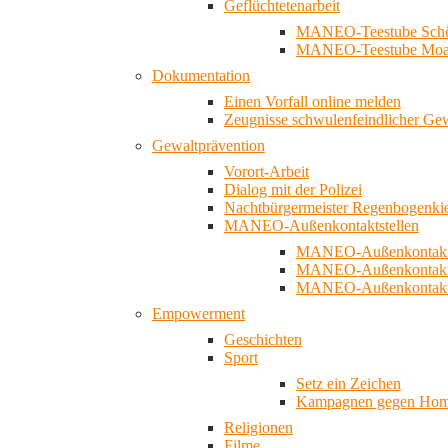
Geflüchtetenarbeit
MANEO-Teestube Schö
MANEO-Teestube Moa
Dokumentation
Einen Vorfall online melden
Zeugnisse schwulenfeindlicher Ge
Gewaltprävention
Vorort-Arbeit
Dialog mit der Polizei
Nachtbürgermeister Regenbogenki
MANEO-Außenkontaktstellen
MANEO-Außenkontakts
MANEO-Außenkontakts
MANEO-Außenkontaktst
Empowerment
Geschichten
Sport
Setz ein Zeichen
Kampagnen gegen Homo
Religionen
Filme