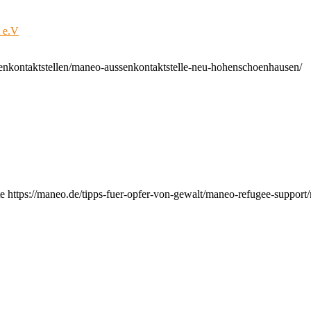
t e.V
enkontaktstellen/maneo-aussenkontaktstelle-neu-hohenschoenhausen/
e https://maneo.de/tipps-fuer-opfer-von-gewalt/maneo-refugee-support