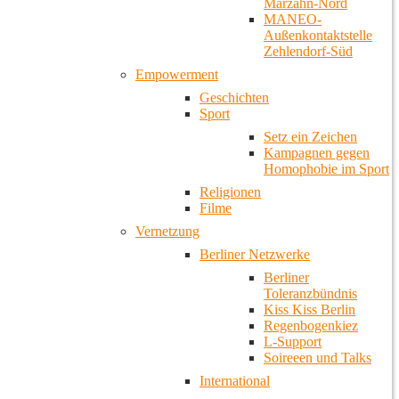
Marzahn-Nord
MANEO-
Außenkontaktstelle
Zehlendorf-Süd
Empowerment
Geschichten
Sport
Setz ein Zeichen
Kampagnen gegen
Homophobie im Sport
Religionen
Filme
Vernetzung
Berliner Netzwerke
Berliner
Toleranzbündnis
Kiss Kiss Berlin
Regenbogenkiez
L-Support
Soireeen und Talks
International