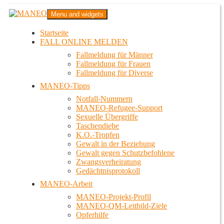
Zum
MANEO
Menu and widgets
Inhalt
Das schwule Anti-Gewalt-Projekt in Berlin
springen
Startseite
FALL ONLINE MELDEN
Fallmeldung für Männer
Fallmeldung für Frauen
Fallmeldung für Diverse
MANEO-Tipps
Notfall-Nummern
MANEO-Refugee-Support
Sexuelle Übergriffe
Taschendiebe
K.O.-Tropfen
Gewalt in der Beziehung
Gewalt gegen Schutzbefohlene
Zwangsverheiratung
Gedächtnisprotokoll
MANEO-Arbeit
MANEO-Projekt-Profil
MANEO-QM-Leitbild-Ziele
Opferhilfe