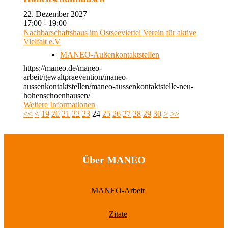
22. Dezember 2027
17:00 - 19:00
Nachbarschaftshaus im Ostseeviertel Verein für aktive
Vielfalt e.V
MANEO-Außenkontaktstellen
https://maneo.de/maneo-
arbeit/gewaltpraevention/maneo-
aussenkontaktstellen/maneo-aussenkontaktstelle-neu-
hohenschoenhausen/
Weitere Informationen
<<
<
19
20
21
22
23
24
25
26
27
28
29
30
>
>>
Über MANEO
MANEO-Arbeit
Zitate