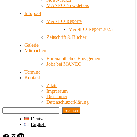
MANEO-Newsletters
Infopool
MANEO-Reporte
MANEO-Report 2023
Zeitschrift & Bücher
Galerie
Mitmachen
Ehrenamtliches Engagement
Jobs bei MANEO
Termine
Kontakt
Zitate
Impressum
Disclaimer
Datenschutzerklärung
Suchen
Deutsch
English
Facebook
Instagram
Mastodon