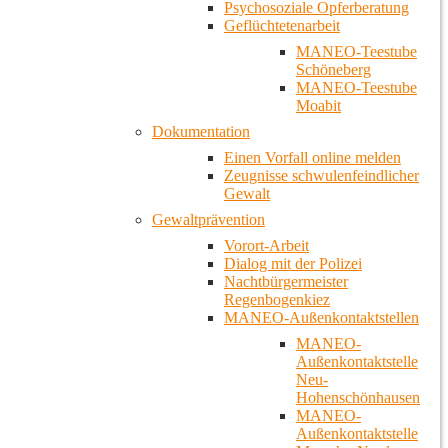
Psychosoziale Opferberatung
Geflüchtetenarbeit
MANEO-Teestube
Schöneberg
MANEO-Teestube
Moabit
Dokumentation
Einen Vorfall online melden
Zeugnisse schwulenfeindlicher
Gewalt
Gewaltprävention
Vorort-Arbeit
Dialog mit der Polizei
Nachtbürgermeister
Regenbogenkiez
MANEO-Außenkontaktstellen
MANEO-
Außenkontaktstelle
Neu-
Hohenschönhausen
MANEO-
Außenkontaktstelle