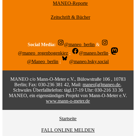
MANEO-Reporte
Zeitschrift & Bücher
Social Media:
@maneo_berlin
&
@maneo_regenbogenkiez
;
@maneo.berlin
;
@Maneo_berlin
;
@maneo.bsky.social
MANEO c/o Mann-O-Meter e.V., Bülowstraße 106 , 10783
Berlin; Fax: 030-236 381 42, Mail:
maneo[at]maneo.de
,
Schwules Überfalltelefon: tägl.17-19 Uhr: 030-216 33 36
MANEO, ein eigenständiges Projekt von Mann-O-Meter e.V.
www.mann-o-meter.de
Startseite
FALL ONLINE MELDEN