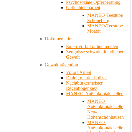
Psychosoziale Opferberatung
Geflüchtetenarbeit
MANEO-Teestube
Schöneberg
MANEO-Teestube
Moabit
Dokumentation
Einen Vorfall online melden
Zeugnisse schwulenfeindlicher
Gewalt
Gewaltprävention
Vorort-Arbeit
Dialog mit der Polizei
Nachtbürgermeister
Regenbogenkiez
MANEO-Außenkontaktstellen
MANEO-
Außenkontaktstelle
Neu-
Hohenschönhausen
MANEO-
Außenkontaktstelle