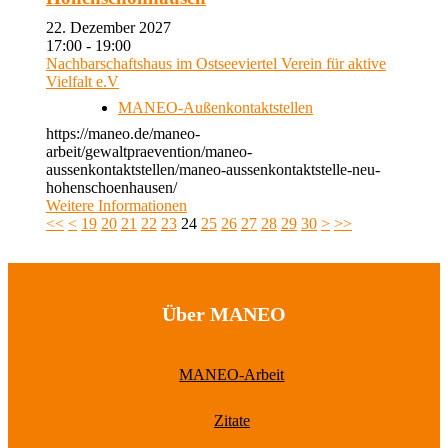
22. Dezember 2027
17:00 - 19:00
Nachbarschaftshaus im Ostseeviertel Verein für aktive
Vielfalt e.V
MANEO-Außenkontaktstellen
https://maneo.de/maneo-
arbeit/gewaltpraevention/maneo-
aussenkontaktstellen/maneo-aussenkontaktstelle-neu-
hohenschoenhausen/
Weitere Informationen
<<
<
19
20
21
22
23
24
25
26
27
28
29
30
>
>>
Über MANEO
MANEO-Arbeit
Zitate