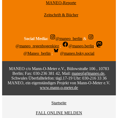
MANEO-Reporte
Zeitschrift & Bücher
Social Media:
@maneo_berlin
&
@maneo_regenbogenkiez
;
@maneo.berlin
;
@Maneo_berlin
;
@maneo.bsky.social
MANEO c/o Mann-O-Meter e.V., Bülowstraße 106 , 10783
Berlin; Fax: 030-236 381 42, Mail:
maneo[at]maneo.de
,
Schwules Überfalltelefon: tägl.17-19 Uhr: 030-216 33 36
MANEO, ein eigenständiges Projekt von Mann-O-Meter e.V.
www.mann-o-meter.de
Startseite
FALL ONLINE MELDEN