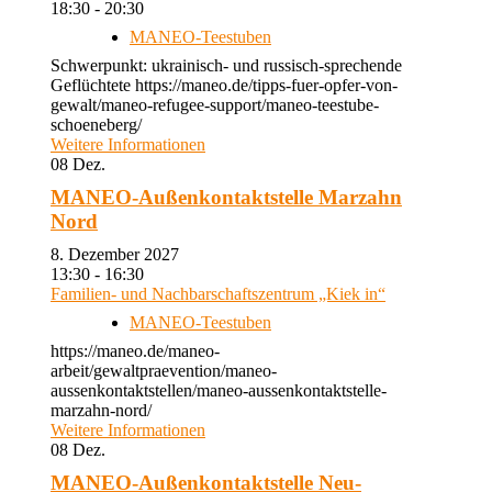
18:30 - 20:30
MANEO-Teestuben
Schwerpunkt: ukrainisch- und russisch-sprechende
Geflüchtete https://maneo.de/tipps-fuer-opfer-von-
gewalt/maneo-refugee-support/maneo-teestube-
schoeneberg/
Weitere Informationen
08
Dez.
MANEO-Außenkontaktstelle Marzahn
Nord
8. Dezember 2027
13:30 - 16:30
Familien- und Nachbarschaftszentrum „Kiek in“
MANEO-Teestuben
https://maneo.de/maneo-
arbeit/gewaltpraevention/maneo-
aussenkontaktstellen/maneo-aussenkontaktstelle-
marzahn-nord/
Weitere Informationen
08
Dez.
MANEO-Außenkontaktstelle Neu-