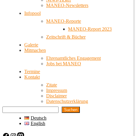
MANEO-Newsletters
Infopool
MANEO-Reporte
MANEO-Report 2023
Zeitschrift & Bücher
Galerie
Mitmachen
Ehrenamtliches Engagement
Jobs bei MANEO
Termine
Kontakt
Zitate
Impressum
Disclaimer
Datenschutzerklärung
Suchen
Deutsch
English
Facebook
Instagram
Mastodon