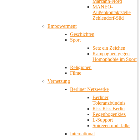
Marzahn-Nord
MANEO-
Außenkontaktstelle
Zehlendorf-Süd
Empowerment
Geschichten
Sport
Setz ein Zeichen
Kampagnen gegen
Homophobie im Sport
Religionen
Filme
Vernetzung
Berliner Netzwerke
Berliner
Toleranzbündnis
Kiss Kiss Berlin
Regenbogenkiez
L-Support
Soireeen und Talks
International