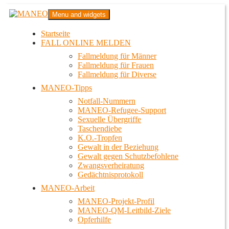
Zum
MANEO
Menu and widgets
Inhalt
Das schwule Anti-Gewalt-Projekt in Berlin
springen
Startseite
FALL ONLINE MELDEN
Fallmeldung für Männer
Fallmeldung für Frauen
Fallmeldung für Diverse
MANEO-Tipps
Notfall-Nummern
MANEO-Refugee-Support
Sexuelle Übergriffe
Taschendiebe
K.O.-Tropfen
Gewalt in der Beziehung
Gewalt gegen Schutzbefohlene
Zwangsverheiratung
Gedächtnisprotokoll
MANEO-Arbeit
MANEO-Projekt-Profil
MANEO-QM-Leitbild-Ziele
Opferhilfe