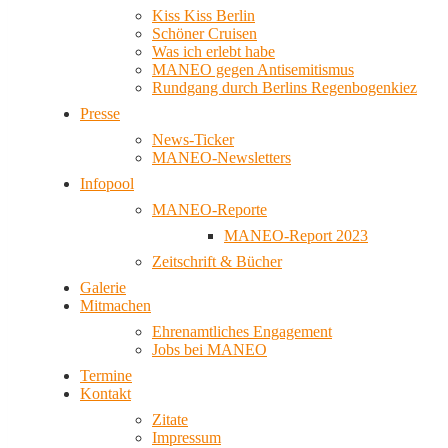
Kiss Kiss Berlin
Schöner Cruisen
Was ich erlebt habe
MANEO gegen Antisemitismus
Rundgang durch Berlins Regenbogenkiez
Presse
News-Ticker
MANEO-Newsletters
Infopool
MANEO-Reporte
MANEO-Report 2023
Zeitschrift & Bücher
Galerie
Mitmachen
Ehrenamtliches Engagement
Jobs bei MANEO
Termine
Kontakt
Zitate
Impressum