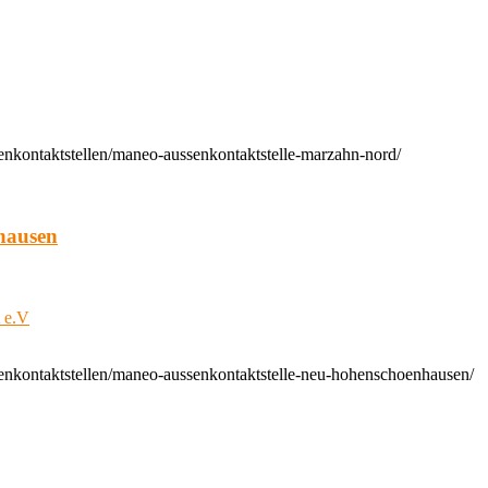
enkontaktstellen/maneo-aussenkontaktstelle-marzahn-nord/
hausen
t e.V
enkontaktstellen/maneo-aussenkontaktstelle-neu-hohenschoenhausen/