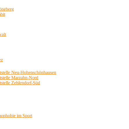
neberg
bit
walt
ez
telle Neu-Hohenschönhausen
telle Marzahn-Nord
elle Zehlendorf-Süd
phobie im Sport