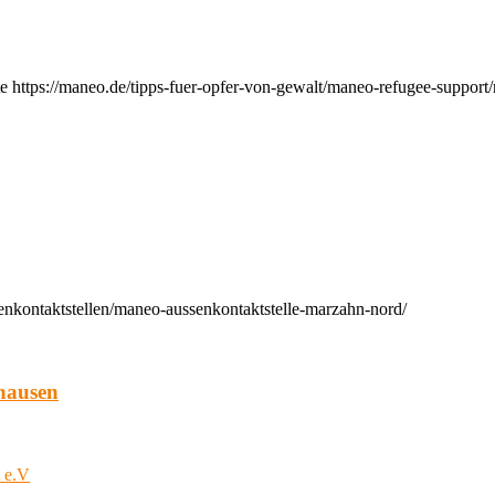
e https://maneo.de/tipps-fuer-opfer-von-gewalt/maneo-refugee-support
enkontaktstellen/maneo-aussenkontaktstelle-marzahn-nord/
hausen
t e.V