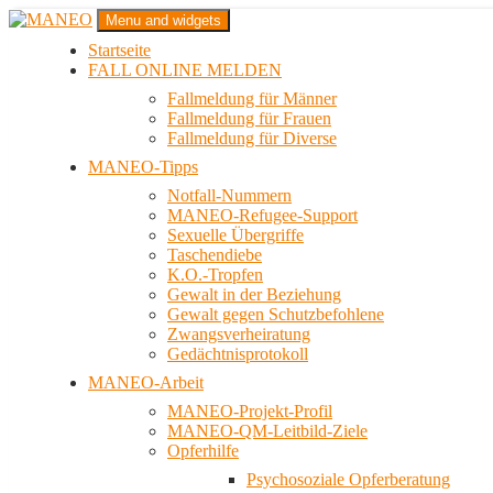
Zum
Menu and widgets
Inhalt
Startseite
springen
Das schwule Anti-Gewalt-Projekt in Berlin
FALL ONLINE MELDEN
MANEO
Fallmeldung für Männer
Fallmeldung für Frauen
Fallmeldung für Diverse
MANEO-Tipps
Notfall-Nummern
MANEO-Refugee-Support
Sexuelle Übergriffe
Taschendiebe
K.O.-Tropfen
Gewalt in der Beziehung
Gewalt gegen Schutzbefohlene
Zwangsverheiratung
Gedächtnisprotokoll
MANEO-Arbeit
MANEO-Projekt-Profil
MANEO-QM-Leitbild-Ziele
Opferhilfe
Psychosoziale Opferberatung