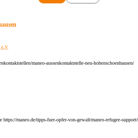
hausen
t e.V
enkontaktstellen/maneo-aussenkontaktstelle-neu-hohenschoenhausen/
e https://maneo.de/tipps-fuer-opfer-von-gewalt/maneo-refugee-support