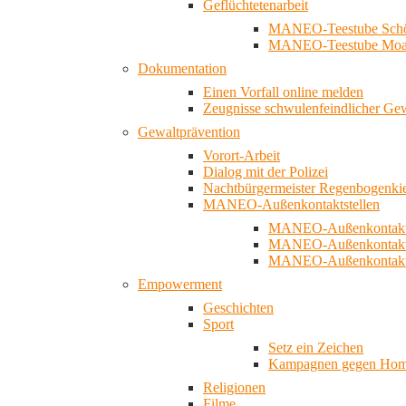
Geflüchtetenarbeit
MANEO-Teestube Schö
MANEO-Teestube Moa
Dokumentation
Einen Vorfall online melden
Zeugnisse schwulenfeindlicher Ge
Gewaltprävention
Vorort-Arbeit
Dialog mit der Polizei
Nachtbürgermeister Regenbogenki
MANEO-Außenkontaktstellen
MANEO-Außenkontakts
MANEO-Außenkontakts
MANEO-Außenkontaktst
Empowerment
Geschichten
Sport
Setz ein Zeichen
Kampagnen gegen Homo
Religionen
Filme