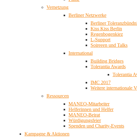
Vernetzung
Berliner Netzwerke
Berliner Toleranzbündn
Kiss Kiss Berlin
Regenbogenkiez
L-Support
Soireeen und Talks
International
Building Bridges
Tolerantia Awards
Tolerantia 
IMC 2017
Weitere internationale 
Ressourcen
MANEO-Mitarbeiter
Helferinnen und Helfer
MANEO-Beirat
Würdigungsfeier
Spenden und Charity-Events
Kampagne & Aktionen